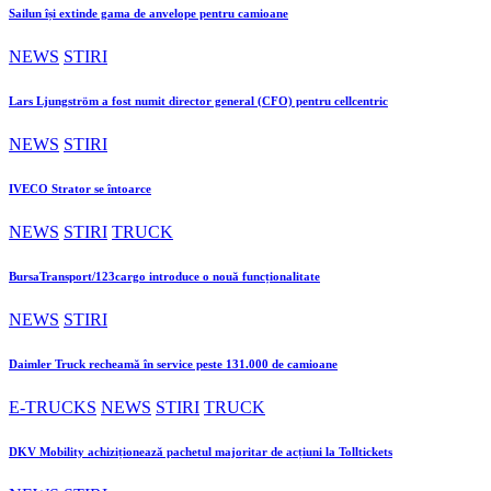
Sailun își extinde gama de anvelope pentru camioane
NEWS
STIRI
Lars Ljungström a fost numit director general (CFO) pentru cellcentric
NEWS
STIRI
IVECO Strator se întoarce
NEWS
STIRI
TRUCK
BursaTransport/123cargo introduce o nouă funcționalitate
NEWS
STIRI
Daimler Truck recheamă în service peste 131.000 de camioane
E-TRUCKS
NEWS
STIRI
TRUCK
DKV Mobility achiziționează pachetul majoritar de acțiuni la Tolltickets