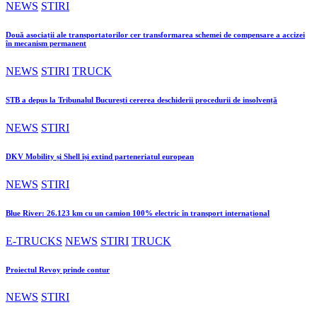
NEWS
STIRI
Două asociații ale transportatorilor cer transformarea schemei de compensare a accizei
în mecanism permanent
NEWS
STIRI
TRUCK
STB a depus la Tribunalul București cererea deschiderii procedurii de insolvență
NEWS
STIRI
DKV Mobility și Shell își extind parteneriatul european
NEWS
STIRI
Blue River: 26.123 km cu un camion 100% electric în transport internațional
E-TRUCKS
NEWS
STIRI
TRUCK
Proiectul Revoy prinde contur
NEWS
STIRI