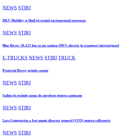
NEWS
STIRI
DKV Mobility și Shell își extind parteneriatul european
NEWS
STIRI
Blue River: 26.123 km cu un camion 100% electric în transport internațional
E-TRUCKS
NEWS
STIRI
TRUCK
Proiectul Revoy prinde contur
NEWS
STIRI
Sailun își extinde gama de anvelope pentru camioane
NEWS
STIRI
Lars Ljungström a fost numit director general (CFO) pentru cellcentric
NEWS
STIRI