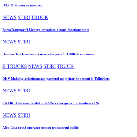
IVECO Strator se întoarce
NEWS
STIRI
TRUCK
BursaTransport/123cargo introduce o nouă funcționalitate
NEWS
STIRI
Daimler Truck recheamă în service peste 131.000 de camioane
E-TRUCKS
NEWS
STIRI
TRUCK
DKV Mobility achiziționează pachetul majoritar de acțiuni la Tolltickets
NEWS
STIRI
CNAIR: Aplicarea tarifelor TollRo va începe la 1 octombrie 2026
NEWS
STIRI
Alba Iulia caută operator pentru transportul public