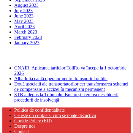
August 2023
July 2023
June 2023
May 2023
April 2023
March 2023
February 2023
January 2023
Ultima ora
CNAIR: Aplicarea tarifelor TollRo va începe la 1 octombrie
2026
Alba Iulia caută operator pentru transportul public
Două asociații ale transportatorilor cer transformarea schemei
de compensare a accizei în mecanism permanent
STB a depus la Tribunalul București cererea deschiderii
procedurii de insolvență
Politica de confidentialitate
Ce este un cookie si cum se poate dezactiva
Cookie Policy (EU)
Despre noi
Contact