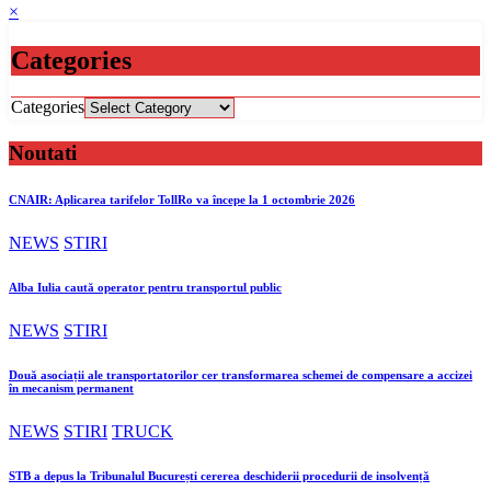
×
Categories
Categories
Noutati
CNAIR: Aplicarea tarifelor TollRo va începe la 1 octombrie 2026
NEWS
STIRI
Alba Iulia caută operator pentru transportul public
NEWS
STIRI
Două asociații ale transportatorilor cer transformarea schemei de compensare a accizei
în mecanism permanent
NEWS
STIRI
TRUCK
STB a depus la Tribunalul București cererea deschiderii procedurii de insolvență