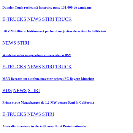
Daimler Truck recheamă în service peste 131.000 de camioane
E-TRUCKS
NEWS
STIRI
TRUCK
DKV Mobility achiziționează pachetul majoritar de acțiuni la Tolltickets
NEWS
STIRI
Windrose intră în operațiuni comerciale cu DSV
E-TRUCKS
NEWS
STIRI
TRUCK
MAN livrează un autobuz inovator echipei FC Bayern München
BUS
NEWS
STIRI
Prima stație Megacharger de 1,2 MW pentru Semi în California
E-TRUCKS
NEWS
STIRI
Australia investește în electrificarea flotei Poștei naționale