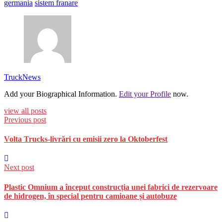
germania
sistem franare
TruckNews
Add your Biographical Information.
Edit your Profile
now.
view all posts
Previous post
Volta Trucks-livrări cu emisii zero la Oktoberfest
Next post
Plastic Omnium a început construcția unei fabrici de rezervoare
de hidrogen, în special pentru camioane și autobuze