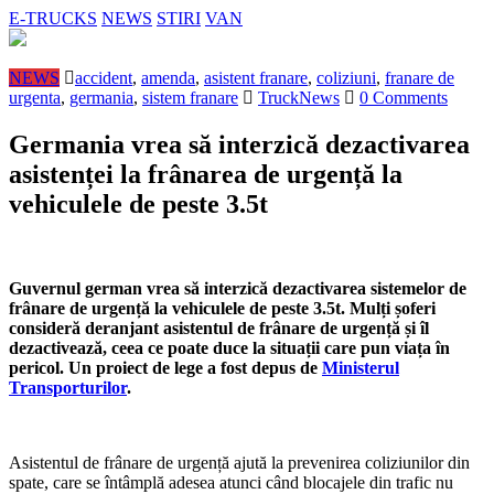
E-TRUCKS
NEWS
STIRI
VAN
NEWS
accident
,
amenda
,
asistent franare
,
coliziuni
,
franare de
urgenta
,
germania
,
sistem franare
TruckNews
0 Comments
Germania vrea să interzică dezactivarea
asistenței la frânarea de urgență la
vehiculele de peste 3.5t
Guvernul german vrea să interzică dezactivarea sistemelor de
frânare de urgență la vehiculele de peste 3.5t. Mulți șoferi
consideră deranjant asistentul de frânare de urgență și îl
dezactivează, ceea ce poate duce la situații care pun viața în
pericol. Un proiect de lege a fost depus de
Ministerul
Transporturilor
.
Asistentul de frânare de urgență ajută la prevenirea coliziunilor din
spate, care se întâmplă adesea atunci când blocajele din trafic nu