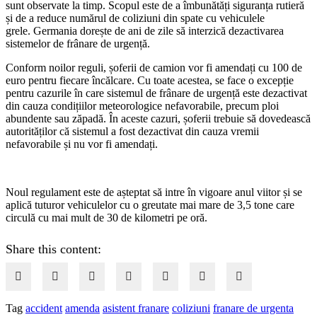
sunt observate la timp. Scopul este de a îmbunătăți siguranța rutieră
și de a reduce numărul de coliziuni din spate cu vehiculele
grele. Germania dorește de ani de zile să interzică dezactivarea
sistemelor de frânare de urgență.
Conform noilor reguli, șoferii de camion vor fi amendați cu 100 de
euro pentru fiecare încălcare. Cu toate acestea, se face o excepție
pentru cazurile în care sistemul de frânare de urgență este dezactivat
din cauza condițiilor meteorologice nefavorabile, precum ploi
abundente sau zăpadă. În aceste cazuri, șoferii trebuie să dovedească
autorităților că sistemul a fost dezactivat din cauza vremii
nefavorabile și nu vor fi amendați.
Noul regulament este de așteptat să intre în vigoare anul viitor și se
aplică tuturor vehiculelor cu o greutate mai mare de 3,5 tone care
circulă cu mai mult de 30 de kilometri pe oră.
Share this content:
Tag
accident
amenda
asistent franare
coliziuni
franare de urgenta