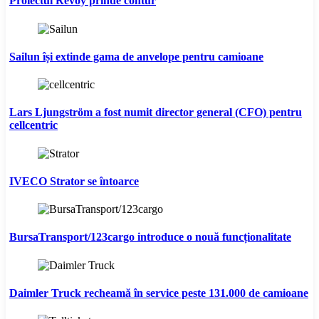
Proiectul Revoy prinde contur
Sailun își extinde gama de anvelope pentru camioane
Lars Ljungström a fost numit director general (CFO) pentru
cellcentric
IVECO Strator se întoarce
BursaTransport/123cargo introduce o nouă funcționalitate
Daimler Truck recheamă în service peste 131.000 de camioane