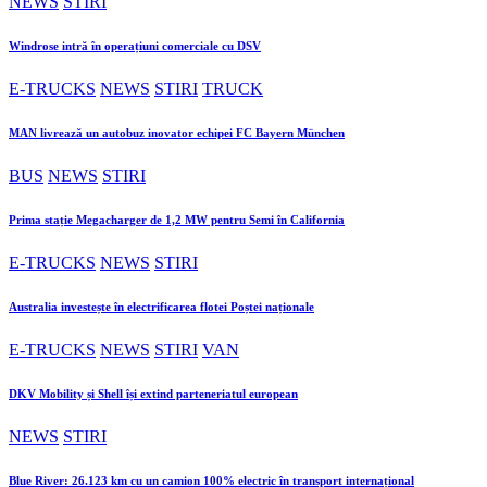
NEWS
STIRI
Windrose intră în operațiuni comerciale cu DSV
E-TRUCKS
NEWS
STIRI
TRUCK
MAN livrează un autobuz inovator echipei FC Bayern München
BUS
NEWS
STIRI
Prima stație Megacharger de 1,2 MW pentru Semi în California
E-TRUCKS
NEWS
STIRI
Australia investește în electrificarea flotei Poștei naționale
E-TRUCKS
NEWS
STIRI
VAN
DKV Mobility și Shell își extind parteneriatul european
NEWS
STIRI
Blue River: 26.123 km cu un camion 100% electric în transport internațional