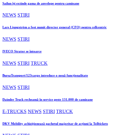
Sailun își extinde gama de anvelope pentru camioane
NEWS
STIRI
Lars Ljungström a fost numit director general (CFO) pentru cellcentric
NEWS
STIRI
IVECO Strator se întoarce
NEWS
STIRI
TRUCK
BursaTransport/123cargo introduce o nouă funcționalitate
NEWS
STIRI
Daimler Truck recheamă în service peste 131.000 de camioane
E-TRUCKS
NEWS
STIRI
TRUCK
DKV Mobility achiziționează pachetul majoritar de acțiuni la Tolltickets