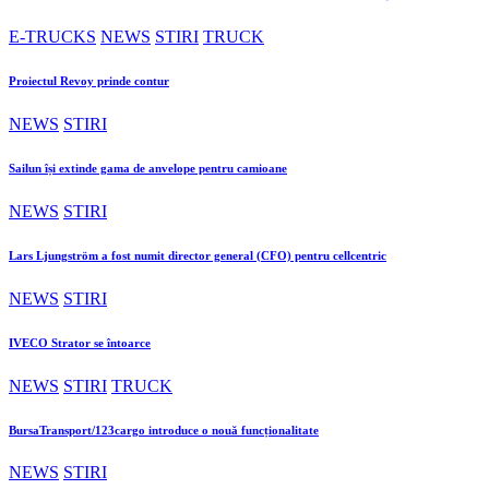
E-TRUCKS
NEWS
STIRI
TRUCK
Proiectul Revoy prinde contur
NEWS
STIRI
Sailun își extinde gama de anvelope pentru camioane
NEWS
STIRI
Lars Ljungström a fost numit director general (CFO) pentru cellcentric
NEWS
STIRI
IVECO Strator se întoarce
NEWS
STIRI
TRUCK
BursaTransport/123cargo introduce o nouă funcționalitate
NEWS
STIRI