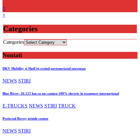
×
Categories
Categories
Noutati
DKV Mobility și Shell își extind parteneriatul european
NEWS
STIRI
Blue River: 26.123 km cu un camion 100% electric în transport internațional
E-TRUCKS
NEWS
STIRI
TRUCK
Proiectul Revoy prinde contur
NEWS
STIRI