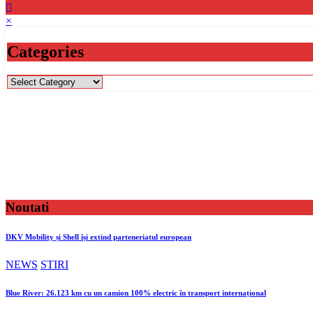
×
Categories
Categories
Noutati
DKV Mobility și Shell își extind parteneriatul european
NEWS
STIRI
Blue River: 26.123 km cu un camion 100% electric în transport internațional