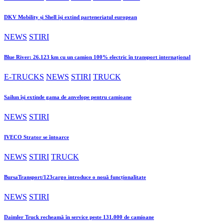
DKV Mobility și Shell își extind parteneriatul european
NEWS
STIRI
Blue River: 26.123 km cu un camion 100% electric în transport internațional
E-TRUCKS
NEWS
STIRI
TRUCK
Sailun își extinde gama de anvelope pentru camioane
NEWS
STIRI
IVECO Strator se întoarce
NEWS
STIRI
TRUCK
BursaTransport/123cargo introduce o nouă funcționalitate
NEWS
STIRI
Daimler Truck recheamă în service peste 131.000 de camioane