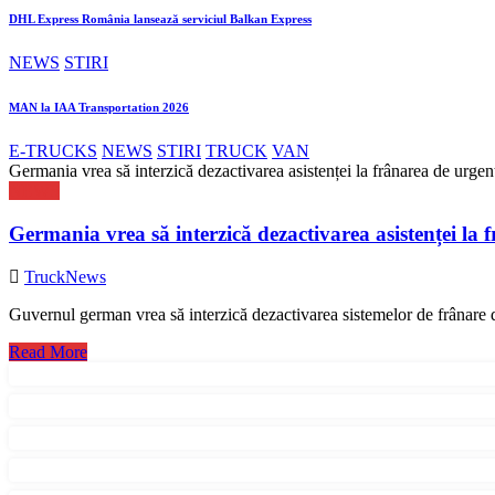
DHL Express România lansează serviciul Balkan Express
NEWS
STIRI
MAN la IAA Transportation 2026
E-TRUCKS
NEWS
STIRI
TRUCK
VAN
Germania vrea să interzică dezactivarea asistenței la frânarea de urgenț
NEWS
Germania vrea să interzică dezactivarea asistenței la f
TruckNews
Guvernul german vrea să interzică dezactivarea sistemelor de frânare 
Read More