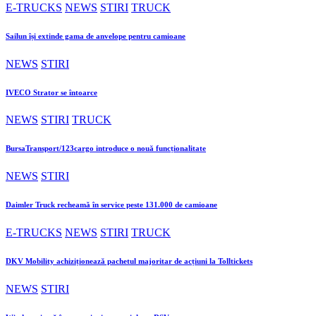
E-TRUCKS
NEWS
STIRI
TRUCK
Sailun își extinde gama de anvelope pentru camioane
NEWS
STIRI
IVECO Strator se întoarce
NEWS
STIRI
TRUCK
BursaTransport/123cargo introduce o nouă funcționalitate
NEWS
STIRI
Daimler Truck recheamă în service peste 131.000 de camioane
E-TRUCKS
NEWS
STIRI
TRUCK
DKV Mobility achiziționează pachetul majoritar de acțiuni la Tolltickets
NEWS
STIRI