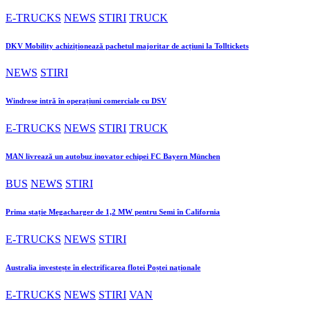
E-TRUCKS
NEWS
STIRI
TRUCK
DKV Mobility achiziționează pachetul majoritar de acțiuni la Tolltickets
NEWS
STIRI
Windrose intră în operațiuni comerciale cu DSV
E-TRUCKS
NEWS
STIRI
TRUCK
MAN livrează un autobuz inovator echipei FC Bayern München
BUS
NEWS
STIRI
Prima stație Megacharger de 1,2 MW pentru Semi în California
E-TRUCKS
NEWS
STIRI
Australia investește în electrificarea flotei Poștei naționale
E-TRUCKS
NEWS
STIRI
VAN