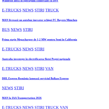
Windrose intră în operațiuni comerciale cu DSV
E-TRUCKS
NEWS
STIRI
TRUCK
MAN livrează un autobuz inovator echipei FC Bayern München
BUS
NEWS
STIRI
Prima stație Megacharger de 1,2 MW pentru Semi în California
E-TRUCKS
NEWS
STIRI
Australia investește în electrificarea flotei Poștei naționale
E-TRUCKS
NEWS
STIRI
VAN
DHL Express România lansează serviciul Balkan Express
NEWS
STIRI
MAN la IAA Transportation 2026
E-TRUCKS
NEWS
STIRI
TRUCK
VAN