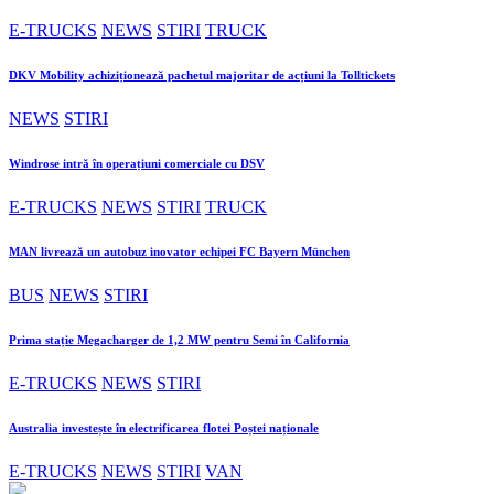
E-TRUCKS
NEWS
STIRI
TRUCK
DKV Mobility achiziționează pachetul majoritar de acțiuni la Tolltickets
NEWS
STIRI
Windrose intră în operațiuni comerciale cu DSV
E-TRUCKS
NEWS
STIRI
TRUCK
MAN livrează un autobuz inovator echipei FC Bayern München
BUS
NEWS
STIRI
Prima stație Megacharger de 1,2 MW pentru Semi în California
E-TRUCKS
NEWS
STIRI
Australia investește în electrificarea flotei Poștei naționale
E-TRUCKS
NEWS
STIRI
VAN