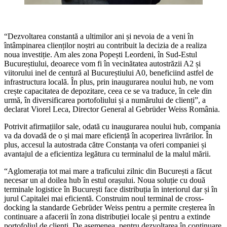
“Dezvoltarea constantă a ultimilor ani și nevoia de a veni în
întâmpinarea clienților noștri au contribuit la decizia de a realiza
noua investiție. Am ales zona Popești Leordeni, în Sud-Estul
Bucureștiului, deoarece vom fi în vecinătatea autostrăzii A2 și
viitorului inel de centură al Bucureștiului A0, beneficiind astfel de
infrastructura locală. În plus, prin inaugurarea noului hub, ne vom
crește capacitatea de depozitare, ceea ce se va traduce, în cele din
urmă, în diversificarea portofoliului și a numărului de clienți”, a
declarat Viorel Leca, Director General al Gebrüder Weiss România.
Potrivit afirmațiilor sale, odată cu inaugurarea noului hub, compania
va da dovadă de o și mai mare eficiență în acoperirea livrărilor. În
plus, accesul la autostrada către Constanța va oferi companiei și
avantajul de a eficientiza legătura cu terminalul de la malul mării.
“Aglomerația tot mai mare a traficului zilnic din București a făcut
necesar un al doilea hub în estul orașului. Noua soluție cu două
terminale logistice în București face distribuția în interiorul dar și în
jurul Capitalei mai eficientă. Construim noul terminal de cross-
docking la standarde Gebrüder Weiss pentru a permite creșterea în
continuare a afacerii în zona distribuției locale și pentru a extinde
portofoliul de clienți. De asemenea, pentru dezvoltarea în continuare