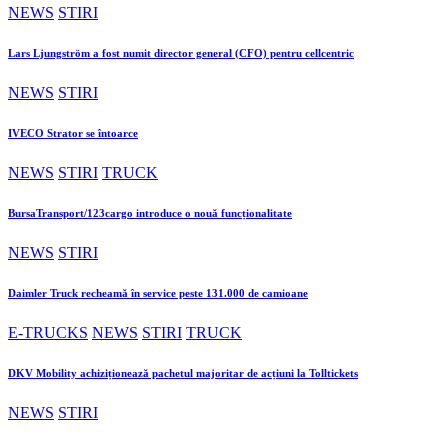
NEWS
STIRI
Lars Ljungström a fost numit director general (CFO) pentru cellcentric
NEWS
STIRI
IVECO Strator se întoarce
NEWS
STIRI
TRUCK
BursaTransport/123cargo introduce o nouă funcționalitate
NEWS
STIRI
Daimler Truck recheamă în service peste 131.000 de camioane
E-TRUCKS
NEWS
STIRI
TRUCK
DKV Mobility achiziționează pachetul majoritar de acțiuni la Tolltickets
NEWS
STIRI