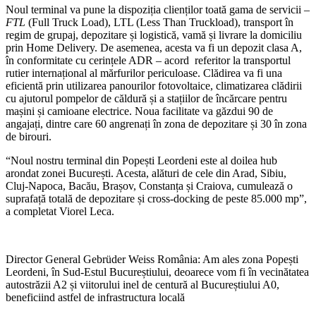
Noul terminal va pune la dispoziția clienților toată gama de servicii –
FTL
(Full Truck Load), LTL (Less Than Truckload), transport în
regim de grupaj, depozitare și logistică, vamă și livrare la domiciliu
prin Home Delivery. De asemenea, acesta va fi un depozit clasa A,
în conformitate cu cerințele ADR – acord referitor la transportul
rutier internațional al mărfurilor periculoase. Clădirea va fi una
eficientă prin utilizarea panourilor fotovoltaice, climatizarea clădirii
cu ajutorul pompelor de căldură și a stațiilor de încărcare pentru
mașini și camioane electrice. Noua facilitate va găzdui 90 de
angajați, dintre care 60 angrenați în zona de depozitare și 30 în zona
de birouri.
“Noul nostru terminal din Popești Leordeni este al doilea hub
arondat zonei București. Acesta, alături de cele din Arad, Sibiu,
Cluj-Napoca, Bacău, Brașov, Constanța și Craiova, cumulează o
suprafață totală de depozitare și cross-docking de peste 85.000 mp”,
a completat Viorel Leca.
Director General Gebrüder Weiss România: Am ales zona Popești
Leordeni, în Sud-Estul Bucureștiului, deoarece vom fi în vecinătatea
autostrăzii A2 și viitorului inel de centură al Bucureștiului A0,
beneficiind astfel de infrastructura locală