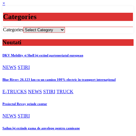
×
Categories
Categories
Noutati
DKV Mobility și Shell își extind parteneriatul european
NEWS
STIRI
Blue River: 26.123 km cu un camion 100% electric în transport internațional
E-TRUCKS
NEWS
STIRI
TRUCK
Proiectul Revoy prinde contur
NEWS
STIRI
Sailun își extinde gama de anvelope pentru camioane