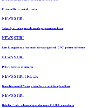
Proiectul Revoy prinde contur
NEWS
STIRI
Sailun își extinde gama de anvelope pentru camioane
NEWS
STIRI
Lars Ljungström a fost numit director general (CFO) pentru cellcentric
NEWS
STIRI
IVECO Strator se întoarce
NEWS
STIRI
TRUCK
BursaTransport/123cargo introduce o nouă funcționalitate
NEWS
STIRI
Daimler Truck recheamă în service peste 131.000 de camioane