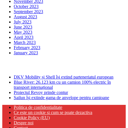
November 2023
October 2023
September 2023
August 2023
July 2023
June 2023
May 2023
April 2023
March 2023
February 2023
January 2023
Ultima ora
DKV Mobility și Shell își extind parteneriatul european
Blue River: 26.123 km cu un camion 100% electric în
transport internațional
Proiectul Revoy prinde contur
Sailun își extinde gama de anvelope pentru camioane
Politica de confidentialitate
Ce este un cookie si cum se poate dezactiva
Cookie Policy (EU)
Despre noi
Contact