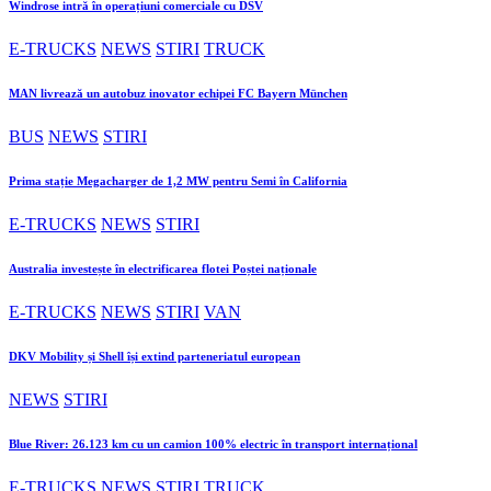
Windrose intră în operațiuni comerciale cu DSV
E-TRUCKS
NEWS
STIRI
TRUCK
MAN livrează un autobuz inovator echipei FC Bayern München
BUS
NEWS
STIRI
Prima stație Megacharger de 1,2 MW pentru Semi în California
E-TRUCKS
NEWS
STIRI
Australia investește în electrificarea flotei Poștei naționale
E-TRUCKS
NEWS
STIRI
VAN
DKV Mobility și Shell își extind parteneriatul european
NEWS
STIRI
Blue River: 26.123 km cu un camion 100% electric în transport internațional
E-TRUCKS
NEWS
STIRI
TRUCK