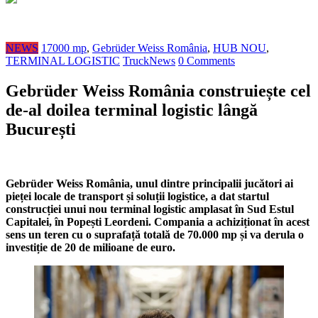
NEWS
17000 mp
,
Gebrüder Weiss România
,
HUB NOU
,
TERMINAL LOGISTIC
TruckNews
0 Comments
Gebrüder Weiss România construiește cel
de-al doilea terminal logistic lângă
București
Gebrüder Weiss România, unul dintre principalii jucători ai
pieței locale de transport și soluții logistice, a dat startul
construcției unui nou terminal logistic amplasat în Sud Estul
Capitalei, în Popești Leordeni. Compania a achiziționat în acest
sens un teren cu o suprafață totală de 70.000 mp și va derula o
investiție de 20 de milioane de euro.