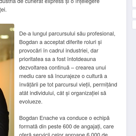
dustria de curierat express și o înțelegere
ei.
De-a lungul parcursului său profesional,
Bogdan a acceptat diferite roluri și
provocări în cadrul industriei, dar
prioritatea sa a fost întotdeauna
dezvoltarea continuă – crearea unui
mediu care să încurajeze o cultură a
învățării pe tot parcursul vieții, permițând
atât individului, cât și organizației să
evolueze.
Bogdan Enache va conduce o echipă
formată din peste 600 de angajați, care
oferă servicii celor aproape 6,000 de