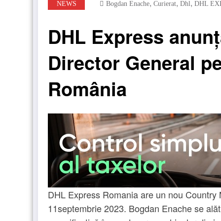
,
,
,
NEWS
Bogdan Enache
Curierat
Dhl
DHL EX
DHL Express anunț
Director General pe
România
DHL Express Romania are un nou Country M
11septembrie 2023. Bogdan Enache se alăt