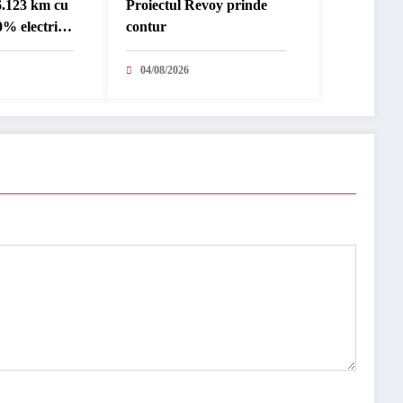
6.123 km cu
Proiectul Revoy prinde
% electric
contur
nternațional
04/08/2026