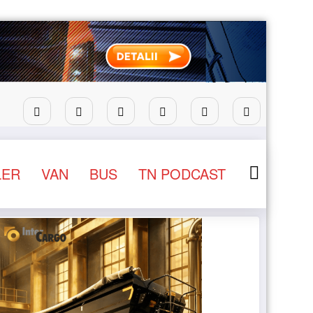
pentru camioane
Lars Ljungström a fost numit director g
LER
VAN
BUS
TN PODCAST
NEWS
STIRI