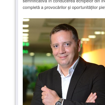
semnificativă în conducerea echipelor din in
completă a provocărilor și oportunităților pieț