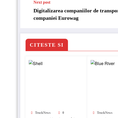
Next post
Digitalizarea companiilor de transport
companiei Eurowag
CITESTE SI
TruckNews
0
TruckNews