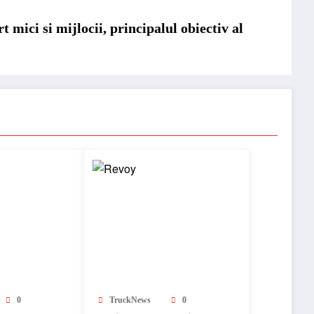
 mici si mijlocii, principalul obiectiv al
0
TruckNews
0