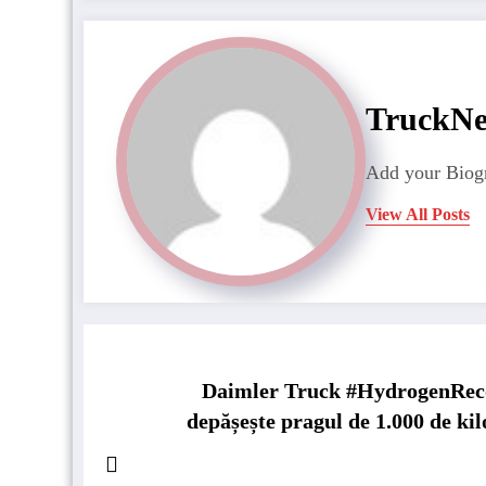
TruckN
Add your Biogr
View All Posts
Daimler Truck #HydrogenRe
depășește pragul de 1.000 de kil