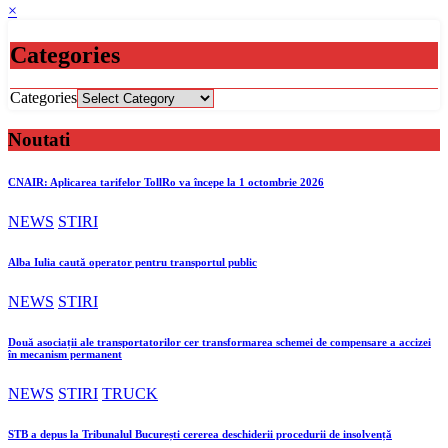
×
Categories
Categories
Noutati
CNAIR: Aplicarea tarifelor TollRo va începe la 1 octombrie 2026
NEWS
STIRI
Alba Iulia caută operator pentru transportul public
NEWS
STIRI
Două asociații ale transportatorilor cer transformarea schemei de compensare a accizei
în mecanism permanent
NEWS
STIRI
TRUCK
STB a depus la Tribunalul București cererea deschiderii procedurii de insolvență