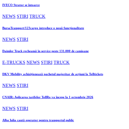
IVECO Strator se întoarce
NEWS
STIRI
TRUCK
BursaTransport/123cargo introduce o nouă funcționalitate
NEWS
STIRI
Daimler Truck recheamă în service peste 131.000 de camioane
E-TRUCKS
NEWS
STIRI
TRUCK
DKV Mobility achiziționează pachetul majoritar de acțiuni la Tolltickets
NEWS
STIRI
CNAIR: Aplicarea tarifelor TollRo va începe la 1 octombrie 2026
NEWS
STIRI
Alba Iulia caută operator pentru transportul public