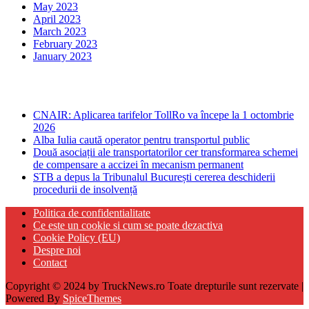
May 2023
April 2023
March 2023
February 2023
January 2023
Ultima ora
CNAIR: Aplicarea tarifelor TollRo va începe la 1 octombrie
2026
Alba Iulia caută operator pentru transportul public
Două asociații ale transportatorilor cer transformarea schemei
de compensare a accizei în mecanism permanent
STB a depus la Tribunalul București cererea deschiderii
procedurii de insolvență
Politica de confidentialitate
Ce este un cookie si cum se poate dezactiva
Cookie Policy (EU)
Despre noi
Contact
Copyright © 2024 by TruckNews.ro Toate drepturile sunt rezervate |
Powered By
SpiceThemes