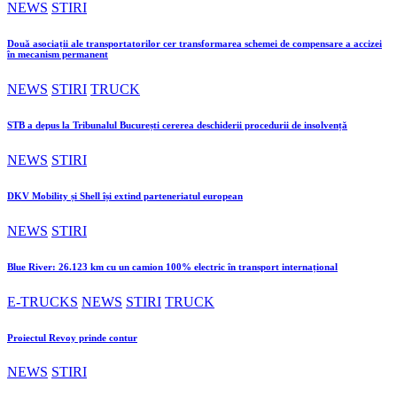
NEWS
STIRI
Două asociații ale transportatorilor cer transformarea schemei de compensare a accizei
în mecanism permanent
NEWS
STIRI
TRUCK
STB a depus la Tribunalul București cererea deschiderii procedurii de insolvență
NEWS
STIRI
DKV Mobility și Shell își extind parteneriatul european
NEWS
STIRI
Blue River: 26.123 km cu un camion 100% electric în transport internațional
E-TRUCKS
NEWS
STIRI
TRUCK
Proiectul Revoy prinde contur
NEWS
STIRI