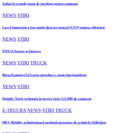
Sailun își extinde gama de anvelope pentru camioane
NEWS
STIRI
Lars Ljungström a fost numit director general (CFO) pentru cellcentric
NEWS
STIRI
IVECO Strator se întoarce
NEWS
STIRI
TRUCK
BursaTransport/123cargo introduce o nouă funcționalitate
NEWS
STIRI
Daimler Truck recheamă în service peste 131.000 de camioane
E-TRUCKS
NEWS
STIRI
TRUCK
DKV Mobility achiziționează pachetul majoritar de acțiuni la Tolltickets