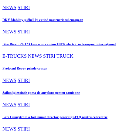
NEWS
STIRI
DKV Mobility și Shell își extind parteneriatul european
NEWS
STIRI
Blue River: 26.123 km cu un camion 100% electric în transport internațional
E-TRUCKS
NEWS
STIRI
TRUCK
Proiectul Revoy prinde contur
NEWS
STIRI
Sailun își extinde gama de anvelope pentru camioane
NEWS
STIRI
Lars Ljungström a fost numit director general (CFO) pentru cellcentric
NEWS
STIRI