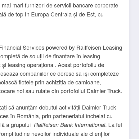
ei mai mari furnizori de servicii bancare corporate
sală de top în Europa Centrala și de Est, cu
Financial Services powered by Raiffeisen Leasing
mpletă de soluții de finanțare în leasing
it și leasing operațional. Acest portofoliu de
esează companiilor ce doresc să își completeze
noiască flotele prin achiziția de camioane,
ocare noi sau rulate din portofoliul Daimler Truck.
ați să anunțăm debutul activității Daimler Truck
ces în România, prin parteneriatul încheiat cu
ală a grupului
. La fel
Raiffeisen Bank International
ptitudine nevoilor individuale ale clienților