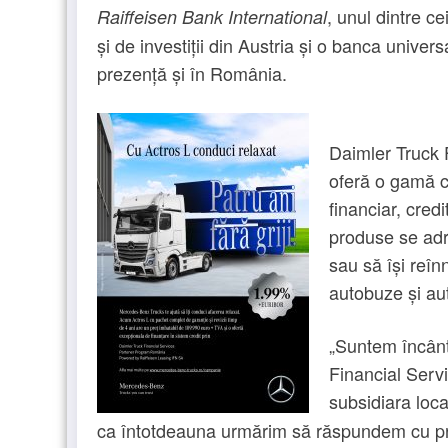
, unul dintre c
Raiffeisen Bank International
și de investiții din Austria și o banca univer
prezență și în România.
Daimler Truck 
oferă o gamă co
financiar, cred
produse se adr
sau să își reîn
autobuze și aut
„Suntem încânt
Financial Servi
subsidiara loc
ca întotdeauna urmărim să răspundem cu prom