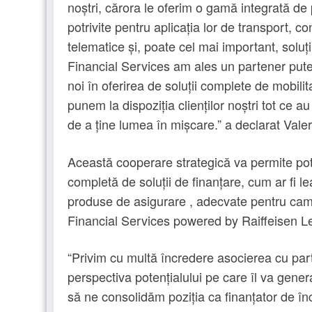
noștri, cărora le oferim o gamă integrată de 
potrivite pentru aplicația lor de transport, c
telematice și, poate cel mai important, soluț
Financial Services am ales un partener pute
noi în oferirea de soluții complete de mobil
punem la dispoziția clienților noștri tot ce 
de a ține lumea în mișcare.” a declarat Va
Această cooperare strategică va permite pot
completă de soluții de finanțare, cum ar fi le
produse de asigurare , adecvate pentru cam
Financial Services powered by Raiffeisen L
“Privim cu multă încredere asocierea cu part
perspectiva potențialului pe care îl va gener
să ne consolidăm poziția ca finanțator de înc