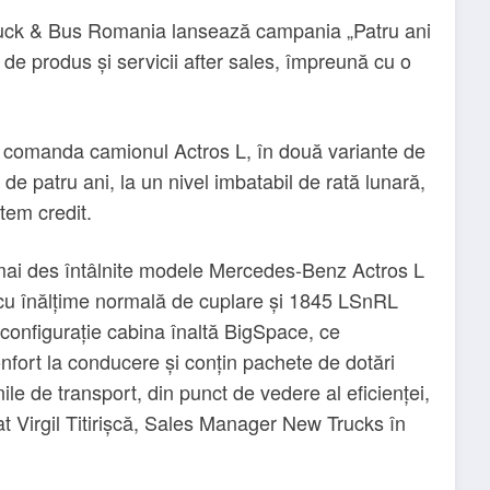
Truck & Bus Romania lansează campania „Patru ani
ă de produs și servicii after sales, împreună cu o
 pot comanda camionul Actros L, în două variante de
de patru ani, la un nivel imbatabil de rată lunară,
stem credit.
 mai des întâlnite modele Mercedes-Benz Actros L
S cu înălțime normală de cuplare și 1845 LSnRL
configurație cabina înaltă BigSpace, ce
nfort la conducere și conțin pachete de dotări
le de transport, din punct de vedere al eficienței,
rat Virgil Titirișcă, Sales Manager New Trucks în