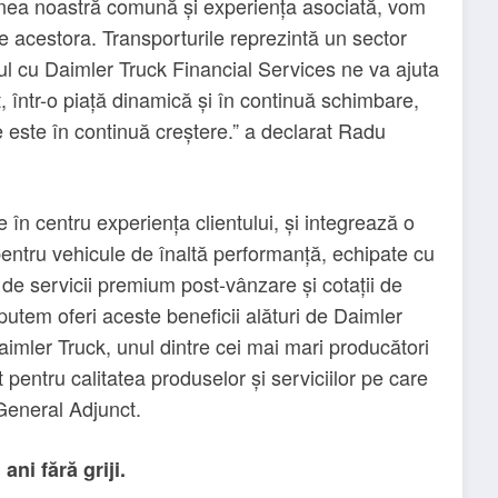
nea noastră comună și experiența asociată, vom
e acestora. Transporturile reprezintă un sector
ul cu Daimler Truck Financial Services ne va ajuta
, într-o piață dinamică și în continuă schimbare,
e este în continuă creștere.” a declarat Radu
în centru experiența clientului, și integrează o
 pentru vehicule de înaltă performanță, echipate cu
de servicii premium post-vânzare și cotații de
utem oferi aceste beneficii alături de Daimler
aimler Truck, unul dintre cei mai mari producători
pentru calitatea produselor și serviciilor pe care
 General Adjunct.
i fără griji.