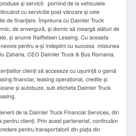
produse și servicii: pornind de la vehiculele
ontinuând cu serviciile post-vânzare și cele
iile de finanțare. Împreuna cu Daimler Truck
rnic, de anvergură, și dornic să meargă alături de
itate, și anume Raiffeisen Leasing. Cu aceasta
au nevoie pentru a-și îndeplini cu success misiunea
leriu Zaharia, CEO Daimler Truck & Bus Romania.
ențialilor clienți să acceseze cu ușurință o gamă
asing financiar, leasing operațional, credite și
ioane și autobuze, sub eticheta Daimler Truck
easing.
enerii de la Daimler Truck Financial Services, din
a pentru clienți. Prin acest parteneriat, continuăm
redere pentru transportatorii din piața din