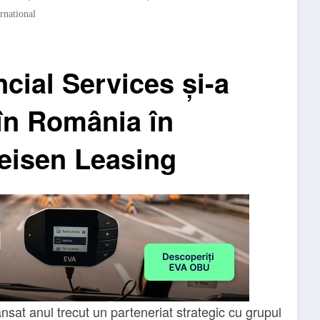
rnational
cial Services și-a
 în România în
feisen Leasing
sat anul trecut un parteneriat strategic cu grupul