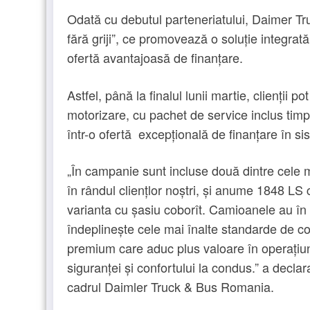
Odată cu debutul parteneriatului, Daimer 
fără griji”, ce promovează o soluție integrat
ofertă avantajoasă de finanțare.
Astfel, până la finalul lunii martie, clienții
motorizare, cu pachet de service inclus timp 
într-o ofertă excepțională de finanțare în si
„În campanie sunt incluse două dintre cele
în rândul cliențlor noștri, și anume 1848 L
varianta cu șasiu coborît. Camioanele au în 
îndeplinește cele mai înalte standarde de co
premium care aduc plus valoare în operațiuni
siguranței și confortului la condus.” a decla
cadrul Daimler Truck & Bus Romania.