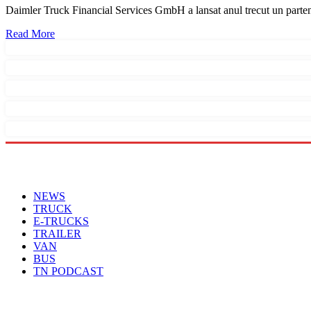
Daimler Truck Financial Services GmbH a lansat anul trecut un parten
Read More
Menu
NEWS
TRUCK
E-TRUCKS
TRAILER
VAN
BUS
TN PODCAST
Arhiva