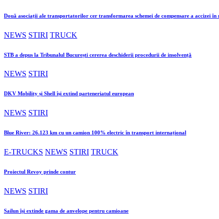
Două asociații ale transportatorilor cer transformarea schemei de compensare a accizei î
NEWS
STIRI
TRUCK
STB a depus la Tribunalul București cererea deschiderii procedurii de insolvență
NEWS
STIRI
DKV Mobility și Shell își extind parteneriatul european
NEWS
STIRI
Blue River: 26.123 km cu un camion 100% electric în transport internațional
E-TRUCKS
NEWS
STIRI
TRUCK
Proiectul Revoy prinde contur
NEWS
STIRI
Sailun își extinde gama de anvelope pentru camioane