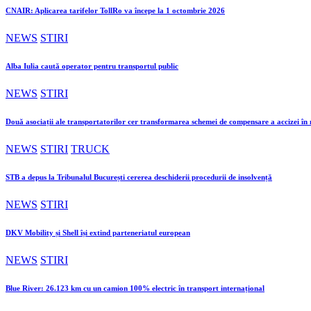
CNAIR: Aplicarea tarifelor TollRo va începe la 1 octombrie 2026
NEWS
STIRI
Alba Iulia caută operator pentru transportul public
NEWS
STIRI
Două asociații ale transportatorilor cer transformarea schemei de compensare a accizei î
NEWS
STIRI
TRUCK
STB a depus la Tribunalul București cererea deschiderii procedurii de insolvență
NEWS
STIRI
DKV Mobility și Shell își extind parteneriatul european
NEWS
STIRI
Blue River: 26.123 km cu un camion 100% electric în transport internațional