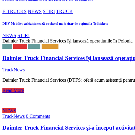
E-TRUCKS
NEWS
STIRI
TRUCK
DKV Mobility achiziționează pachetul majoritar de acțiuni la Tolltickets
NEWS
STIRI
Daimler Truck Financial Services își lansează operațiunile în Polonia
BUS
NEWS
STIRI
TRUCK
Daimler Truck Financial Services își lansează operațiu
TruckNews
Daimler Truck Financial Services (DTFS) oferă acum asistență pent
Read More
NEWS
TruckNews
0 Comments
Daimler Truck Financial Services și-a început activit