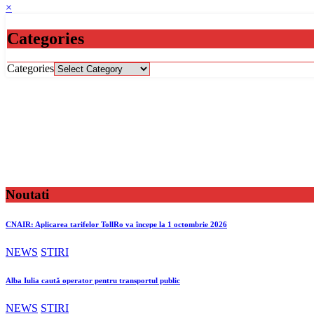
×
Categories
Categories
Noutati
CNAIR: Aplicarea tarifelor TollRo va începe la 1 octombrie 2026
NEWS
STIRI
Alba Iulia caută operator pentru transportul public
NEWS
STIRI