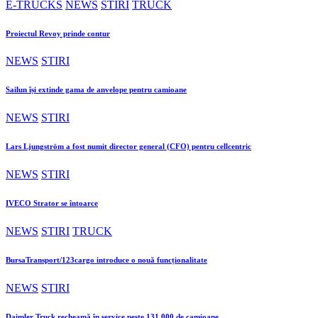
E-TRUCKS
NEWS
STIRI
TRUCK
Proiectul Revoy prinde contur
NEWS
STIRI
Sailun își extinde gama de anvelope pentru camioane
NEWS
STIRI
Lars Ljungström a fost numit director general (CFO) pentru cellcentric
NEWS
STIRI
IVECO Strator se întoarce
NEWS
STIRI
TRUCK
BursaTransport/123cargo introduce o nouă funcționalitate
NEWS
STIRI
Daimler Truck recheamă în service peste 131.000 de camioane