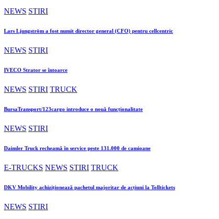
NEWS
STIRI
Lars Ljungström a fost numit director general (CFO) pentru cellcentric
NEWS
STIRI
IVECO Strator se întoarce
NEWS
STIRI
TRUCK
BursaTransport/123cargo introduce o nouă funcționalitate
NEWS
STIRI
Daimler Truck recheamă în service peste 131.000 de camioane
E-TRUCKS
NEWS
STIRI
TRUCK
DKV Mobility achiziționează pachetul majoritar de acțiuni la Tolltickets
NEWS
STIRI