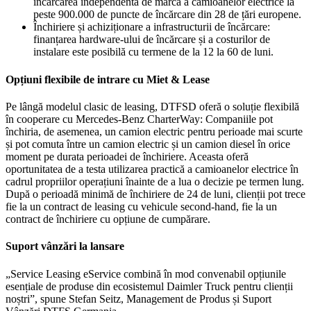
încărcarea independentă de marcă a camioanelor electrice la
peste 900.000 de puncte de încărcare din 28 de țări europene.
Închiriere și achiziționare a infrastructurii de încărcare:
finanțarea hardware-ului de încărcare și a costurilor de
instalare este posibilă cu termene de la 12 la 60 de luni.
Opțiuni flexibile de intrare cu Miet & Lease
Pe lângă modelul clasic de leasing, DTFSD oferă o soluție flexibilă
în cooperare cu Mercedes-Benz CharterWay: Companiile pot
închiria, de asemenea, un camion electric pentru perioade mai scurte
și pot comuta între un camion electric și un camion diesel în orice
moment pe durata perioadei de închiriere. Aceasta oferă
oportunitatea de a testa utilizarea practică a camioanelor electrice în
cadrul propriilor operațiuni înainte de a lua o decizie pe termen lung.
După o perioadă minimă de închiriere de 24 de luni, clienții pot trece
fie la un contract de leasing cu vehicule second-hand, fie la un
contract de închiriere cu opțiune de cumpărare.
Suport vânzări la lansare
„Service Leasing eService combină în mod convenabil opțiunile
esențiale de produse din ecosistemul Daimler Truck pentru clienții
noștri”, spune Stefan Seitz, Management de Produs și Suport