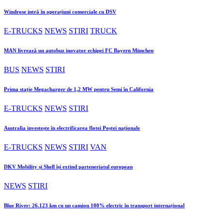
Windrose intră în operațiuni comerciale cu DSV
E-TRUCKS
NEWS
STIRI
TRUCK
MAN livrează un autobuz inovator echipei FC Bayern München
BUS
NEWS
STIRI
Prima stație Megacharger de 1,2 MW pentru Semi în California
E-TRUCKS
NEWS
STIRI
Australia investește în electrificarea flotei Poștei naționale
E-TRUCKS
NEWS
STIRI
VAN
DKV Mobility și Shell își extind parteneriatul european
NEWS
STIRI
Blue River: 26.123 km cu un camion 100% electric în transport internațional