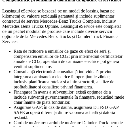
Leasingul eService se bazează pe un model de leasing bazat pe
kilometraj cu valoare reziduală garantată și include suplimentar
contractul de service Mercedes-Benz Trucks Complete, inclusiv
Mercedes-Benz Trucks Uptime. Leasingul eService este completat
de un pachet modular de produse care include diverse servicii
opționale de la Mercedes-Benz Trucks și Daimler Truck Financial
Services:
Rata de reducere a emisiilor de gaze cu efect de seră și
compensarea emisiilor de CO2: prin intermediul certificatelor
anuale de CO2, operatorii de camioane electrice pot genera
venituri suplimentare.
Consultanță electronică: consultanță individuală privind
integrarea camioanelor electrice în operațiunile zilnice,
inclusiv planificarea rutelor și a infrastructurii, analize de
profitabilitate și consiliere privind finanțarea.
Finanțarea în avans a subvențiilor: există opțiunea de a
include subvenții guvernamentale în finanțare, reducând ratele
chiar înainte de plata fondurilor.
Asigurare GAP: în caz de daună, asigurarea DTFSD-GAP
SAFE acoperă diferența dintre valoarea actuală și datoria
restantă.
Card de încărcare: cardul de încărcare Daimler Truck permite