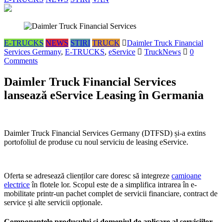
E-TRUCKS
NEWS
STIRI
TRUCK
Daimler Truck Financial
Services Germany
,
E-TRUCKS
,
eService
TruckNews
0
Comments
Daimler Truck Financial Services
lansează eService Leasing în Germania
Daimler Truck Financial Services Germany (DTFSD) și-a extins
portofoliul de produse cu noul serviciu de leasing eService.
Oferta se adresează clienților care doresc să integreze
camioane
electrice
în flotele lor. Scopul este de a simplifica intrarea în e-
mobilitate printr-un pachet complet de servicii financiare, contract de
service și alte servicii opționale.
Componentele produsului și domeniul de aplicare al serviciilor