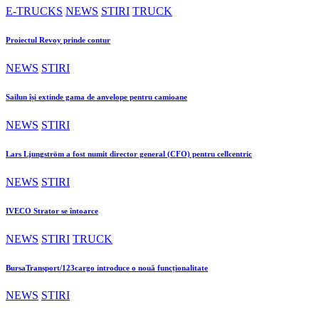
E-TRUCKS
NEWS
STIRI
TRUCK
Proiectul Revoy prinde contur
NEWS
STIRI
Sailun își extinde gama de anvelope pentru camioane
NEWS
STIRI
Lars Ljungström a fost numit director general (CFO) pentru cellcentric
NEWS
STIRI
IVECO Strator se întoarce
NEWS
STIRI
TRUCK
BursaTransport/123cargo introduce o nouă funcționalitate
NEWS
STIRI