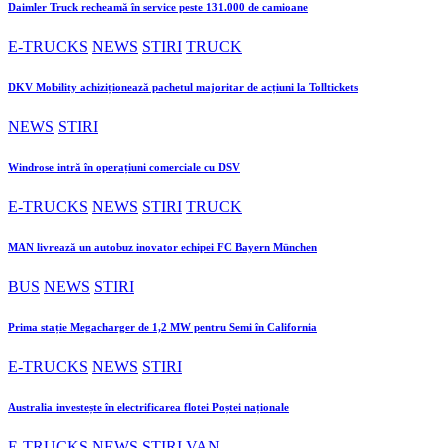
Daimler Truck recheamă în service peste 131.000 de camioane
E-TRUCKS
NEWS
STIRI
TRUCK
DKV Mobility achiziționează pachetul majoritar de acțiuni la Tolltickets
NEWS
STIRI
Windrose intră în operațiuni comerciale cu DSV
E-TRUCKS
NEWS
STIRI
TRUCK
MAN livrează un autobuz inovator echipei FC Bayern München
BUS
NEWS
STIRI
Prima stație Megacharger de 1,2 MW pentru Semi în California
E-TRUCKS
NEWS
STIRI
Australia investește în electrificarea flotei Poștei naționale
E-TRUCKS
NEWS
STIRI
VAN