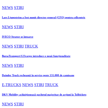
NEWS
STIRI
Lars Ljungström a fost numit director general (CFO) pentru cellcentric
NEWS
STIRI
IVECO Strator se întoarce
NEWS
STIRI
TRUCK
BursaTransport/123cargo introduce o nouă funcționalitate
NEWS
STIRI
Daimler Truck recheamă în service peste 131.000 de camioane
E-TRUCKS
NEWS
STIRI
TRUCK
DKV Mobility achiziționează pachetul majoritar de acțiuni la Tolltickets
NEWS
STIRI