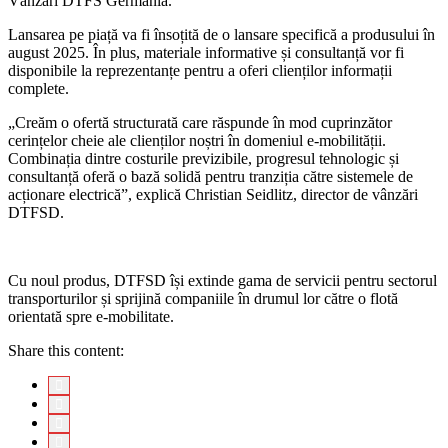
Vânzări DTFS Germania.
Lansarea pe piață va fi însoțită de o lansare specifică a produsului în
august 2025. În plus, materiale informative și consultanță vor fi
disponibile la reprezentanțe pentru a oferi clienților informații
complete.
„Creăm o ofertă structurată care răspunde în mod cuprinzător
cerințelor cheie ale clienților noștri în domeniul e-mobilității.
Combinația dintre costurile previzibile, progresul tehnologic și
consultanță oferă o bază solidă pentru tranziția către sistemele de
acționare electrică”, explică Christian Seidlitz, director de vânzări
DTFSD.
Cu noul produs, DTFSD își extinde gama de servicii pentru sectorul
transporturilor și sprijină companiile în drumul lor către o flotă
orientată spre e-mobilitate.
Share this content: