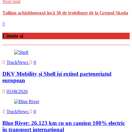
Next post
Tallinn achiziționează încă 30 de troleibuze de la Grupul Skoda
Citeste si
TruckNews
0
DKV Mobility și Shell își extind parteneriatul
european
05/08/2026
TruckNews
0
Blue River: 26.123 km cu un camion 100% electric
în transport internațional