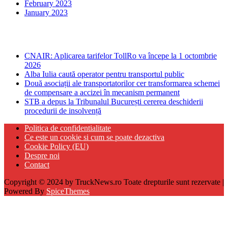
February 2023
January 2023
Ultima ora
CNAIR: Aplicarea tarifelor TollRo va începe la 1 octombrie
2026
Alba Iulia caută operator pentru transportul public
Două asociații ale transportatorilor cer transformarea schemei
de compensare a accizei în mecanism permanent
STB a depus la Tribunalul București cererea deschiderii
procedurii de insolvență
Politica de confidentialitate
Ce este un cookie si cum se poate dezactiva
Cookie Policy (EU)
Despre noi
Contact
Copyright © 2024 by TruckNews.ro Toate drepturile sunt rezervate |
Powered By
SpiceThemes