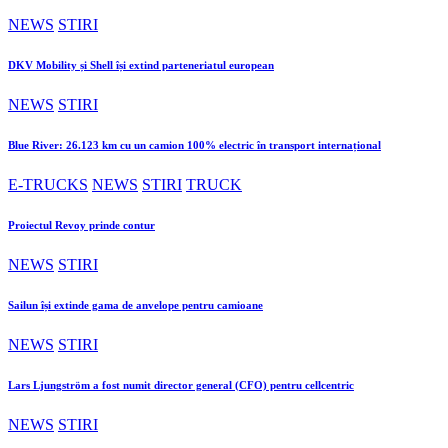
NEWS
STIRI
DKV Mobility și Shell își extind parteneriatul european
NEWS
STIRI
Blue River: 26.123 km cu un camion 100% electric în transport internațional
E-TRUCKS
NEWS
STIRI
TRUCK
Proiectul Revoy prinde contur
NEWS
STIRI
Sailun își extinde gama de anvelope pentru camioane
NEWS
STIRI
Lars Ljungström a fost numit director general (CFO) pentru cellcentric
NEWS
STIRI