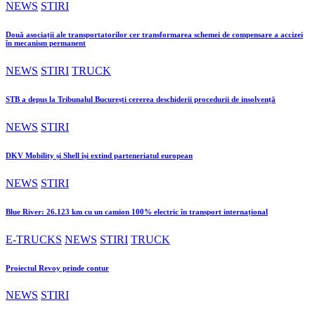
NEWS
STIRI
Două asociații ale transportatorilor cer transformarea schemei de compensare a accizei
în mecanism permanent
NEWS
STIRI
TRUCK
STB a depus la Tribunalul București cererea deschiderii procedurii de insolvență
NEWS
STIRI
DKV Mobility și Shell își extind parteneriatul european
NEWS
STIRI
Blue River: 26.123 km cu un camion 100% electric în transport internațional
E-TRUCKS
NEWS
STIRI
TRUCK
Proiectul Revoy prinde contur
NEWS
STIRI