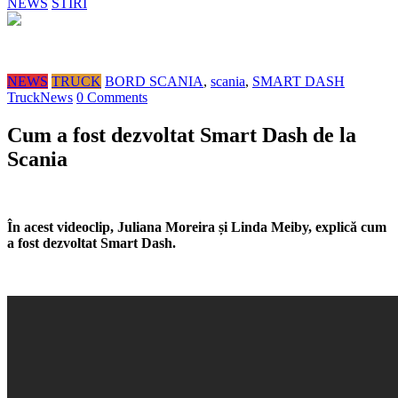
NEWS
STIRI
NEWS
TRUCK
BORD SCANIA
,
scania
,
SMART DASH
TruckNews
0 Comments
Cum a fost dezvoltat Smart Dash de la
Scania
În acest videoclip, Juliana Moreira și Linda Meiby, explică cum
a fost dezvoltat Smart Dash.