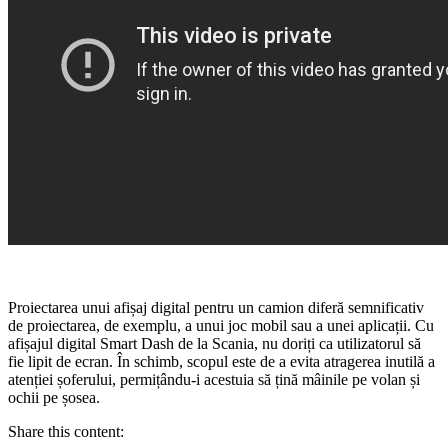
Proiectarea unui afișaj digital pentru un camion diferă semnificativ
de proiectarea, de exemplu, a unui joc mobil sau a unei aplicații. Cu
afișajul digital Smart Dash de la Scania, nu doriți ca utilizatorul să
fie lipit de ecran. În schimb, scopul este de a evita atragerea inutilă a
atenției șoferului, permițându-i acestuia să țină mâinile pe volan și
ochii pe șosea.
Share this content: