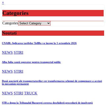
×
Categories
Categories
Noutati
CNAIR: Aplicarea tarifelor TollRo va începe la 1 octombrie 2026
NEWS
STIRI
Alba Iulia caută operator pentru transportul public
NEWS
STIRI
Două asociații ale transportatorilor cer transformarea schemei de compensare a accizei
în mecanism permanent
NEWS
STIRI
TRUCK
STB a depus la Tribunalul București cererea deschiderii procedurii de insolvență