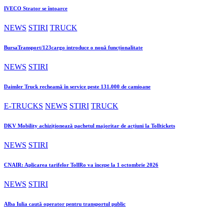
IVECO Strator se întoarce
NEWS
STIRI
TRUCK
BursaTransport/123cargo introduce o nouă funcționalitate
NEWS
STIRI
Daimler Truck recheamă în service peste 131.000 de camioane
E-TRUCKS
NEWS
STIRI
TRUCK
DKV Mobility achiziționează pachetul majoritar de acțiuni la Tolltickets
NEWS
STIRI
CNAIR: Aplicarea tarifelor TollRo va începe la 1 octombrie 2026
NEWS
STIRI
Alba Iulia caută operator pentru transportul public