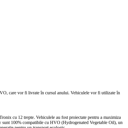
are vor fi livrate în cursul anului. Vehiculele vor fi utilizate în
ix cu 12 trepte. Vehiculele au fost proiectate pentru a maximiza
-Way sunt 100% compatibile cu HVO (Hydrogenated Vegetable Oil), un
generație pentru un transport ecologic.