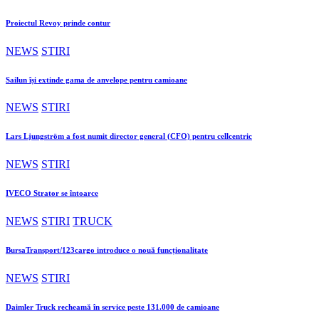
Proiectul Revoy prinde contur
NEWS
STIRI
Sailun își extinde gama de anvelope pentru camioane
NEWS
STIRI
Lars Ljungström a fost numit director general (CFO) pentru cellcentric
NEWS
STIRI
IVECO Strator se întoarce
NEWS
STIRI
TRUCK
BursaTransport/123cargo introduce o nouă funcționalitate
NEWS
STIRI
Daimler Truck recheamă în service peste 131.000 de camioane