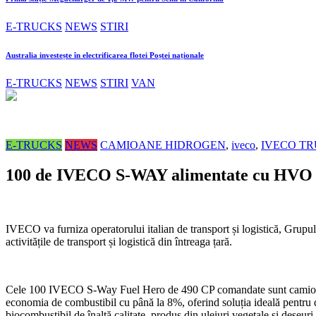
E-TRUCKS
NEWS
STIRI
Australia investește în electrificarea flotei Poștei naționale
E-TRUCKS
NEWS
STIRI
VAN
E-TRUCKS
NEWS
CAMIOANE HIDROGEN
,
iveco
,
IVECO T
100 de IVECO S-WAY alimentate cu HVO 
IVECO va furniza operatorului italian de transport și logistică, Grup
activitățile de transport și logistică din întreaga țară.
Cele 100 IVECO S-Way Fuel Hero de 490 CP comandate sunt camioane c
economia de combustibil cu până la 8%, oferind soluția ideală pentr
biocombustibil de înaltă calitate, produs din uleiuri vegetale și deșeuri