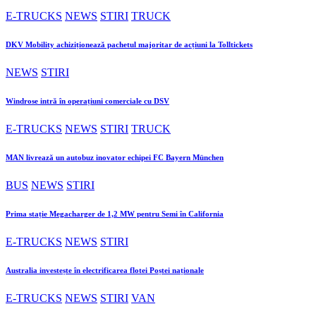
E-TRUCKS
NEWS
STIRI
TRUCK
DKV Mobility achiziționează pachetul majoritar de acțiuni la Tolltickets
NEWS
STIRI
Windrose intră în operațiuni comerciale cu DSV
E-TRUCKS
NEWS
STIRI
TRUCK
MAN livrează un autobuz inovator echipei FC Bayern München
BUS
NEWS
STIRI
Prima stație Megacharger de 1,2 MW pentru Semi în California
E-TRUCKS
NEWS
STIRI
Australia investește în electrificarea flotei Poștei naționale
E-TRUCKS
NEWS
STIRI
VAN