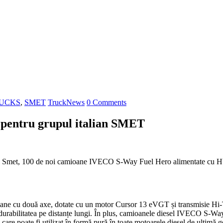
RUCKS
,
SMET
TruckNews
0 Comments
pentru grupul italian SMET
ul Smet, 100 de noi camioane IVECO S-Way Fuel Hero alimentate cu HVO, c
u două axe, dotate cu un motor Cursor 13 eVGT și transmisie Hi-Tron
u durabilitatea pe distanțe lungi. În plus, camioanele diesel IVECO S
, care poate fi utilizat în formă pură în toate motoarele diesel de ultimă 