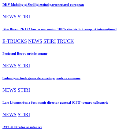
DKV Mobility și Shell își extind parteneriatul european
NEWS
STIRI
Blue River: 26.123 km cu un camion 100% electric în transport internațional
E-TRUCKS
NEWS
STIRI
TRUCK
Proiectul Revoy prinde contur
NEWS
STIRI
Sailun își extinde gama de anvelope pentru camioane
NEWS
STIRI
Lars Ljungström a fost numit director general (CFO) pentru cellcentric
NEWS
STIRI
IVECO Strator se întoarce