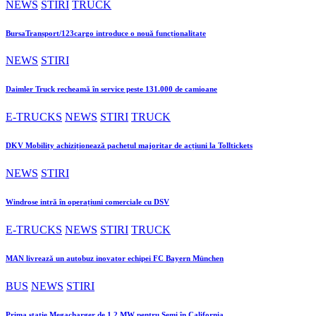
NEWS
STIRI
TRUCK
BursaTransport/123cargo introduce o nouă funcționalitate
NEWS
STIRI
Daimler Truck recheamă în service peste 131.000 de camioane
E-TRUCKS
NEWS
STIRI
TRUCK
DKV Mobility achiziționează pachetul majoritar de acțiuni la Tolltickets
NEWS
STIRI
Windrose intră în operațiuni comerciale cu DSV
E-TRUCKS
NEWS
STIRI
TRUCK
MAN livrează un autobuz inovator echipei FC Bayern München
BUS
NEWS
STIRI
Prima stație Megacharger de 1,2 MW pentru Semi în California