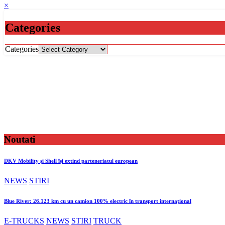
×
Categories
Categories
Noutati
DKV Mobility și Shell își extind parteneriatul european
NEWS
STIRI
Blue River: 26.123 km cu un camion 100% electric în transport internațional
E-TRUCKS
NEWS
STIRI
TRUCK