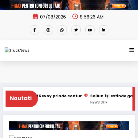
Skip
to
content
07/08/2026
8:56:27 AM
ul Revoy prinde contur
Sailun își extinde gama de anvelope 
Noutati
RI
NEWS
STIRI