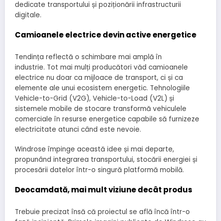
dedicate transportului și poziționării infrastructurii
digitale.
Camioanele electrice devin active energetice
Tendința reflectă o schimbare mai amplă în
industrie. Tot mai mulți producători văd camioanele
electrice nu doar ca mijloace de transport, ci și ca
elemente ale unui ecosistem energetic. Tehnologiile
Vehicle-to-Grid (V2G), Vehicle-to-Load (V2L) și
sistemele mobile de stocare transformă vehiculele
comerciale în resurse energetice capabile să furnizeze
electricitate atunci când este nevoie.
Windrose împinge această idee și mai departe,
propunând integrarea transportului, stocării energiei și
procesării datelor într-o singură platformă mobilă.
Deocamdată, mai mult viziune decât produs
Trebuie precizat însă că proiectul se află încă într-o