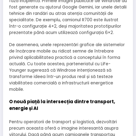
fază incipientă. Primele imagini publicate de Windrose au
fost generate cu ajutorul Google Gemini, iar unele detalii
tehnice din randări au atras atenția comunității de
specialitate. De exemplu, camionul R700 este ilustrat
într-o configurație 4×2, deși majoritatea prototipurilor
prezentate până acum utilizează configurația 6×2.
De asemenea, unele reprezentări grafice ale sistemelor
de încărcare mobile au ridicat semne de întrebare
privind aplicabilitatea practică a conceptului în forma
actuală. Cu toate acestea, parteneriatul cu LiFe-
Younger sugerează că Windrose intenționează să
transforme ideea într-un produs real și să testeze
viabilitatea comercială a infrastructurii energetice
mobile.
O nouă piață la intersecția dintre transport,
energie și AI
Pentru operatorii de transport și logistică, dezvoltări
precum aceasta oferă o imagine interesantă asupra
viitorului. Dacă până acum camioanele transportau