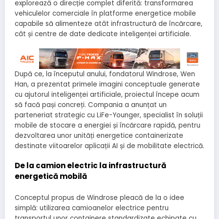
explorează o direcție complet diferită: transformarea
vehiculelor comerciale în platforme energetice mobile
capabile să alimenteze atât infrastructură de încărcare,
cât și centre de date dedicate inteligenței artificiale.
După ce, la începutul anului, fondatorul Windrose, Wen
Han, a prezentat primele imagini conceptuale generate
cu ajutorul inteligenței artificiale, proiectul începe acum
să facă pași concreți. Compania a anunțat un
parteneriat strategic cu LiFe-Younger, specialist în soluții
mobile de stocare a energiei și încărcare rapidă, pentru
dezvoltarea unor unități energetice containerizate
destinate viitoarelor aplicații AI și de mobilitate electrică.
De la camion electric la infrastructură
energetică mobilă
Conceptul propus de Windrose pleacă de la o idee
simplă: utilizarea camioanelor electrice pentru
transportul unor containere standardizate echipate cu