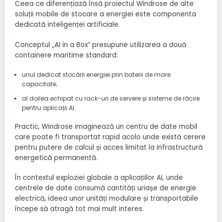
Ceea ce diferențiază însă proiectul Windrose de alte
soluții mobile de stocare a energiei este componenta
dedicată inteligenței artificiale.
Conceptul „AI in a Box” presupune utilizarea a două
containere maritime standard:
unul dedicat stocării energiei prin baterii de mare
capacitate;
al doilea echipat cu rack-uri de servere și sisteme de răcire
pentru aplicații AI.
Practic, Windrose imaginează un centru de date mobil
care poate fi transportat rapid acolo unde există cerere
pentru putere de calcul și acces limitat la infrastructură
energetică permanentă.
În contextul exploziei globale a aplicațiilor AI, unde
centrele de date consumă cantități uriașe de energie
electrică, ideea unor unități modulare și transportabile
începe să atragă tot mai mult interes.