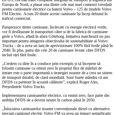
Europa de Nord, a plasat una dintre cele mai mari comenzi vreodată
pentru camioanele electrice cu baterii Volvo – 125 de modele Volvo
FM Electric. Acum 20 dintre aceste camioane își încep debutul în
traficul comercial.
Paisprezece dintre camioane, încărcate cu energie electrică verde,
vor fi desfășurate în transporturi către și de la fabrica de camioane
grele a Volvo, aflată în afara Göteborg. Inițiativa marchează un pas
important pentru atingerea obiectivului de sustenabilitate al Volvo
Trucks – de a avea un lanț de aprovizionare 100% fără fosile până în
2040. În plus, patru din cele 20 de camioane livrate către DFDS
includ oțel fără fosile.
„Credem cu tărie în a conduce prin exemplu și să începem să
folosim camioane cu emisii zero în propriul flux de mărfuri de
intrare este o parte importantă a strategiei noastre de a crea un sistem
de transport durabil, de clasă mondială. Sunt foarte mândru că am
DFDS ca partener în această călătorie”, explică Roger Alm,
Președintele Volvo Trucks.
Implementarea camioanelor electrice, cu emisii zero, face parte din
ambiția DFDS de a deveni neutre în carbon până în 2050.
„Înlocuirea camioanelor noastre convenționale diesel cu alternative
precum camionul electric Volvo FM va avea un impact semnificativ