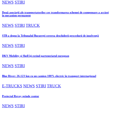
NEWS
STIRI
Două asociații ale transportatorilor cer transformarea schemei de compensare a accizei
în mecanism permanent
NEWS
STIRI
TRUCK
STB a depus la Tribunalul București cererea deschiderii procedurii de insolvență
NEWS
STIRI
DKV Mobility și Shell își extind parteneriatul european
NEWS
STIRI
Blue River: 26.123 km cu un camion 100% electric în transport internațional
E-TRUCKS
NEWS
STIRI
TRUCK
Proiectul Revoy prinde contur
NEWS
STIRI