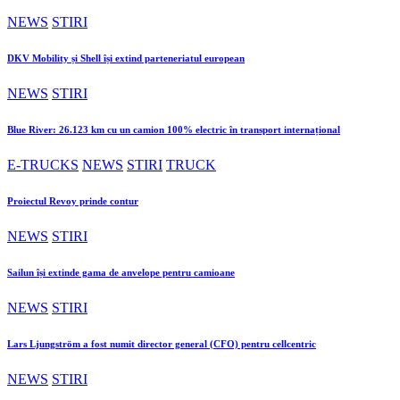
NEWS
STIRI
DKV Mobility și Shell își extind parteneriatul european
NEWS
STIRI
Blue River: 26.123 km cu un camion 100% electric în transport internațional
E-TRUCKS
NEWS
STIRI
TRUCK
Proiectul Revoy prinde contur
NEWS
STIRI
Sailun își extinde gama de anvelope pentru camioane
NEWS
STIRI
Lars Ljungström a fost numit director general (CFO) pentru cellcentric
NEWS
STIRI