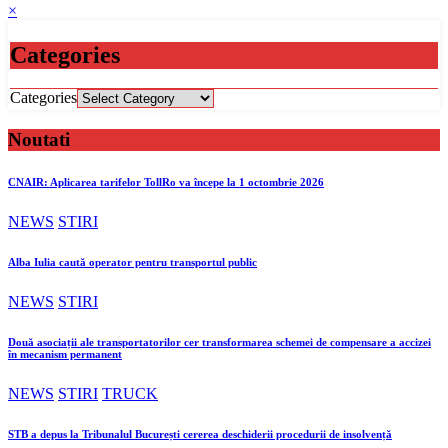
×
Categories
Categories
Noutati
CNAIR: Aplicarea tarifelor TollRo va începe la 1 octombrie 2026
NEWS
STIRI
Alba Iulia caută operator pentru transportul public
NEWS
STIRI
Două asociații ale transportatorilor cer transformarea schemei de compensare a accizei
în mecanism permanent
NEWS
STIRI
TRUCK
STB a depus la Tribunalul București cererea deschiderii procedurii de insolvență