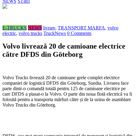
NEWS
STIRI
E-TRUCKS
NEWS
livrare
,
TRANSPORT MARFA
,
volvo
electric
,
volvo trucks
TruckNews
0 Comments
Volvo livrează 20 de camioane electrice
către DFDS din Göteborg
Volvo Trucks livrează 20 de camioane grele complet electrice
companiei de logistică DFDS din Göteborg, Suedia. Livrarea face
parte dintr-o comandă totală pentru 125 de camioane electrice pe
care DFDS a plasat-o la Volvo. O parte din noua flotă electrică va fi
folosită pentru a transporta mărfuri către și de la uzina de asamblare
Volvo Trucks din Göteborg.
DFDS, cea mai mare companie integrată de transport și logistică din