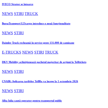
IVECO Strator se întoarce
NEWS
STIRI
TRUCK
BursaTransport/123cargo introduce o nouă funcționalitate
NEWS
STIRI
Daimler Truck recheamă în service peste 131.000 de camioane
E-TRUCKS
NEWS
STIRI
TRUCK
DKV Mobility achiziționează pachetul majoritar de acțiuni la Tolltickets
NEWS
STIRI
CNAIR: Aplicarea tarifelor TollRo va începe la 1 octombrie 2026
NEWS
STIRI
Alba Iulia caută operator pentru transportul public