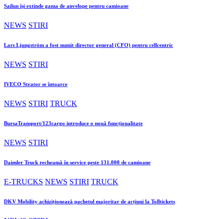
Sailun își extinde gama de anvelope pentru camioane
NEWS
STIRI
Lars Ljungström a fost numit director general (CFO) pentru cellcentric
NEWS
STIRI
IVECO Strator se întoarce
NEWS
STIRI
TRUCK
BursaTransport/123cargo introduce o nouă funcționalitate
NEWS
STIRI
Daimler Truck recheamă în service peste 131.000 de camioane
E-TRUCKS
NEWS
STIRI
TRUCK
DKV Mobility achiziționează pachetul majoritar de acțiuni la Tolltickets