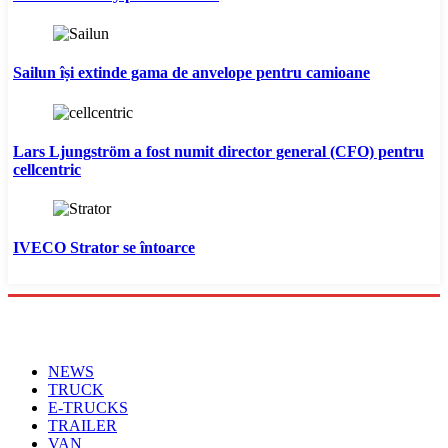
Sailun își extinde gama de anvelope pentru camioane
Lars Ljungström a fost numit director general (CFO) pentru
cellcentric
IVECO Strator se întoarce
Menu
NEWS
TRUCK
E-TRUCKS
TRAILER
VAN