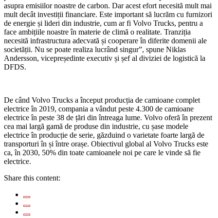
asupra emisiilor noastre de carbon. Dar acest efort necesită mult mai
mult decât investiții financiare. Este important să lucrăm cu furnizori
de energie și lideri din industrie, cum ar fi Volvo Trucks, pentru a
face ambițiile noastre în materie de climă o realitate. Tranziția
necesită infrastructura adecvată și cooperare în diferite domenii ale
societății. Nu se poate realiza lucrând singur”, spune Niklas
Andersson, vicepreședinte executiv și șef al diviziei de logistică la
DFDS.
De când Volvo Trucks a început producția de camioane complet
electrice în 2019, compania a vândut peste 4.300 de camioane
electrice în peste 38 de țări din întreaga lume. Volvo oferă în prezent
cea mai largă gamă de produse din industrie, cu șase modele
electrice în producție de serie, găzduind o varietate foarte largă de
transporturi în și între orașe. Obiectivul global al Volvo Trucks este
ca, în 2030, 50% din toate camioanele noi pe care le vinde să fie
electrice.
Share this content: