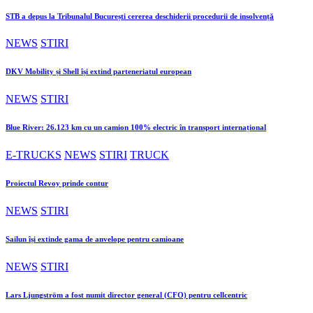
STB a depus la Tribunalul București cererea deschiderii procedurii de insolvență
NEWS
STIRI
DKV Mobility și Shell își extind parteneriatul european
NEWS
STIRI
Blue River: 26.123 km cu un camion 100% electric în transport internațional
E-TRUCKS
NEWS
STIRI
TRUCK
Proiectul Revoy prinde contur
NEWS
STIRI
Sailun își extinde gama de anvelope pentru camioane
NEWS
STIRI
Lars Ljungström a fost numit director general (CFO) pentru cellcentric