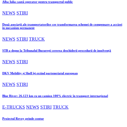
Alba Iulia caută operator pentru transportul public
NEWS
STIRI
Două asociații ale transportatorilor cer transformarea schemei de compensare a accizei
în mecanism permanent
NEWS
STIRI
TRUCK
STB a depus la Tribunalul București cererea deschiderii procedurii de insolvență
NEWS
STIRI
DKV Mobility și Shell își extind parteneriatul european
NEWS
STIRI
Blue River: 26.123 km cu un camion 100% electric în transport internațional
E-TRUCKS
NEWS
STIRI
TRUCK
Proiectul Revoy prinde contur