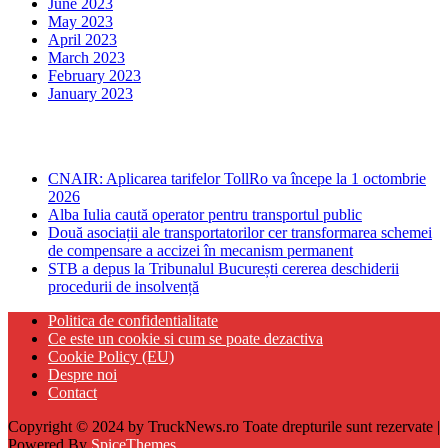
June 2023
May 2023
April 2023
March 2023
February 2023
January 2023
Ultima ora
CNAIR: Aplicarea tarifelor TollRo va începe la 1 octombrie
2026
Alba Iulia caută operator pentru transportul public
Două asociații ale transportatorilor cer transformarea schemei
de compensare a accizei în mecanism permanent
STB a depus la Tribunalul București cererea deschiderii
procedurii de insolvență
Politica de confidentialitate
Ce este un cookie si cum se poate dezactiva
Cookie Policy (EU)
Despre noi
Contact
Copyright © 2024 by TruckNews.ro Toate drepturile sunt rezervate |
Powered By
SpiceThemes