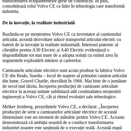
transformarea echipamentelor grele de construcții. În plus,
consolidează rolul Volvo CE ca lider în tehnologia care transformă
industria.
De la inovație, la realitate industrială
Bazându-se pe moștenirea Volvo CE ca inventator al camionului
articulat, această dezvoltare aduce transportul articulat electric cu
baterii de la inovație la realitate industrială. Interesul puternic al
clienților pentru A30 Electric și A40 Electric evidențiază o
disponibilitate tot mai mare de a adopta soluții cu emisii zero în
segmentele exploatării miniere și carierelor.
Camioanele articulate electrice sunt acum produse la fabrica Volvo
CE din Braås, Suedia – locul de naștere al primului camion articulat
din lume, Gravel Charlie, dezvăluit în 1966. Mai bine de o jumătate
de secol mai târziu, începerea producției de camioane articulate
electrice la aceeași unitate subliniază atât continuitatea moștenirii
inginerești a Volvo CE, cât și ritmul evoluției sale tehnologice.
Melker Jernberg, președintele Volvo CE, a declarat: „Începerea
producției de serie a camioanelor articulate electrice de această
dimensiune este un moment de mândrie pentru Volvo CE. Aceasta
demonstrează că ambiția noastră de a conduce transformarea
industriei noastre este susținută de o execuție reală. Această etapă