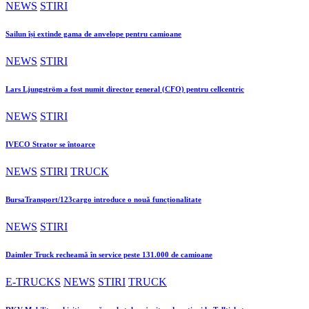
NEWS
STIRI
Sailun își extinde gama de anvelope pentru camioane
NEWS
STIRI
Lars Ljungström a fost numit director general (CFO) pentru cellcentric
NEWS
STIRI
IVECO Strator se întoarce
NEWS
STIRI
TRUCK
BursaTransport/123cargo introduce o nouă funcționalitate
NEWS
STIRI
Daimler Truck recheamă în service peste 131.000 de camioane
E-TRUCKS
NEWS
STIRI
TRUCK