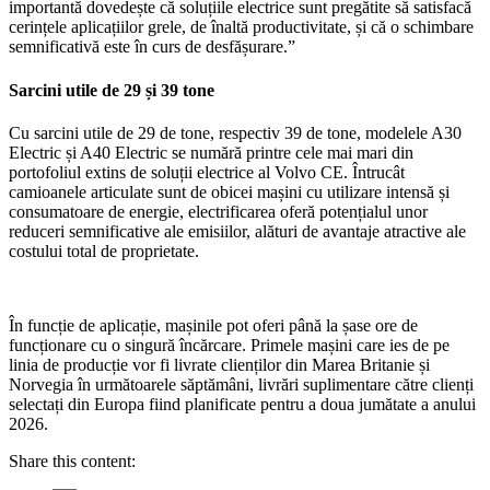
importantă dovedește că soluțiile electrice sunt pregătite să satisfacă
cerințele aplicațiilor grele, de înaltă productivitate, și că o schimbare
semnificativă este în curs de desfășurare.”
Sarcini utile de 29 și 39 tone
Cu sarcini utile de 29 de tone, respectiv 39 de tone, modelele A30
Electric și A40 Electric se numără printre cele mai mari din
portofoliul extins de soluții electrice al Volvo CE.
Întrucât
camioanele articulate sunt de obicei mașini cu utilizare intensă și
consumatoare de energie, electrificarea oferă potențialul unor
reduceri semnificative ale emisiilor, alături de avantaje atractive ale
costului total de proprietate.
În funcție de aplicație, mașinile pot oferi până la șase ore de
funcționare cu o singură încărcare.
Primele mașini care ies de pe
linia de producție vor fi livrate clienților din Marea Britanie și
Norvegia în următoarele săptămâni, livrări suplimentare către clienți
selectați din Europa fiind planificate pentru a doua jumătate a anului
2026.
Share this content: