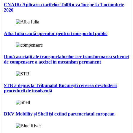
CNAIR: Aplicarea tarifelor TollRo va începe la 1 octombrie
2026
Alba Iulia caută operator pentru transportul public
Două asociații ale transportatorilor cer transformarea schemei
de compensare a accizei în mecanism permanent
STB a depus la Tribunalul București cererea deschiderii
procedurii de insolvență
DKV Mobility și Shell își extind parteneriatul european