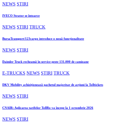
NEWS
STIRI
IVECO Strator se întoarce
NEWS
STIRI
TRUCK
BursaTransport/123cargo introduce o nouă funcționalitate
NEWS
STIRI
Daimler Truck recheamă în service peste 131.000 de camioane
E-TRUCKS
NEWS
STIRI
TRUCK
DKV Mobility achiziționează pachetul majoritar de acțiuni la Tolltickets
NEWS
STIRI
CNAIR: Aplicarea tarifelor TollRo va începe la 1 octombrie 2026
NEWS
STIRI