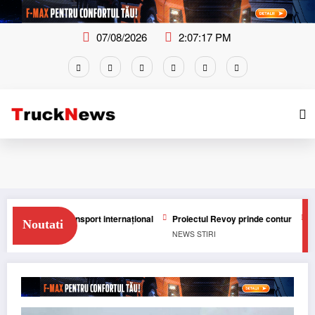
Skip
to
content
07/08/2026
2:07:18 PM
c în transport internațional
Proiectul Revoy prinde contur
Sailun își
Noutati
NEWS
STIRI
NEWS
STIRI