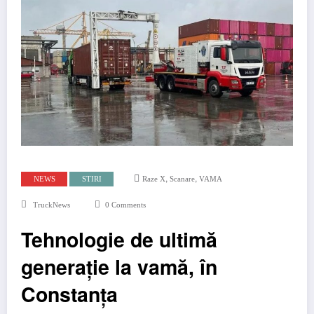
,
,
NEWS
STIRI
Raze X
Scanare
VAMA
TruckNews
0 Comments
Tehnologie de ultimă
generație la vamă, în
Constanța