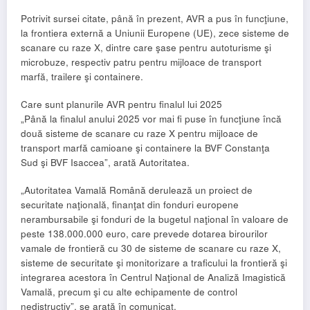
Potrivit sursei citate, până în prezent, AVR a pus în funcţiune,
la frontiera externă a Uniunii Europene (UE), zece sisteme de
scanare cu raze X, dintre care şase pentru autoturisme şi
microbuze, respectiv patru pentru mijloace de transport
marfă, trailere şi containere.
Care sunt planurile AVR pentru finalul lui 2025
„Până la finalul anului 2025 vor mai fi puse în funcţiune încă
două sisteme de scanare cu raze X pentru mijloace de
transport marfă camioane şi containere la BVF Constanţa
Sud şi BVF Isaccea”, arată Autoritatea.
„Autoritatea Vamală Română derulează un proiect de
securitate naţională, finanţat din fonduri europene
nerambursabile şi fonduri de la bugetul naţional în valoare de
peste 138.000.000 euro, care prevede dotarea birourilor
vamale de frontieră cu 30 de sisteme de scanare cu raze X,
sisteme de securitate şi monitorizare a traficului la frontieră şi
integrarea acestora în Centrul Naţional de Analiză Imagistică
Vamală, precum şi cu alte echipamente de control
nedistructiv”, se arată în comunicat.