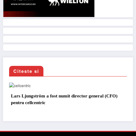
Citeste si
ctor general (CFO)
IVECO Strator se întoarce