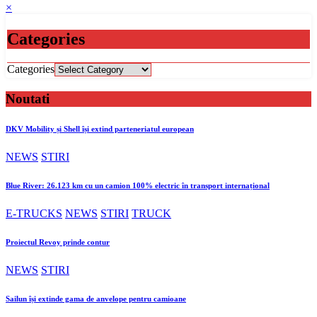
×
Categories
Categories
Noutati
DKV Mobility și Shell își extind parteneriatul european
NEWS
STIRI
Blue River: 26.123 km cu un camion 100% electric în transport internațional
E-TRUCKS
NEWS
STIRI
TRUCK
Proiectul Revoy prinde contur
NEWS
STIRI
Sailun își extinde gama de anvelope pentru camioane