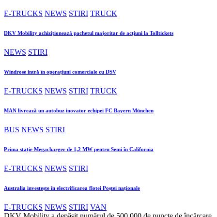
E-TRUCKS
NEWS
STIRI
TRUCK
DKV Mobility achiziționează pachetul majoritar de acțiuni la Tolltickets
NEWS
STIRI
Windrose intră în operațiuni comerciale cu DSV
E-TRUCKS
NEWS
STIRI
TRUCK
MAN livrează un autobuz inovator echipei FC Bayern München
BUS
NEWS
STIRI
Prima stație Megacharger de 1,2 MW pentru Semi în California
E-TRUCKS
NEWS
STIRI
Australia investește în electrificarea flotei Poștei naționale
E-TRUCKS
NEWS
STIRI
VAN
DKV Mobility a depășit numărul de 500.000 de puncte de încărcare