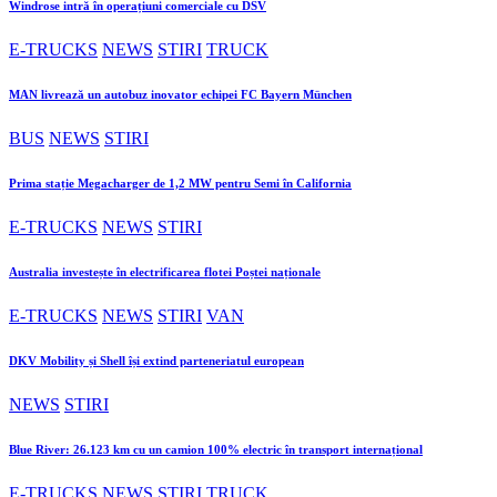
Windrose intră în operațiuni comerciale cu DSV
E-TRUCKS
NEWS
STIRI
TRUCK
MAN livrează un autobuz inovator echipei FC Bayern München
BUS
NEWS
STIRI
Prima stație Megacharger de 1,2 MW pentru Semi în California
E-TRUCKS
NEWS
STIRI
Australia investește în electrificarea flotei Poștei naționale
E-TRUCKS
NEWS
STIRI
VAN
DKV Mobility și Shell își extind parteneriatul european
NEWS
STIRI
Blue River: 26.123 km cu un camion 100% electric în transport internațional
E-TRUCKS
NEWS
STIRI
TRUCK