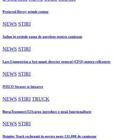
Proiectul Revoy prinde contur
NEWS
STIRI
Sailun își extinde gama de anvelope pentru camioane
NEWS
STIRI
Lars Ljungström a fost numit director general (CFO) pentru cellcentric
NEWS
STIRI
IVECO Strator se întoarce
NEWS
STIRI
TRUCK
BursaTransport/123cargo introduce o nouă funcționalitate
NEWS
STIRI
Daimler Truck recheamă în service peste 131.000 de camioane