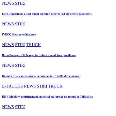
NEWS
STIRI
Lars Ljungström a fost numit director general (CFO) pentru cellcentric
NEWS
STIRI
IVECO Strator se întoarce
NEWS
STIRI
TRUCK
BursaTransport/123cargo introduce o nouă funcționalitate
NEWS
STIRI
Daimler Truck recheamă în service peste 131.000 de camioane
E-TRUCKS
NEWS
STIRI
TRUCK
DKV Mobility achiziționează pachetul majoritar de acțiuni la Tolltickets
NEWS
STIRI