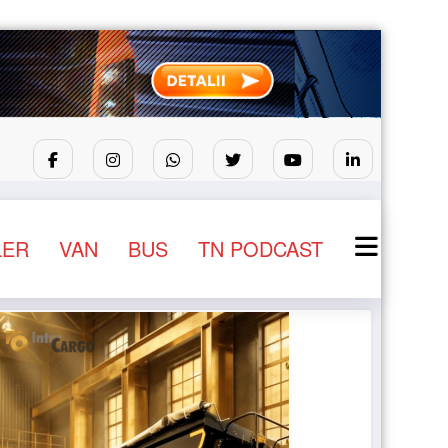
tur
Sailun își extinde gama de anvelope pentru camioa
LER
VAN
BUS
TN PODCAST
NEWS
STIRI