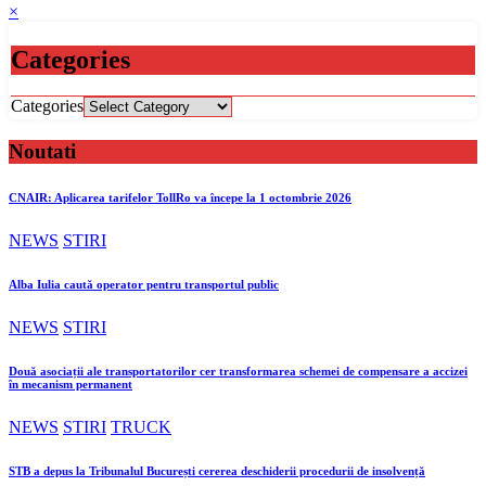
×
Categories
Categories
Noutati
CNAIR: Aplicarea tarifelor TollRo va începe la 1 octombrie 2026
NEWS
STIRI
Alba Iulia caută operator pentru transportul public
NEWS
STIRI
Două asociații ale transportatorilor cer transformarea schemei de compensare a accizei
în mecanism permanent
NEWS
STIRI
TRUCK
STB a depus la Tribunalul București cererea deschiderii procedurii de insolvență