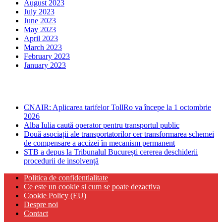
August 2023
July 2023
June 2023
May 2023
April 2023
March 2023
February 2023
January 2023
Ultima ora
CNAIR: Aplicarea tarifelor TollRo va începe la 1 octombrie
2026
Alba Iulia caută operator pentru transportul public
Două asociații ale transportatorilor cer transformarea schemei
de compensare a accizei în mecanism permanent
STB a depus la Tribunalul București cererea deschiderii
procedurii de insolvență
Politica de confidentialitate
Ce este un cookie si cum se poate dezactiva
Cookie Policy (EU)
Despre noi
Contact