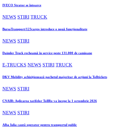
IVECO Strator se întoarce
NEWS
STIRI
TRUCK
BursaTransport/123cargo introduce o nouă funcționalitate
NEWS
STIRI
Daimler Truck recheamă în service peste 131.000 de camioane
E-TRUCKS
NEWS
STIRI
TRUCK
DKV Mobility achiziționează pachetul majoritar de acțiuni la Tolltickets
NEWS
STIRI
CNAIR: Aplicarea tarifelor TollRo va începe la 1 octombrie 2026
NEWS
STIRI
Alba Iulia caută operator pentru transportul public