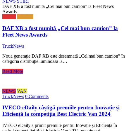
NEWS
STIRI
DAF XB a fost numită „Cel mai bun camion” la Fleet News
Awards
NEWS
TRUCK
DAF XB a fost numită „Cel mai bun camion” la
Fleet News Awards
TruckNews
Noua generație DAF XB este desemnată „Cel mai bun camion” în
categoria distribuție luminoasă la…
Read More
NEWS
VAN
TruckNews
0 Comments
IVECO eDaily câștigă premiile pentru Inovație și
Eficiență la competiția Best Electric Van 2024
IVECO eDaily a primit premiile pentru Inovație și Eficiență în
cadrul competiției Best Electric Van 2024, eveniment…