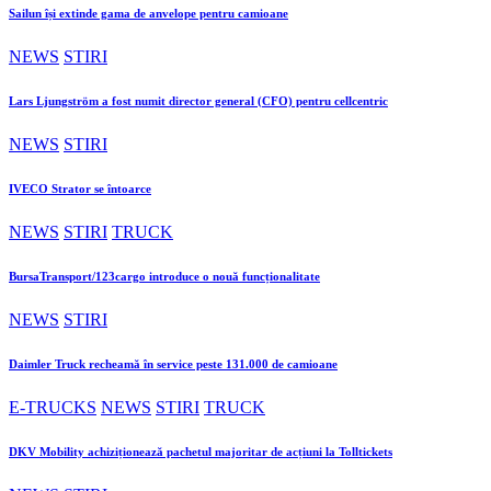
Sailun își extinde gama de anvelope pentru camioane
NEWS
STIRI
Lars Ljungström a fost numit director general (CFO) pentru cellcentric
NEWS
STIRI
IVECO Strator se întoarce
NEWS
STIRI
TRUCK
BursaTransport/123cargo introduce o nouă funcționalitate
NEWS
STIRI
Daimler Truck recheamă în service peste 131.000 de camioane
E-TRUCKS
NEWS
STIRI
TRUCK
DKV Mobility achiziționează pachetul majoritar de acțiuni la Tolltickets