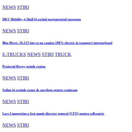
NEWS
STIRI
DKV Mobility și Shell își extind parteneriatul european
NEWS
STIRI
Blue River: 26.123 km cu un camion 100% electric în transport internațional
E-TRUCKS
NEWS
STIRI
TRUCK
Proiectul Revoy prinde contur
NEWS
STIRI
Sailun își extinde gama de anvelope pentru camioane
NEWS
STIRI
Lars Ljungström a fost numit director general (CFO) pentru cellcentric
NEWS
STIRI