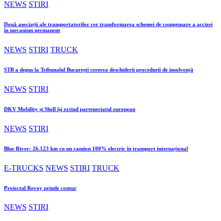
NEWS
STIRI
Două asociații ale transportatorilor cer transformarea schemei de compensare a accizei
în mecanism permanent
NEWS
STIRI
TRUCK
STB a depus la Tribunalul București cererea deschiderii procedurii de insolvență
NEWS
STIRI
DKV Mobility și Shell își extind parteneriatul european
NEWS
STIRI
Blue River: 26.123 km cu un camion 100% electric în transport internațional
E-TRUCKS
NEWS
STIRI
TRUCK
Proiectul Revoy prinde contur
NEWS
STIRI