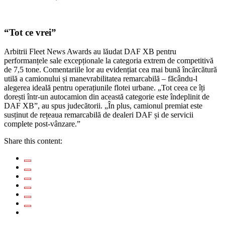
“Tot ce vrei”
Arbitrii Fleet News Awards au lăudat DAF XB pentru
performanțele sale excepționale la categoria extrem de competitivă
de 7,5 tone. Comentariile lor au evidențiat cea mai bună încărcătură
utilă a camionului și manevrabilitatea remarcabilă – făcându-l
alegerea ideală pentru operațiunile flotei urbane. „Tot ceea ce îți
dorești într-un autocamion din această categorie este îndeplinit de
DAF XB”, au spus judecătorii. „În plus, camionul premiat este
susținut de rețeaua remarcabilă de dealeri DAF și de servicii
complete post-vânzare.”
Share this content: