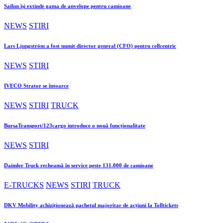
Sailun își extinde gama de anvelope pentru camioane
NEWS
STIRI
Lars Ljungström a fost numit director general (CFO) pentru cellcentric
NEWS
STIRI
IVECO Strator se întoarce
NEWS
STIRI
TRUCK
BursaTransport/123cargo introduce o nouă funcționalitate
NEWS
STIRI
Daimler Truck recheamă în service peste 131.000 de camioane
E-TRUCKS
NEWS
STIRI
TRUCK
DKV Mobility achiziționează pachetul majoritar de acțiuni la Tolltickets