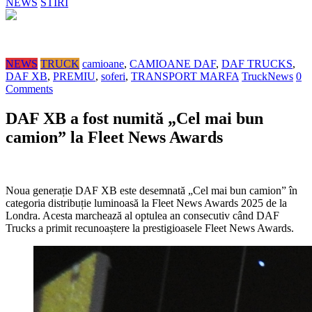
NEWS
STIRI
NEWS
TRUCK
camioane
,
CAMIOANE DAF
,
DAF TRUCKS
,
DAF XB
,
PREMIU
,
soferi
,
TRANSPORT MARFA
TruckNews
0
Comments
DAF XB a fost numită „Cel mai bun
camion” la Fleet News Awards
Noua generație DAF XB este desemnată „Cel mai bun camion” în
categoria distribuție luminoasă la Fleet News Awards 2025 de la
Londra. Acesta marchează al optulea an consecutiv când DAF
Trucks a primit recunoaștere la prestigioasele Fleet News Awards.