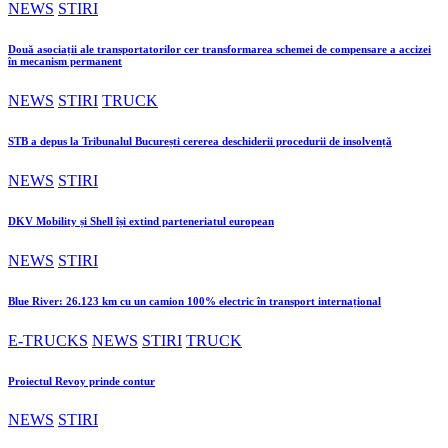
NEWS
STIRI
Două asociații ale transportatorilor cer transformarea schemei de compensare a accizei
în mecanism permanent
NEWS
STIRI
TRUCK
STB a depus la Tribunalul București cererea deschiderii procedurii de insolvență
NEWS
STIRI
DKV Mobility și Shell își extind parteneriatul european
NEWS
STIRI
Blue River: 26.123 km cu un camion 100% electric în transport internațional
E-TRUCKS
NEWS
STIRI
TRUCK
Proiectul Revoy prinde contur
NEWS
STIRI