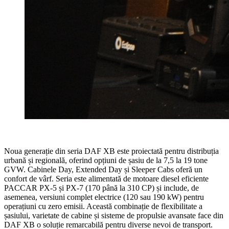
Noua generație din seria DAF XB este proiectată pentru distribuția
urbană și regională, oferind opțiuni de șasiu de la 7,5 la 19 tone
GVW. Cabinele Day, Extended Day și Sleeper Cabs oferă un
confort de vârf. Seria este alimentată de motoare diesel eficiente
PACCAR PX-5 și PX-7 (170 până la 310 CP) și include, de
asemenea, versiuni complet electrice (120 sau 190 kW) pentru
operațiuni cu zero emisii. Această combinație de flexibilitate a
șasiului, varietate de cabine și sisteme de propulsie avansate face din
DAF XB o soluție remarcabilă pentru diverse nevoi de transport.