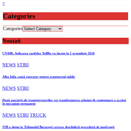
×
Categories
Categories
Noutati
CNAIR: Aplicarea tarifelor TollRo va începe la 1 octombrie 2026
NEWS
STIRI
Alba Iulia caută operator pentru transportul public
NEWS
STIRI
Două asociații ale transportatorilor cer transformarea schemei de compensare a accizei
în mecanism permanent
NEWS
STIRI
TRUCK
STB a depus la Tribunalul București cererea deschiderii procedurii de insolvență