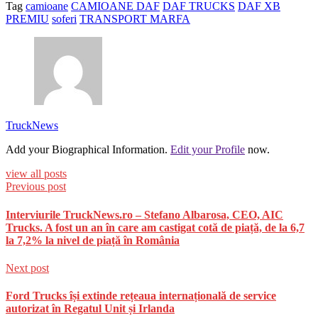
Tag
camioane
CAMIOANE DAF
DAF TRUCKS
DAF XB
PREMIU
soferi
TRANSPORT MARFA
TruckNews
Add your Biographical Information.
Edit your Profile
now.
view all posts
Previous post
Interviurile TruckNews.ro – Stefano Albarosa, CEO, AIC
Trucks. A fost un an în care am castigat cotă de piață, de la 6,7
la 7,2% la nivel de piață în România
Next post
Ford Trucks își extinde rețeaua internațională de service
autorizat în Regatul Unit și Irlanda