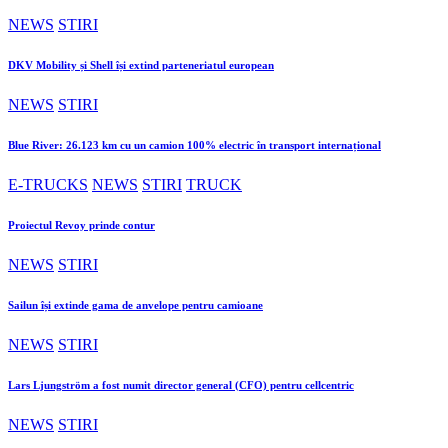
NEWS
STIRI
DKV Mobility și Shell își extind parteneriatul european
NEWS
STIRI
Blue River: 26.123 km cu un camion 100% electric în transport internațional
E-TRUCKS
NEWS
STIRI
TRUCK
Proiectul Revoy prinde contur
NEWS
STIRI
Sailun își extinde gama de anvelope pentru camioane
NEWS
STIRI
Lars Ljungström a fost numit director general (CFO) pentru cellcentric
NEWS
STIRI