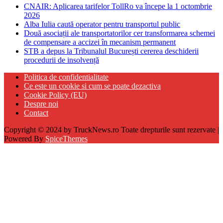
CNAIR: Aplicarea tarifelor TollRo va începe la 1 octombrie
2026
Alba Iulia caută operator pentru transportul public
Două asociații ale transportatorilor cer transformarea schemei
de compensare a accizei în mecanism permanent
STB a depus la Tribunalul București cererea deschiderii
procedurii de insolvență
Politica de confidentialitate
Ce este un cookie si cum se poate dezactiva
Cookie Policy (EU)
Despre noi
Contact
Copyright © 2024 by TruckNews.ro Toate drepturile sunt rezervate |
Powered By
SpiceThemes