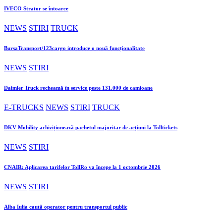
IVECO Strator se întoarce
NEWS
STIRI
TRUCK
BursaTransport/123cargo introduce o nouă funcționalitate
NEWS
STIRI
Daimler Truck recheamă în service peste 131.000 de camioane
E-TRUCKS
NEWS
STIRI
TRUCK
DKV Mobility achiziționează pachetul majoritar de acțiuni la Tolltickets
NEWS
STIRI
CNAIR: Aplicarea tarifelor TollRo va începe la 1 octombrie 2026
NEWS
STIRI
Alba Iulia caută operator pentru transportul public