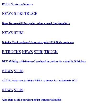
IVECO Strator se întoarce
NEWS
STIRI
TRUCK
BursaTransport/123cargo introduce o nouă funcționalitate
NEWS
STIRI
Daimler Truck recheamă în service peste 131.000 de camioane
E-TRUCKS
NEWS
STIRI
TRUCK
DKV Mobility achiziționează pachetul majoritar de acțiuni la Tolltickets
NEWS
STIRI
CNAIR: Aplicarea tarifelor TollRo va începe la 1 octombrie 2026
NEWS
STIRI
Alba Iulia caută operator pentru transportul public