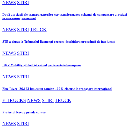
NEWS
STIRI
Două asociații ale transportatorilor cer transformarea schemei de compensare a accizei
în mecanism permanent
NEWS
STIRI
TRUCK
STB a depus la Tribunalul București cererea deschiderii procedurii de insolvență
NEWS
STIRI
DKV Mobility și Shell își extind parteneriatul european
NEWS
STIRI
Blue River: 26.123 km cu un camion 100% electric în transport internațional
E-TRUCKS
NEWS
STIRI
TRUCK
Proiectul Revoy prinde contur
NEWS
STIRI