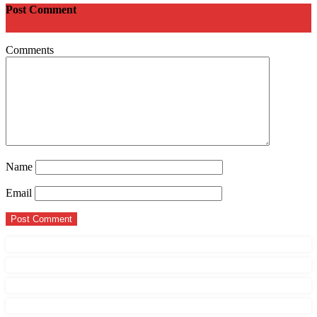
Post Comment
Comments
Name
Email