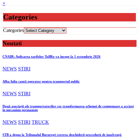
×
Categories
Categories
Noutati
CNAIR: Aplicarea tarifelor TollRo va începe la 1 octombrie 2026
NEWS
STIRI
Alba Iulia caută operator pentru transportul public
NEWS
STIRI
Două asociații ale transportatorilor cer transformarea schemei de compensare a accizei
în mecanism permanent
NEWS
STIRI
TRUCK
STB a depus la Tribunalul București cererea deschiderii procedurii de insolvență