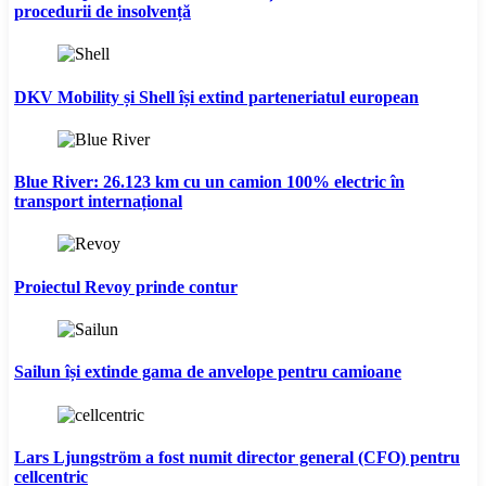
procedurii de insolvență
DKV Mobility și Shell își extind parteneriatul european
Blue River: 26.123 km cu un camion 100% electric în
transport internațional
Proiectul Revoy prinde contur
Sailun își extinde gama de anvelope pentru camioane
Lars Ljungström a fost numit director general (CFO) pentru
cellcentric