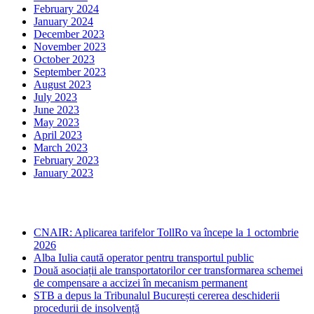
February 2024
January 2024
December 2023
November 2023
October 2023
September 2023
August 2023
July 2023
June 2023
May 2023
April 2023
March 2023
February 2023
January 2023
Ultima ora
CNAIR: Aplicarea tarifelor TollRo va începe la 1 octombrie
2026
Alba Iulia caută operator pentru transportul public
Două asociații ale transportatorilor cer transformarea schemei
de compensare a accizei în mecanism permanent
STB a depus la Tribunalul București cererea deschiderii
procedurii de insolvență