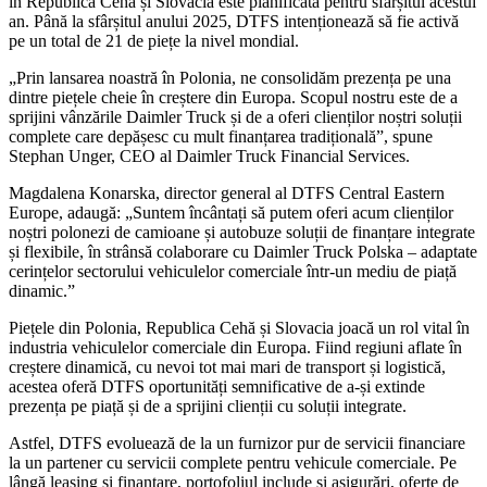
în Republica Cehă și Slovacia este planificată pentru sfârșitul acestui
an. Până la sfârșitul anului 2025, DTFS intenționează să fie activă
pe un total de 21 de piețe la nivel mondial.
„Prin lansarea noastră în Polonia, ne consolidăm prezența pe una
dintre piețele cheie în creștere din Europa. Scopul nostru este de a
sprijini vânzările Daimler Truck și de a oferi clienților noștri soluții
complete care depășesc cu mult finanțarea tradițională”, spune
Stephan Unger, CEO al Daimler Truck Financial Services.
Magdalena Konarska, director general al DTFS Central Eastern
Europe, adaugă: „Suntem încântați să putem oferi acum clienților
noștri polonezi de camioane și autobuze soluții de finanțare integrate
și flexibile, în strânsă colaborare cu Daimler Truck Polska – adaptate
cerințelor sectorului vehiculelor comerciale într-un mediu de piață
dinamic.”
Piețele din Polonia, Republica Cehă și Slovacia joacă un rol vital în
industria vehiculelor comerciale din Europa. Fiind regiuni aflate în
creștere dinamică, cu nevoi tot mai mari de transport și logistică,
acestea oferă DTFS oportunități semnificative de a-și extinde
prezența pe piață și de a sprijini clienții cu soluții integrate.
Astfel, DTFS evoluează de la un furnizor pur de servicii financiare
la un partener cu servicii complete pentru vehicule comerciale. Pe
lângă leasing și finanțare, portofoliul include și asigurări, oferte de