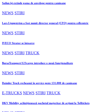
Sailun își extinde gama de anvelope pentru camioane
NEWS
STIRI
Lars Ljungström a fost numit director general (CFO) pentru cellcentric
NEWS
STIRI
IVECO Strator se întoarce
NEWS
STIRI
TRUCK
BursaTransport/123cargo introduce o nouă funcționalitate
NEWS
STIRI
Daimler Truck recheamă în service peste 131.000 de camioane
E-TRUCKS
NEWS
STIRI
TRUCK
DKV Mobility achiziționează pachetul majoritar de acțiuni la Tolltickets