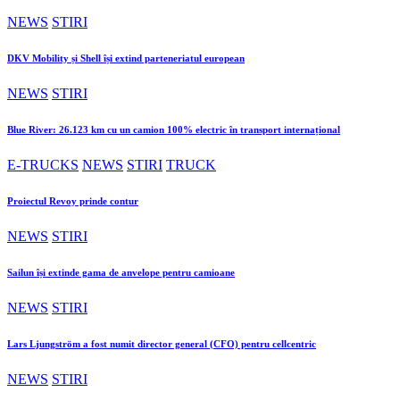
NEWS
STIRI
DKV Mobility și Shell își extind parteneriatul european
NEWS
STIRI
Blue River: 26.123 km cu un camion 100% electric în transport internațional
E-TRUCKS
NEWS
STIRI
TRUCK
Proiectul Revoy prinde contur
NEWS
STIRI
Sailun își extinde gama de anvelope pentru camioane
NEWS
STIRI
Lars Ljungström a fost numit director general (CFO) pentru cellcentric
NEWS
STIRI