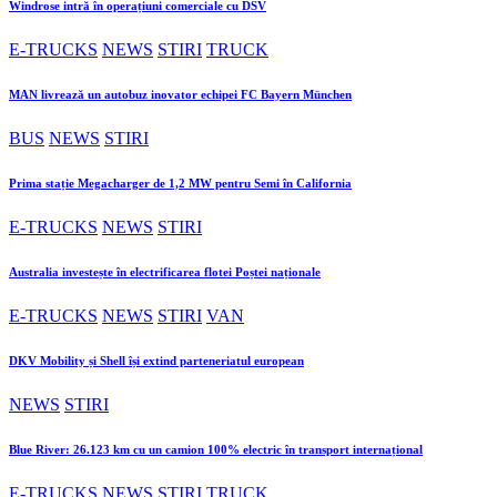
Windrose intră în operațiuni comerciale cu DSV
E-TRUCKS
NEWS
STIRI
TRUCK
MAN livrează un autobuz inovator echipei FC Bayern München
BUS
NEWS
STIRI
Prima stație Megacharger de 1,2 MW pentru Semi în California
E-TRUCKS
NEWS
STIRI
Australia investește în electrificarea flotei Poștei naționale
E-TRUCKS
NEWS
STIRI
VAN
DKV Mobility și Shell își extind parteneriatul european
NEWS
STIRI
Blue River: 26.123 km cu un camion 100% electric în transport internațional
E-TRUCKS
NEWS
STIRI
TRUCK