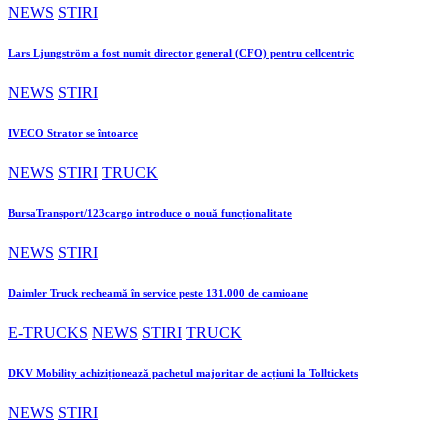
NEWS
STIRI
Lars Ljungström a fost numit director general (CFO) pentru cellcentric
NEWS
STIRI
IVECO Strator se întoarce
NEWS
STIRI
TRUCK
BursaTransport/123cargo introduce o nouă funcționalitate
NEWS
STIRI
Daimler Truck recheamă în service peste 131.000 de camioane
E-TRUCKS
NEWS
STIRI
TRUCK
DKV Mobility achiziționează pachetul majoritar de acțiuni la Tolltickets
NEWS
STIRI