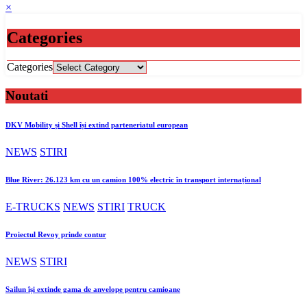
×
Categories
Categories
Noutati
DKV Mobility și Shell își extind parteneriatul european
NEWS
STIRI
Blue River: 26.123 km cu un camion 100% electric în transport internațional
E-TRUCKS
NEWS
STIRI
TRUCK
Proiectul Revoy prinde contur
NEWS
STIRI
Sailun își extinde gama de anvelope pentru camioane