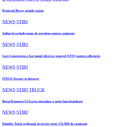
Proiectul Revoy prinde contur
NEWS
STIRI
Sailun își extinde gama de anvelope pentru camioane
NEWS
STIRI
Lars Ljungström a fost numit director general (CFO) pentru cellcentric
NEWS
STIRI
IVECO Strator se întoarce
NEWS
STIRI
TRUCK
BursaTransport/123cargo introduce o nouă funcționalitate
NEWS
STIRI
Daimler Truck recheamă în service peste 131.000 de camioane