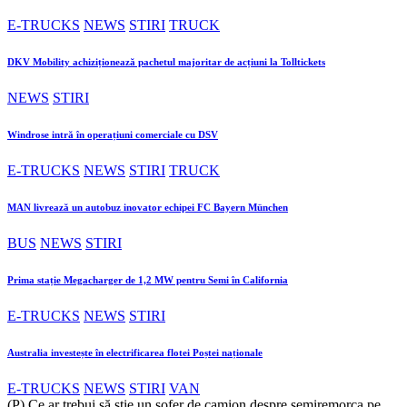
E-TRUCKS
NEWS
STIRI
TRUCK
DKV Mobility achiziționează pachetul majoritar de acțiuni la Tolltickets
NEWS
STIRI
Windrose intră în operațiuni comerciale cu DSV
E-TRUCKS
NEWS
STIRI
TRUCK
MAN livrează un autobuz inovator echipei FC Bayern München
BUS
NEWS
STIRI
Prima stație Megacharger de 1,2 MW pentru Semi în California
E-TRUCKS
NEWS
STIRI
Australia investește în electrificarea flotei Poștei naționale
E-TRUCKS
NEWS
STIRI
VAN
(P) Ce ar trebui să știe un șofer de camion despre semiremorca pe