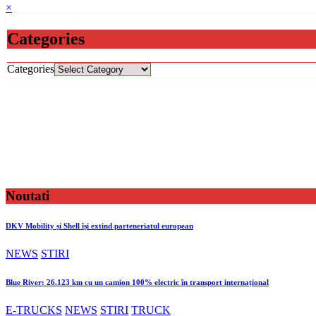
×
Categories
Categories
Noutati
DKV Mobility și Shell își extind parteneriatul european
NEWS
STIRI
Blue River: 26.123 km cu un camion 100% electric în transport internațional
E-TRUCKS
NEWS
STIRI
TRUCK