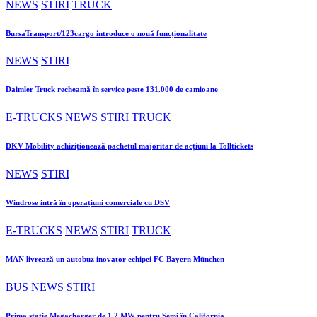
NEWS
STIRI
TRUCK
BursaTransport/123cargo introduce o nouă funcționalitate
NEWS
STIRI
Daimler Truck recheamă în service peste 131.000 de camioane
E-TRUCKS
NEWS
STIRI
TRUCK
DKV Mobility achiziționează pachetul majoritar de acțiuni la Tolltickets
NEWS
STIRI
Windrose intră în operațiuni comerciale cu DSV
E-TRUCKS
NEWS
STIRI
TRUCK
MAN livrează un autobuz inovator echipei FC Bayern München
BUS
NEWS
STIRI
Prima stație Megacharger de 1,2 MW pentru Semi în California