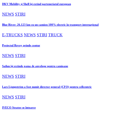
DKV Mobility și Shell își extind parteneriatul european
NEWS
STIRI
Blue River: 26.123 km cu un camion 100% electric în transport internațional
E-TRUCKS
NEWS
STIRI
TRUCK
Proiectul Revoy prinde contur
NEWS
STIRI
Sailun își extinde gama de anvelope pentru camioane
NEWS
STIRI
Lars Ljungström a fost numit director general (CFO) pentru cellcentric
NEWS
STIRI
IVECO Strator se întoarce