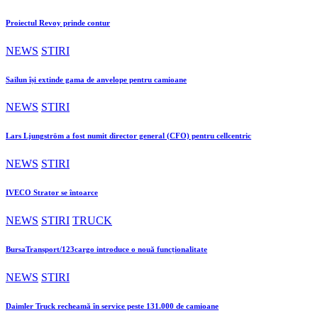
Proiectul Revoy prinde contur
NEWS
STIRI
Sailun își extinde gama de anvelope pentru camioane
NEWS
STIRI
Lars Ljungström a fost numit director general (CFO) pentru cellcentric
NEWS
STIRI
IVECO Strator se întoarce
NEWS
STIRI
TRUCK
BursaTransport/123cargo introduce o nouă funcționalitate
NEWS
STIRI
Daimler Truck recheamă în service peste 131.000 de camioane