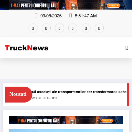
Skip
to
content
09/08/2026
8:51:48 AM
Două asociații ale transportatorilor cer transformarea schemei de compe
Noutati
NEWS
STIRI
TRUCK