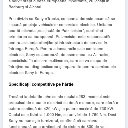
a servit drept o bază europeană importantă, cu locații în
Bedburg și Aichtal.
Prin divizia sa Sany eTrucks, compania dorește acum să se
impună pe piața vehiculelor comerciale electrice. Unitatea
poartă eticheta „susținută de Putzmeister”, subliniind
orientarea sa europeană. Putzmeister este responsabilă
pentru asistența clienților și infrastructura de service în
întreaga Europă. Pentru a lansa noile sale camioane
electrice, Sany colaborează, de asemenea, cu Alltrucks,
specialistul în ateliere multimarca, care se va ocupa de
întreținerea, diagnosticarea și reparațiile pentru camioanele
electrice Sany în Europa.
Specificații competitive pe hârtie
Trecând la detaliile tehnice ale noului e263: modelul este
propulsat de o punte electrică cu două motoare, care oferă o
putere continuă de 420 kW și o putere maximă de 730 kW.
Cuplul este listat la 1.000 Nm, cu un vârf de 1.760 Nm. Deși
Sany nu numește furnizorul, confirmă că camionul
funcționează pe o arhitectură de sistem de 800 de volți.