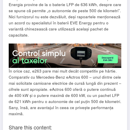
Energia provine de la o baterie LFP de 636 kWh, despre care
se spune că permite „o autonomie de peste 500 de kilometri”.
Nici furnizorul nu este dezvăluit, deși rapoartele menționează
un acord cu specialistul în baterii EVE Energy pentru o
variantă chinezească care utilizează același pachet de
capacitate.
În orice caz, e263 pare mai mult decât competitiv pe hârtie.
Comparativ cu Mercedes-Benz eActros 600 – unul dintre cele
mai solicitate camioane electrice de cursă lungă din prezent –
​​cifrele sunt apropiate. eActros 600 oferă o putere continuă
de 400 kW și o putere maximă de 600 kW, cu un pachet LFP
de 621 kWh pentru o autonomie de cel puțin 500 de kilometri.
Sany, însă, are avantajul în ceea ce privește performanța
maximă.
Share this content: