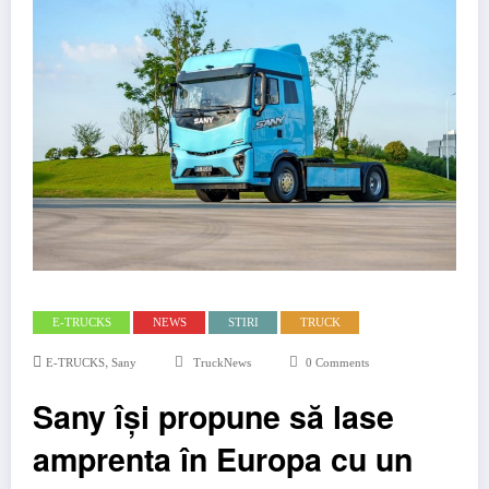
E-TRUCKS
NEWS
STIRI
TRUCK
,
E-TRUCKS
Sany
TruckNews
0 Comments
Sany își propune să lase
amprenta în Europa cu un