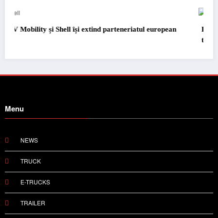
an
Blue River: 26.123 km cu un camion 100% electric în
transport internațional
Menu
NEWS
TRUCK
E-TRUCKS
TRAILER