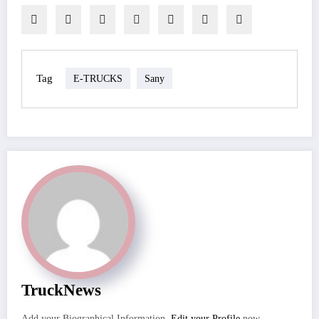
Tag
E-TRUCKS
Sany
TruckNews
Add your Biographical Information.
Edit your Profile
now.