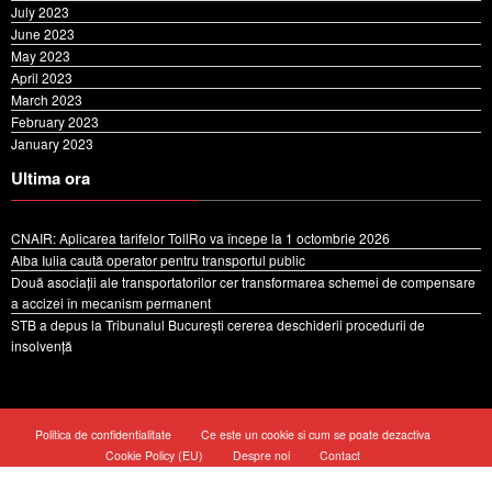
August 2023
July 2023
June 2023
May 2023
April 2023
March 2023
February 2023
January 2023
Ultima ora
CNAIR: Aplicarea tarifelor TollRo va începe la 1 octombrie 2026
Alba Iulia caută operator pentru transportul public
Două asociații ale transportatorilor cer transformarea schemei de compensare
a accizei în mecanism permanent
STB a depus la Tribunalul București cererea deschiderii procedurii de
insolvență
Politica de confidentialitate
Ce este un cookie si cum se poate dezactiva
Cookie Policy (EU)
Despre noi
Contact