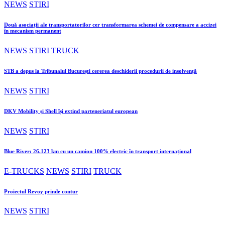
NEWS
STIRI
Două asociații ale transportatorilor cer transformarea schemei de compensare a accizei
în mecanism permanent
NEWS
STIRI
TRUCK
STB a depus la Tribunalul București cererea deschiderii procedurii de insolvență
NEWS
STIRI
DKV Mobility și Shell își extind parteneriatul european
NEWS
STIRI
Blue River: 26.123 km cu un camion 100% electric în transport internațional
E-TRUCKS
NEWS
STIRI
TRUCK
Proiectul Revoy prinde contur
NEWS
STIRI