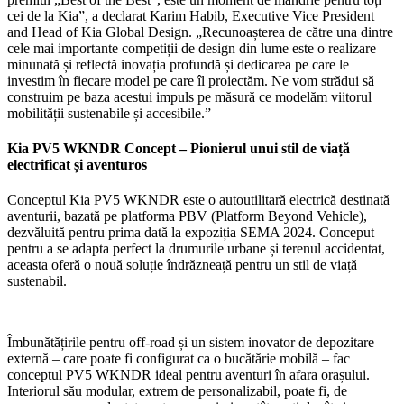
cei de la Kia”, a declarat Karim Habib, Executive Vice President
and Head of Kia Global Design. „Recunoașterea de către una dintre
cele mai importante competiții de design din lume este o realizare
minunată și reflectă inovația profundă și dedicarea pe care le
investim în fiecare model pe care îl proiectăm. Ne vom strădui să
construim pe baza acestui impuls pe măsură ce modelăm viitorul
mobilității sustenabile și accesibile.”
Kia PV5 WKNDR Concept – Pionierul unui stil de viață
electrificat și aventuros
Conceptul Kia PV5 WKNDR este o autoutilitară electrică destinată
aventurii, bazată pe platforma PBV (Platform Beyond Vehicle),
dezvăluită pentru prima dată la expoziția SEMA 2024. Conceput
pentru a se adapta perfect la drumurile urbane și terenul accidentat,
aceasta oferă o nouă soluție îndrăzneață pentru un stil de viață
sustenabil.
Îmbunătățirile pentru off-road și un sistem inovator de depozitare
externă – care poate fi configurat ca o bucătărie mobilă – fac
conceptul PV5 WKNDR ideal pentru aventuri în afara orașului.
Interiorul său modular, extrem de personalizabil, poate fi, de