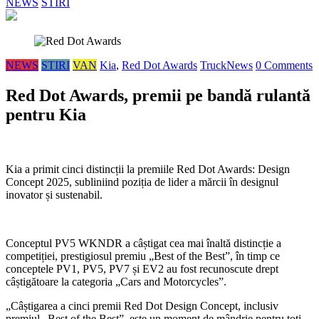
NEWS
STIRI
NEWS
STIRI
VAN
Kia
,
Red Dot Awards
TruckNews
0 Comments
Red Dot Awards, premii pe bandă rulantă
pentru Kia
Kia a primit cinci distincții la premiile Red Dot Awards: Design
Concept 2025, subliniind poziția de lider a mărcii în designul
inovator și sustenabil.
Conceptul PV5 WKNDR a câștigat cea mai înaltă distincție a
competiției, prestigiosul premiu „Best of the Best”, în timp ce
conceptele PV1, PV5, PV7 și EV2 au fost recunoscute drept
câștigătoare la categoria „Cars and Motorcycles”.
„Câștigarea a cinci premii Red Dot Design Concept, inclusiv
premiul „Best of the Best”, este un moment de mândrie pentru toți