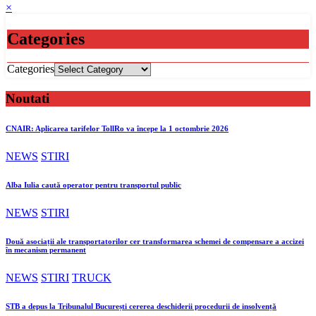
×
Categories
Categories
Noutati
CNAIR: Aplicarea tarifelor TollRo va începe la 1 octombrie 2026
NEWS
STIRI
Alba Iulia caută operator pentru transportul public
NEWS
STIRI
Două asociații ale transportatorilor cer transformarea schemei de compensare a accizei
în mecanism permanent
NEWS
STIRI
TRUCK
STB a depus la Tribunalul București cererea deschiderii procedurii de insolvență