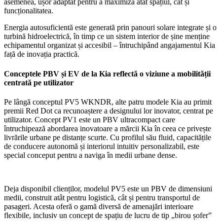
asemenea, ușor adaptat pentru a maximiza atât spațiul, cât și
funcționalitatea.
Energia autosuficientă este generată prin panouri solare integrate și o
turbină hidroelectrică, în timp ce un sistem interior de șine menține
echipamentul organizat și accesibil – întruchipând angajamentul Kia
față de inovația practică.
Conceptele PBV și EV de la Kia reflectă o viziune a mobilității
centrată pe utilizator
Pe lângă conceptul PV5 WKNDR, alte patru modele Kia au primit
premii Red Dot ca recunoaștere a designului lor inovator, centrat pe
utilizator. Concept PV1 este un PBV ultracompact care
întruchipează abordarea inovatoare a mărcii Kia în ceea ce privește
livrările urbane pe distanțe scurte. Cu profilul său fluid, capacitățile
de conducere autonomă și interiorul intuitiv personalizabil, este
special conceput pentru a naviga în medii urbane dense.
Deja disponibil clienților, modelul PV5 este un PBV de dimensiuni
medii, construit atât pentru logistică, cât și pentru transportul de
pasageri. Acesta oferă o gamă diversă de amenajări interioare
flexibile, inclusiv un concept de spațiu de lucru de tip „birou șofer”