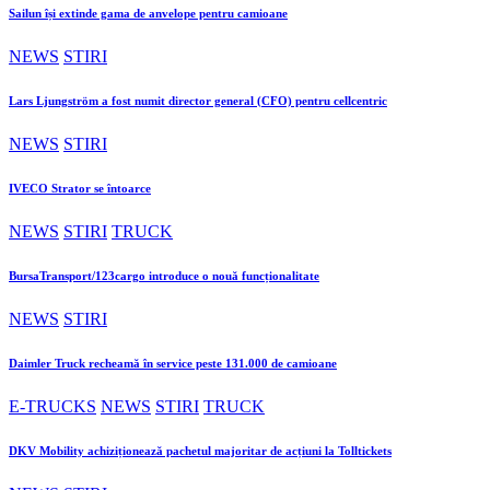
Sailun își extinde gama de anvelope pentru camioane
NEWS
STIRI
Lars Ljungström a fost numit director general (CFO) pentru cellcentric
NEWS
STIRI
IVECO Strator se întoarce
NEWS
STIRI
TRUCK
BursaTransport/123cargo introduce o nouă funcționalitate
NEWS
STIRI
Daimler Truck recheamă în service peste 131.000 de camioane
E-TRUCKS
NEWS
STIRI
TRUCK
DKV Mobility achiziționează pachetul majoritar de acțiuni la Tolltickets