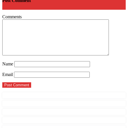
Post Comment
Comments
Name
Email