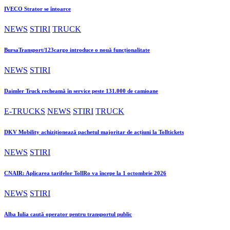
IVECO Strator se întoarce
NEWS
STIRI
TRUCK
BursaTransport/123cargo introduce o nouă funcționalitate
NEWS
STIRI
Daimler Truck recheamă în service peste 131.000 de camioane
E-TRUCKS
NEWS
STIRI
TRUCK
DKV Mobility achiziționează pachetul majoritar de acțiuni la Tolltickets
NEWS
STIRI
CNAIR: Aplicarea tarifelor TollRo va începe la 1 octombrie 2026
NEWS
STIRI
Alba Iulia caută operator pentru transportul public