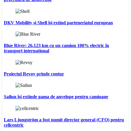
DKV Mobility și Shell își extind parteneriatul european
Blue River: 26.123 km cu un camion 100% electric în
transport internațional
Proiectul Revoy prinde contur
Sailun își extinde gama de anvelope pentru camioane
Lars Ljungström a fost numit director general (CFO) pentru
cellcentric