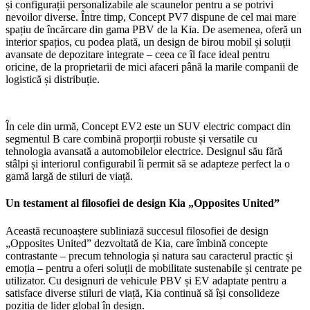
și configurații personalizabile ale scaunelor pentru a se potrivi
nevoilor diverse. Între timp, Concept PV7 dispune de cel mai mare
spațiu de încărcare din gama PBV de la Kia. De asemenea, oferă un
interior spațios, cu podea plată, un design de birou mobil și soluții
avansate de depozitare integrate – ceea ce îl face ideal pentru
oricine, de la proprietarii de mici afaceri până la marile companii de
logistică și distribuție.
În cele din urmă, Concept EV2 este un SUV electric compact din
segmentul B care combină proporții robuste și versatile cu
tehnologia avansată a automobilelor electrice. Designul său fără
stâlpi și interiorul configurabil îi permit să se adapteze perfect la o
gamă largă de stiluri de viață.
Un testament al filosofiei de design Kia „Opposites United”
Această recunoaștere subliniază succesul filosofiei de design
„Opposites United” dezvoltată de Kia, care îmbină concepte
contrastante – precum tehnologia și natura sau caracterul practic și
emoția – pentru a oferi soluții de mobilitate sustenabile și centrate pe
utilizator. Cu designuri de vehicule PBV și EV adaptate pentru a
satisface diverse stiluri de viață, Kia continuă să își consolideze
poziția de lider global în design.