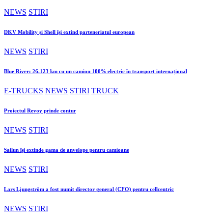
NEWS
STIRI
DKV Mobility și Shell își extind parteneriatul european
NEWS
STIRI
Blue River: 26.123 km cu un camion 100% electric în transport internațional
E-TRUCKS
NEWS
STIRI
TRUCK
Proiectul Revoy prinde contur
NEWS
STIRI
Sailun își extinde gama de anvelope pentru camioane
NEWS
STIRI
Lars Ljungström a fost numit director general (CFO) pentru cellcentric
NEWS
STIRI