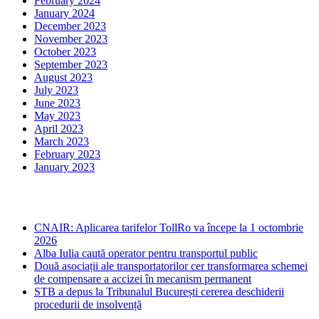
February 2024
January 2024
December 2023
November 2023
October 2023
September 2023
August 2023
July 2023
June 2023
May 2023
April 2023
March 2023
February 2023
January 2023
Ultima ora
CNAIR: Aplicarea tarifelor TollRo va începe la 1 octombrie
2026
Alba Iulia caută operator pentru transportul public
Două asociații ale transportatorilor cer transformarea schemei
de compensare a accizei în mecanism permanent
STB a depus la Tribunalul București cererea deschiderii
procedurii de insolvență