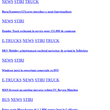
NEWS
STIRI
TRUCK
BursaTransport/123cargo introduce o nouă funcționalitate
NEWS
STIRI
Daimler Truck recheamă în service peste 131.000 de camioane
E-TRUCKS
NEWS
STIRI
TRUCK
DKV Mobility achiziționează pachetul majoritar de acțiuni la Tolltickets
NEWS
STIRI
Windrose intră în operațiuni comerciale cu DSV
E-TRUCKS
NEWS
STIRI
TRUCK
MAN livrează un autobuz inovator echipei FC Bayern München
BUS
NEWS
STIRI
Prima stație Megacharger de 1,2 MW pentru Semi în California