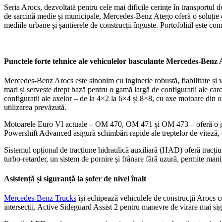
Seria Arocs, dezvoltată pentru cele mai dificile cerințe în transportul de 
de sarcină medie și municipale, Mercedes-Benz Atego oferă o soluție c
mediile urbane și șantierele de construcții înguste. Portofoliul este comp
Punctele forte tehnice ale vehiculelor basculante Mercedes-Benz 
Mercedes-Benz Arocs este sinonim cu inginerie robustă, fiabilitate și ver
mari și servește drept bază pentru o gamă largă de configurații ale caros
configurații ale axelor – de la 4×2 la 6×4 și 8×8, cu axe motoare din o
utilizarea prevăzută.
Motoarele Euro VI actuale – OM 470, OM 471 și OM 473 – oferă o gam
Powershift Advanced asigură schimbări rapide ale treptelor de viteză, o l
Sistemul opțional de tracțiune hidraulică auxiliară (HAD) oferă tracțiu
turbo-retarder, un sistem de pornire și frânare fără uzură, permite mani
Asistență și siguranță la șofer de nivel înalt
Mercedes-Benz Trucks
își echipează vehiculele de construcții Arocs cu
intersecții, Active Sideguard Assist 2 pentru manevre de virare mai sigu