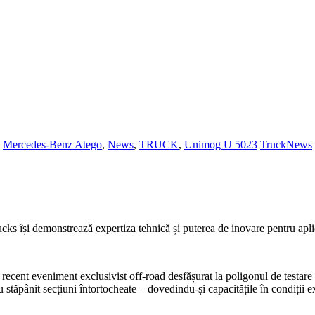
,
Mercedes-Benz Atego
,
News
,
TRUCK
,
Unimog U 5023
TruckNews
 își demonstrează expertiza tehnică și puterea de inovare pentru aplicați
 recent eveniment exclusivist off-road desfășurat la poligonul de testa
 au stăpânit secțiuni întortocheate – dovedindu-și capacitățile în condiț