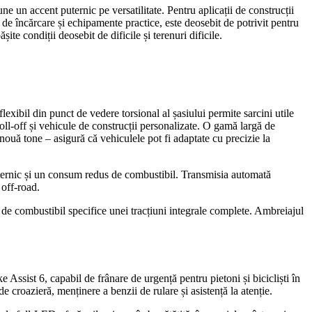
pune un accent puternic pe versatilitate. Pentru aplicații de construcții
e încărcare și echipamente practice, este deosebit de potrivit pentru
te condiții deosebit de dificile și terenuri dificile.
lexibil din punct de vedere torsional al șasiului permite sarcini utile
roll-off și vehicule de construcții personalizate. O gamă largă de
ouă tone – asigură că vehiculele pot fi adaptate cu precizie la
rnic și un consum redus de combustibil. Transmisia automată
 off-road.
l de combustibil specifice unei tracțiuni integrale complete. Ambreiajul
Assist 6, capabil de frânare de urgență pentru pietoni și bicicliști în
 croazieră, menținere a benzii de rulare și asistență la atenție.