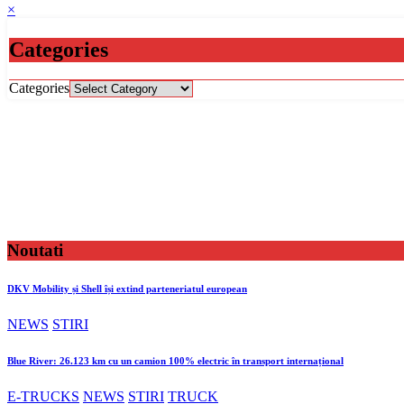
×
Categories
Categories
Noutati
DKV Mobility și Shell își extind parteneriatul european
NEWS
STIRI
Blue River: 26.123 km cu un camion 100% electric în transport internațional
E-TRUCKS
NEWS
STIRI
TRUCK