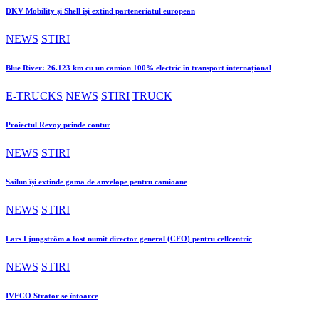
DKV Mobility și Shell își extind parteneriatul european
NEWS
STIRI
Blue River: 26.123 km cu un camion 100% electric în transport internațional
E-TRUCKS
NEWS
STIRI
TRUCK
Proiectul Revoy prinde contur
NEWS
STIRI
Sailun își extinde gama de anvelope pentru camioane
NEWS
STIRI
Lars Ljungström a fost numit director general (CFO) pentru cellcentric
NEWS
STIRI
IVECO Strator se întoarce