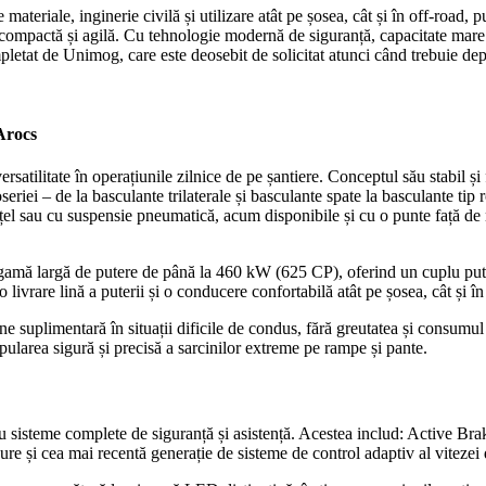
materiale, inginerie civilă și utilizare atât pe șosea, cât și în off-road, 
ompactă și agilă. Cu tehnologie modernă de siguranță, capacitate mare d
letat de Unimog, care este deosebit de solicitat atunci când trebuie depăși
Arocs
satilitate în operațiunile zilnice de pe șantiere. Conceptul său stabil și f
eriei – de la basculante trilaterale și basculante spate la basculante tip 
țel sau cu suspensie pneumatică, acum disponibile și cu o punte față de n
ă largă de putere de până la 460 kW (625 CP), oferind un cuplu pute
ivrare lină a puterii și o conducere confortabilă atât pe șosea, cât și în
ne suplimentară în situații dificile de condus, fără greutatea și consumu
pularea sigură și precisă a sarcinilor extreme pe rampe și pante.
 sisteme complete de siguranță și asistență. Acestea includ: Active Brake 
re și cea mai recentă generație de sisteme de control adaptiv al vitezei de