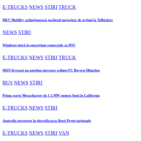
E-TRUCKS
NEWS
STIRI
TRUCK
DKV Mobility achiziționează pachetul majoritar de acțiuni la Tolltickets
NEWS
STIRI
Windrose intră în operațiuni comerciale cu DSV
E-TRUCKS
NEWS
STIRI
TRUCK
MAN livrează un autobuz inovator echipei FC Bayern München
BUS
NEWS
STIRI
Prima stație Megacharger de 1,2 MW pentru Semi în California
E-TRUCKS
NEWS
STIRI
Australia investește în electrificarea flotei Poștei naționale
E-TRUCKS
NEWS
STIRI
VAN