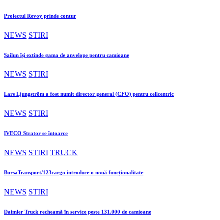
Proiectul Revoy prinde contur
NEWS
STIRI
Sailun își extinde gama de anvelope pentru camioane
NEWS
STIRI
Lars Ljungström a fost numit director general (CFO) pentru cellcentric
NEWS
STIRI
IVECO Strator se întoarce
NEWS
STIRI
TRUCK
BursaTransport/123cargo introduce o nouă funcționalitate
NEWS
STIRI
Daimler Truck recheamă în service peste 131.000 de camioane