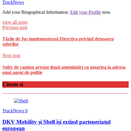
TruckNews
Add your Biographical Information.
Edit your Profile
now.
view all posts
Previous post
Țările de Jos implementează Directiva privind detașarea
șoferilor
Next post
Șofer de camion arestat după amenințări cu moartea la adresa
unui agent de politie
Citeste si
TruckNews
0
DKV Mobility și Shell își extind parteneriatul
european