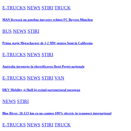
E-TRUCKS
NEWS
STIRI
TRUCK
MAN livrează un autobuz inovator echipei FC Bayern München
BUS
NEWS
STIRI
Prima stație Megacharger de 1,2 MW pentru Semi în California
E-TRUCKS
NEWS
STIRI
Australia investește în electrificarea flotei Poștei naționale
E-TRUCKS
NEWS
STIRI
VAN
DKV Mobility și Shell își extind parteneriatul european
NEWS
STIRI
Blue River: 26.123 km cu un camion 100% electric în transport internațional
E-TRUCKS
NEWS
STIRI
TRUCK