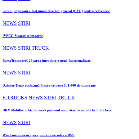
Lars Ljungström a fost numit director general (CFO) pentru cellcentric
NEWS
STIRI
IVECO Strator se întoarce
NEWS
STIRI
TRUCK
BursaTransport/123cargo introduce o nouă funcționalitate
NEWS
STIRI
Daimler Truck recheamă în service peste 131.000 de camioane
E-TRUCKS
NEWS
STIRI
TRUCK
DKV Mobility achiziționează pachetul majoritar de acțiuni la Tolltickets
NEWS
STIRI
Windrose intră în operațiuni comerciale cu DSV