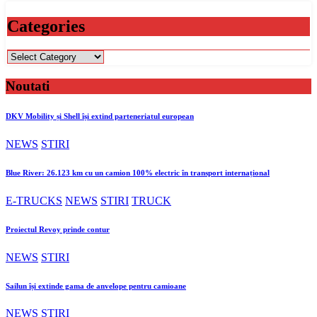
Categories
Categories
Noutati
DKV Mobility și Shell își extind parteneriatul european
NEWS
STIRI
Blue River: 26.123 km cu un camion 100% electric în transport internațional
E-TRUCKS
NEWS
STIRI
TRUCK
Proiectul Revoy prinde contur
NEWS
STIRI
Sailun își extinde gama de anvelope pentru camioane
NEWS
STIRI