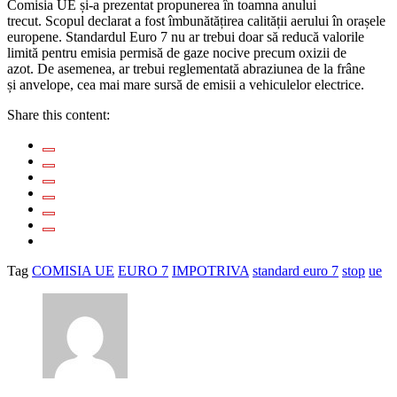
Comisia UE și-a prezentat propunerea în toamna anului
trecut. Scopul declarat a fost îmbunătățirea calității aerului în orașele
europene. Standardul Euro 7 nu ar trebui doar să reducă valorile
limită pentru emisia permisă de gaze nocive precum oxizii de
azot. De asemenea, ar trebui reglementată abraziunea de la frâne
și anvelope, cea mai mare sursă de emisii a vehiculelor electrice.
Share this content:
Tag
COMISIA UE
EURO 7
IMPOTRIVA
standard euro 7
stop
ue