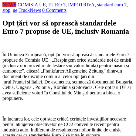
NEWS
COMISIA UE
,
EURO 7
,
IMPOTRIVA
,
standard euro 7
,
stop
,
ue
TruckNews
0 Comments
Opt țări vor să oprească standardele
Euro 7 propuse de UE, inclusiv Romania
În Uniunea Europeană, opt țări vor să oprească standardele Euro 7
propuse de Comisia UE . „Respingem orice standarde noi de emisii
(inclusiv noi proceduri de testare sau valori limită) pentru mașini și
camionete”, citează „Frankfurter Allgemeine Zeitung” dintr-un
document de discuție comun al celor opt țări din
jurul Franței și Italiei. De asemenea, semnează documentul Bulgaria,
Cehia, Ungaria , Polonia , România și Slovacia. Cele opt țări UE ar
avea suficiente voturi în Consiliul de Miniștri pentru a bloca o
propunere.
În lucrarea lor, cele opt state critică cerințele investițiilor necesare
pentru atingerea obiectivelor de CO2 convenite recent pentru
industria auto. Indiferent de respingerea noilor limite de emisie,
aceștia cer ca standardele Euro 7 să intre în vigoare