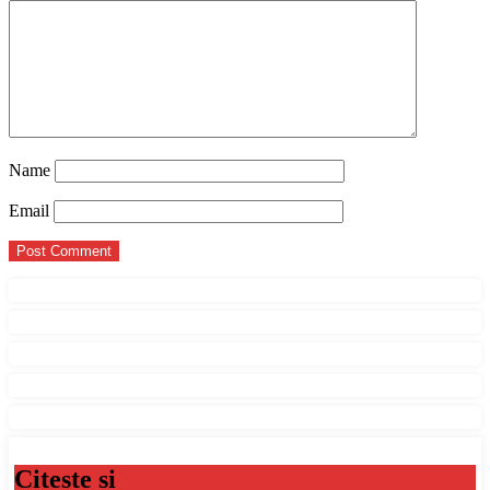
Name
Email
Citeste si