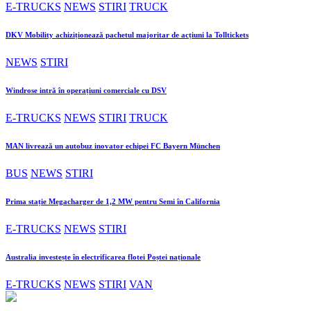
E-TRUCKS
NEWS
STIRI
TRUCK
DKV Mobility achiziționează pachetul majoritar de acțiuni la Tolltickets
NEWS
STIRI
Windrose intră în operațiuni comerciale cu DSV
E-TRUCKS
NEWS
STIRI
TRUCK
MAN livrează un autobuz inovator echipei FC Bayern München
BUS
NEWS
STIRI
Prima stație Megacharger de 1,2 MW pentru Semi în California
E-TRUCKS
NEWS
STIRI
Australia investește în electrificarea flotei Poștei naționale
E-TRUCKS
NEWS
STIRI
VAN