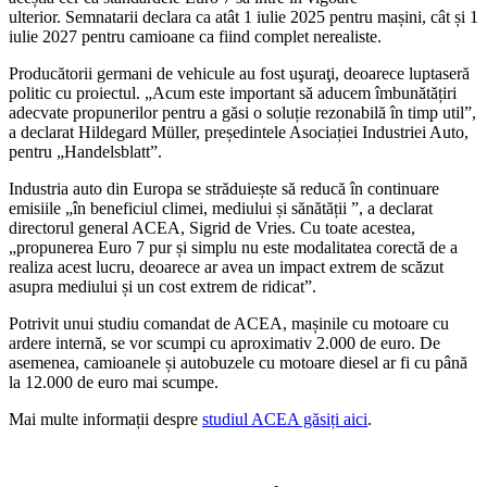
ulterior. Semnatarii declara ca atât 1 iulie 2025 pentru mașini, cât și 1
iulie 2027 pentru camioane ca fiind complet nerealiste.
Producătorii germani de vehicule au fost uşuraţi, deoarece luptaseră
politic cu proiectul. „Acum este important să aducem îmbunătățiri
adecvate propunerilor pentru a găsi o soluție rezonabilă în timp util”,
a declarat Hildegard Müller, președintele Asociației Industriei Auto,
pentru „Handelsblatt”.
Industria auto din Europa se străduiește să reducă în continuare
emisiile „în beneficiul climei, mediului și sănătății ”, a declarat
directorul general ACEA, Sigrid de Vries. Cu toate acestea,
„propunerea Euro 7 pur și simplu nu este modalitatea corectă de a
realiza acest lucru, deoarece ar avea un impact extrem de scăzut
asupra mediului și un cost extrem de ridicat”.
Potrivit unui studiu comandat de ACEA, mașinile cu motoare cu
ardere internă, se vor scumpi cu aproximativ 2.000 de euro. De
asemenea, camioanele și autobuzele cu motoare diesel ar fi cu până
la 12.000 de euro mai scumpe.
Mai multe informații despre
studiul ACEA găsiți aici
.