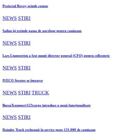
Proiectul Revoy prinde contur
NEWS
STIRI
Sailun își extinde gama de anvelope pentru camioane
NEWS
STIRI
Lars Ljungström a fost numit director general (CFO) pentru cellcentric
NEWS
STIRI
IVECO Strator se întoarce
NEWS
STIRI
TRUCK
BursaTransport/123cargo introduce o nouă funcționalitate
NEWS
STIRI
Daimler Truck recheamă în service peste 131.000 de camioane