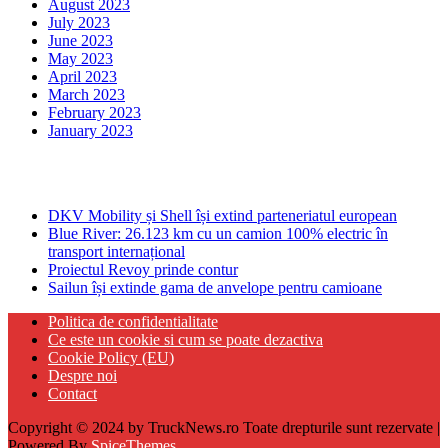
August 2023
July 2023
June 2023
May 2023
April 2023
March 2023
February 2023
January 2023
Ultima ora
DKV Mobility și Shell își extind parteneriatul european
Blue River: 26.123 km cu un camion 100% electric în
transport internațional
Proiectul Revoy prinde contur
Sailun își extinde gama de anvelope pentru camioane
Politica de confidentialitate
Ce este un cookie si cum se poate dezactiva
Cookie Policy (EU)
Despre noi
Contact
Copyright © 2024 by TruckNews.ro Toate drepturile sunt rezervate |
Powered By
SpiceThemes