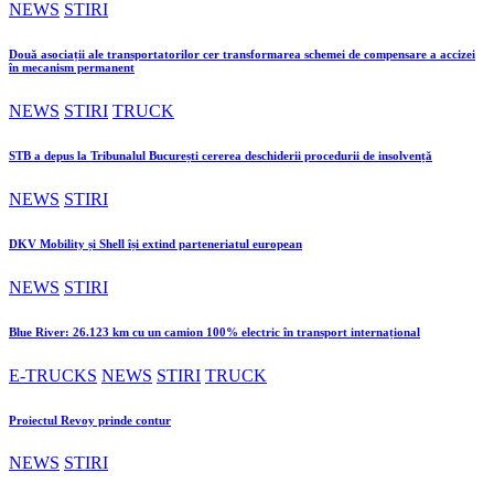
NEWS
STIRI
Două asociații ale transportatorilor cer transformarea schemei de compensare a accizei
în mecanism permanent
NEWS
STIRI
TRUCK
STB a depus la Tribunalul București cererea deschiderii procedurii de insolvență
NEWS
STIRI
DKV Mobility și Shell își extind parteneriatul european
NEWS
STIRI
Blue River: 26.123 km cu un camion 100% electric în transport internațional
E-TRUCKS
NEWS
STIRI
TRUCK
Proiectul Revoy prinde contur
NEWS
STIRI