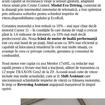
acum capabil să recunoască viraje și sensuri giratorii, adaptând
viteza setată prin Cruise Control.
Modul
Eco Driving,
controlat de
la distanţă prin intermediul sistemului de telematică, a fost optimizat
prin utilizarea softurilor pentru schimbul treptelor de
viteze,disponibilitatea cuplului şi EcoRoll.
Greutatea motorului a fost redusă cu 10% – mai ușor chiar decât
motorul Cursor 11 – în condiţiile în care durata de viaţă a crescut
până la 1,6 milioane de kilometri, cu 33% mai mult decât
predecesorul său. Noua
frână de motor de înaltă performanță
este cea mai bună de pe piață, fiind acum cu 30% mai eficientă și
capabilă să înlocuiască retarderul în cele mai multe situații, cu
avantaje în ceea ce priveşte costurile, greutatea și consumul de
combustibil.
Noul motor este cuplat cu axa Meritor 17xHE, cu reducție mai
rapidă pentru o livrare mai lină a tracțiunii, alături de transmisia cu
12 trepte TRAXON Gen2 de la ZF. Această nouă cutie de viteze
include mai multe actualizări, cum ar fi:
Shift Assistant
care
sincronizează schimbările treptelor de viteză cu frânarea motorului,
în timp ce
Reversing Assistant
angajează marșarierul în timpul
opririi.