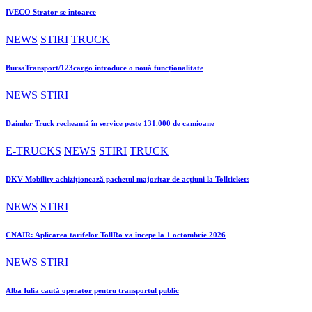
IVECO Strator se întoarce
NEWS
STIRI
TRUCK
BursaTransport/123cargo introduce o nouă funcționalitate
NEWS
STIRI
Daimler Truck recheamă în service peste 131.000 de camioane
E-TRUCKS
NEWS
STIRI
TRUCK
DKV Mobility achiziționează pachetul majoritar de acțiuni la Tolltickets
NEWS
STIRI
CNAIR: Aplicarea tarifelor TollRo va începe la 1 octombrie 2026
NEWS
STIRI
Alba Iulia caută operator pentru transportul public