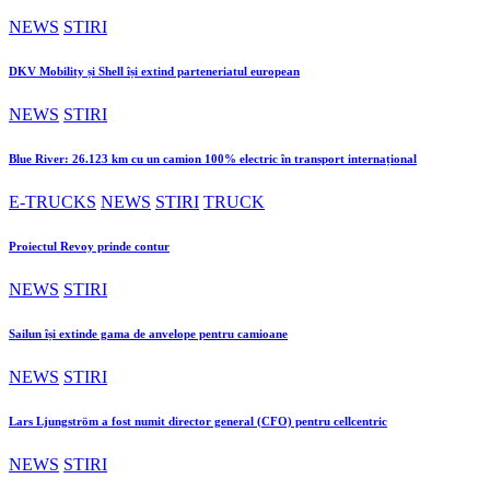
NEWS
STIRI
DKV Mobility și Shell își extind parteneriatul european
NEWS
STIRI
Blue River: 26.123 km cu un camion 100% electric în transport internațional
E-TRUCKS
NEWS
STIRI
TRUCK
Proiectul Revoy prinde contur
NEWS
STIRI
Sailun își extinde gama de anvelope pentru camioane
NEWS
STIRI
Lars Ljungström a fost numit director general (CFO) pentru cellcentric
NEWS
STIRI