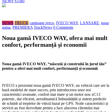
NEWS
STIRI
NEWS
TRUCK
camioane iveco
,
IVECO WAY
,
LANSARE
,
noua
gama
,
PREMIERA
TruckNews
0 Comments
Noua gamă IVECO WAY, ofera mai mult
confort, performanță și economii
Noua gamă IVECO WAY, “născută și construită în jurul tău”
pentru a oferi mai mult confort, performanță și economii
.
IVECO a prezentat noua gamă IVECO WAY, un vehicul care are la
bază modelul de mare succes, prin introducerea unor noi
caracteristici avansate, confort mai mare și un motor nou xC13
puternic, dar eficient, aerodinamică îmbunătățită și sistem predictiv
de schimb al treptelor de viteză bazat pe GPS. Noile caracteristici și
servicii au fost dezvoltate pentru a face afacerea clientului mai