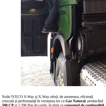
Noile IVECO S-Way și X-Way oferă, de asemenea, eficiență
crescută şi performanţă în versiunea lor cu
Gaz Natural
, producând
500 CP
și 2.200 Nm de cuplu, în timp ce
consumul de combustibil