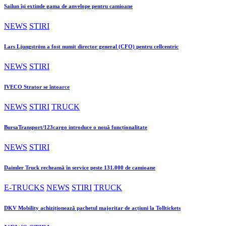
Sailun își extinde gama de anvelope pentru camioane
NEWS
STIRI
Lars Ljungström a fost numit director general (CFO) pentru cellcentric
NEWS
STIRI
IVECO Strator se întoarce
NEWS
STIRI
TRUCK
BursaTransport/123cargo introduce o nouă funcționalitate
NEWS
STIRI
Daimler Truck recheamă în service peste 131.000 de camioane
E-TRUCKS
NEWS
STIRI
TRUCK
DKV Mobility achiziționează pachetul majoritar de acțiuni la Tolltickets