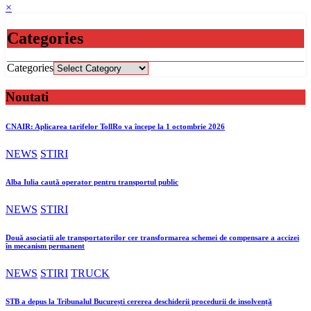
×
Categories
Categories
Noutati
CNAIR: Aplicarea tarifelor TollRo va începe la 1 octombrie 2026
NEWS
STIRI
Alba Iulia caută operator pentru transportul public
NEWS
STIRI
Două asociații ale transportatorilor cer transformarea schemei de compensare a accizei
în mecanism permanent
NEWS
STIRI
TRUCK
STB a depus la Tribunalul București cererea deschiderii procedurii de insolvență