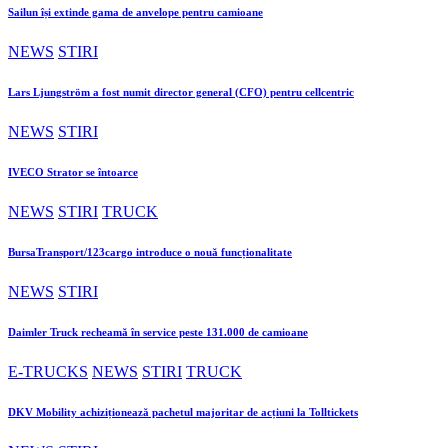
Sailun își extinde gama de anvelope pentru camioane
NEWS
STIRI
Lars Ljungström a fost numit director general (CFO) pentru cellcentric
NEWS
STIRI
IVECO Strator se întoarce
NEWS
STIRI
TRUCK
BursaTransport/123cargo introduce o nouă funcționalitate
NEWS
STIRI
Daimler Truck recheamă în service peste 131.000 de camioane
E-TRUCKS
NEWS
STIRI
TRUCK
DKV Mobility achiziționează pachetul majoritar de acțiuni la Tolltickets