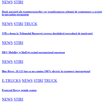
NEWS
STIRI
Două asociații ale transportatorilor cer transformarea schemei de compensare a accizei
în mecanism permanent
NEWS
STIRI
TRUCK
STB a depus la Tribunalul București cererea deschiderii procedurii de insolvență
NEWS
STIRI
DKV Mobility și Shell își extind parteneriatul european
NEWS
STIRI
Blue River: 26.123 km cu un camion 100% electric în transport internațional
E-TRUCKS
NEWS
STIRI
TRUCK
Proiectul Revoy prinde contur
NEWS
STIRI