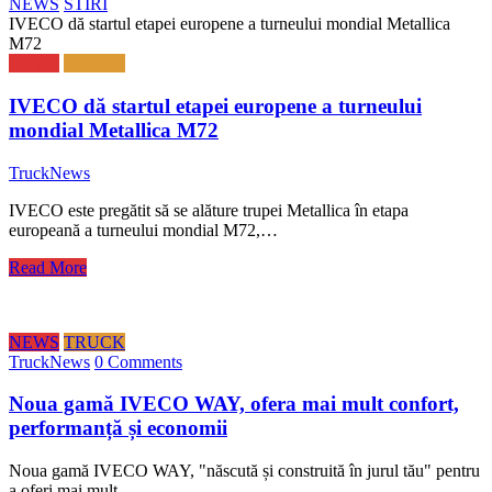
NEWS
STIRI
IVECO dă startul etapei europene a turneului mondial Metallica
M72
NEWS
TRUCK
IVECO dă startul etapei europene a turneului
mondial Metallica M72
TruckNews
IVECO este pregătit să se alăture trupei Metallica în etapa
europeană a turneului mondial M72,…
Read More
NEWS
TRUCK
TruckNews
0 Comments
Noua gamă IVECO WAY, ofera mai mult confort,
performanță și economii
Noua gamă IVECO WAY, "născută și construită în jurul tău" pentru
a oferi mai mult…