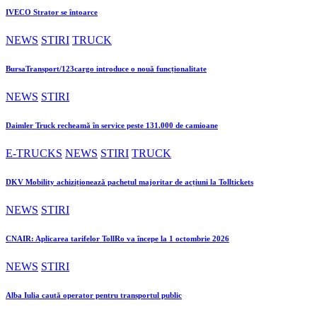
IVECO Strator se întoarce
NEWS
STIRI
TRUCK
BursaTransport/123cargo introduce o nouă funcționalitate
NEWS
STIRI
Daimler Truck recheamă în service peste 131.000 de camioane
E-TRUCKS
NEWS
STIRI
TRUCK
DKV Mobility achiziționează pachetul majoritar de acțiuni la Tolltickets
NEWS
STIRI
CNAIR: Aplicarea tarifelor TollRo va începe la 1 octombrie 2026
NEWS
STIRI
Alba Iulia caută operator pentru transportul public