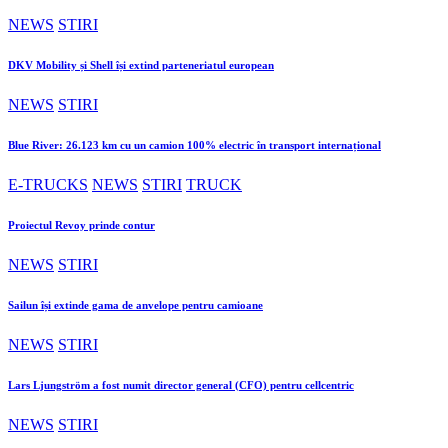
NEWS
STIRI
DKV Mobility și Shell își extind parteneriatul european
NEWS
STIRI
Blue River: 26.123 km cu un camion 100% electric în transport internațional
E-TRUCKS
NEWS
STIRI
TRUCK
Proiectul Revoy prinde contur
NEWS
STIRI
Sailun își extinde gama de anvelope pentru camioane
NEWS
STIRI
Lars Ljungström a fost numit director general (CFO) pentru cellcentric
NEWS
STIRI