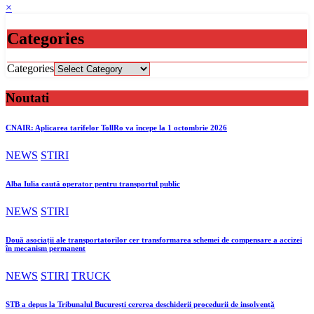
×
Categories
Categories
Noutati
CNAIR: Aplicarea tarifelor TollRo va începe la 1 octombrie 2026
NEWS
STIRI
Alba Iulia caută operator pentru transportul public
NEWS
STIRI
Două asociații ale transportatorilor cer transformarea schemei de compensare a accizei
în mecanism permanent
NEWS
STIRI
TRUCK
STB a depus la Tribunalul București cererea deschiderii procedurii de insolvență