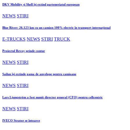
DKV Mobility și Shell își extind parteneriatul european
NEWS
STIRI
Blue River: 26.123 km cu un camion 100% electric în transport internațional
E-TRUCKS
NEWS
STIRI
TRUCK
Proiectul Revoy prinde contur
NEWS
STIRI
Sailun își extinde gama de anvelope pentru camioane
NEWS
STIRI
Lars Ljungström a fost numit director general (CFO) pentru cellcentric
NEWS
STIRI
IVECO Strator se întoarce