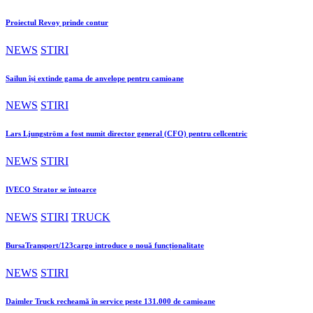
Proiectul Revoy prinde contur
NEWS
STIRI
Sailun își extinde gama de anvelope pentru camioane
NEWS
STIRI
Lars Ljungström a fost numit director general (CFO) pentru cellcentric
NEWS
STIRI
IVECO Strator se întoarce
NEWS
STIRI
TRUCK
BursaTransport/123cargo introduce o nouă funcționalitate
NEWS
STIRI
Daimler Truck recheamă în service peste 131.000 de camioane