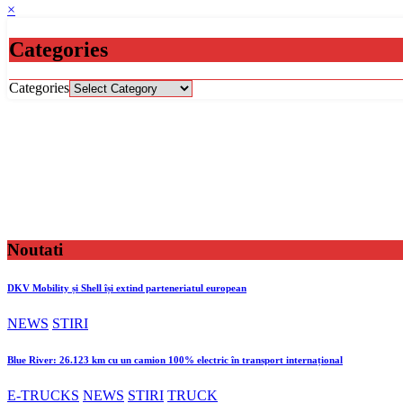
×
Categories
Categories
Noutati
DKV Mobility și Shell își extind parteneriatul european
NEWS
STIRI
Blue River: 26.123 km cu un camion 100% electric în transport internațional
E-TRUCKS
NEWS
STIRI
TRUCK