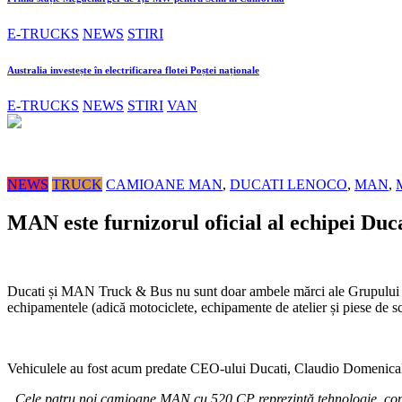
E-TRUCKS
NEWS
STIRI
Australia investește în electrificarea flotei Poștei naționale
E-TRUCKS
NEWS
STIRI
VAN
NEWS
TRUCK
CAMIOANE MAN
,
DUCATI LENOCO
,
MAN
,
MAN este furnizorul oficial al echipei Duc
Ducati și MAN Truck & Bus nu sunt doar ambele mărci ale Grupului 
echipamentele (adică motociclete, echipamente de atelier și piese de 
Vehiculele au fost acum predate CEO-ului Ducati, Claudio Domenical
„Cele patru noi camioane MAN cu 520 CP reprezintă tehnologie, confor