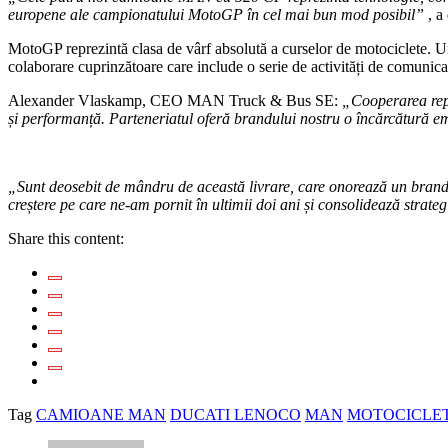
europene ale campionatului MotoGP în cel mai bun mod posibil”
, a
MotoGP reprezintă clasa de vârf absolută a curselor de motociclete.
Un
colaborare cuprinzătoare care include o serie de activități de comunic
Alexander Vlaskamp, ​​CEO MAN Truck & Bus SE:
„Cooperarea rep
și performanță. Parteneriatul oferă brandului nostru o încărcătură e
„Sunt deosebit de mândru de această livrare, care onorează un brand 
creștere pe care ne-am pornit în ultimii doi ani și consolidează stra
Share this content:
Tag
CAMIOANE MAN
DUCATI LENOCO
MAN
MOTOCICLET