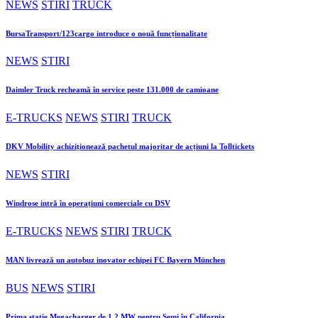
NEWS
STIRI
TRUCK
BursaTransport/123cargo introduce o nouă funcționalitate
NEWS
STIRI
Daimler Truck recheamă în service peste 131.000 de camioane
E-TRUCKS
NEWS
STIRI
TRUCK
DKV Mobility achiziționează pachetul majoritar de acțiuni la Tolltickets
NEWS
STIRI
Windrose intră în operațiuni comerciale cu DSV
E-TRUCKS
NEWS
STIRI
TRUCK
MAN livrează un autobuz inovator echipei FC Bayern München
BUS
NEWS
STIRI
Prima stație Megacharger de 1,2 MW pentru Semi în California