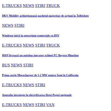
E-TRUCKS
NEWS
STIRI
TRUCK
DKV Mobility achiziționează pachetul majoritar de acțiuni la Tolltickets
NEWS
STIRI
Windrose intră în operațiuni comerciale cu DSV
E-TRUCKS
NEWS
STIRI
TRUCK
MAN livrează un autobuz inovator echipei FC Bayern München
BUS
NEWS
STIRI
Prima stație Megacharger de 1,2 MW pentru Semi în California
E-TRUCKS
NEWS
STIRI
Australia investește în electrificarea flotei Poștei naționale
E-TRUCKS
NEWS
STIRI
VAN