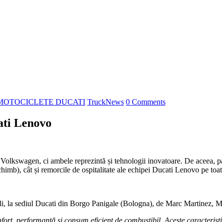
MOTOCICLETE DUCATI
TruckNews
0 Comments
ati Lenovo
Volkswagen, ci ambele reprezintă și tehnologii inovatoare. De aceea
schimb), cât și remorcile de ospitalitate ale echipei Ducati Lenovo pe 
i, la sediul Ducati din Borgo Panigale (Bologna), de Marc Martinez,
t, performanță și consum eficient de combustibil. Aceste caracteristi