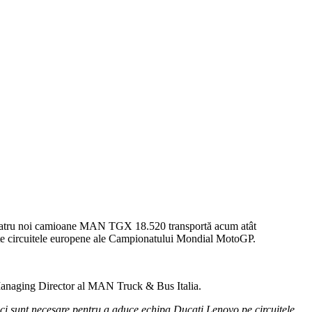
, patru noi camioane MAN TGX 18.520 transportă acum atât
toate circuitele europene ale Campionatului Mondial MotoGP.
 Managing Director al MAN Truck & Bus Italia.
ci sunt necesare pentru a aduce echipa Ducati Lenovo pe circuitele