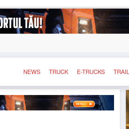
schemei de compensare a accizei în mecanism permanent
NEWS
TRUCK
E-TRUCKS
TRAI