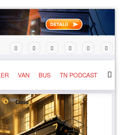
STB a depus la Tribunalul București cererea deschiderii pro
LER
VAN
BUS
TN PODCAST
NEWS
STIRI