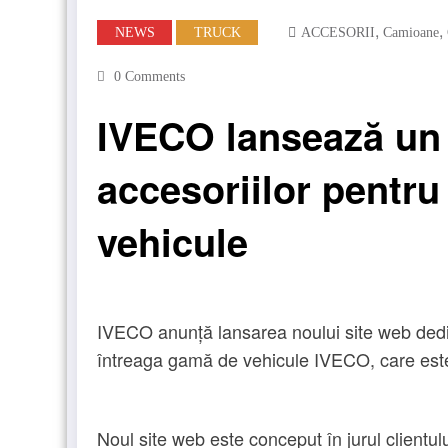
,
,
NEWS
TRUCK
ACCESORII
Camioane
0 Comments
IVECO lansează un 
accesoriilor pentr
vehicule
IVECO anunță lansarea noului site web dedic
întreaga gamă de vehicule IVECO, care est
Noul site web este conceput în jurul clientului