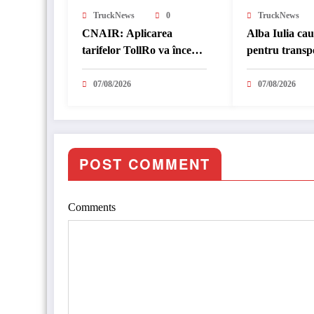
TruckNews
0
TruckNews
CNAIR: Aplicarea
Alba Iulia ca
tarifelor TollRo va începe
pentru transp
la 1 octombrie 2026
07/08/2026
07/08/2026
POST COMMENT
Comments