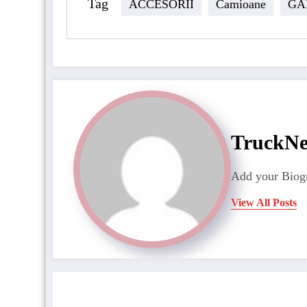
Tag
ACCESORII
Camioane
GA
TruckN
Add your Biogr
View All Posts