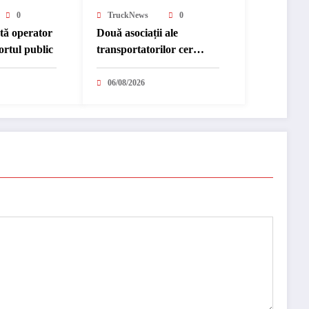
0
TruckNews
0
ută operator
Două asociații ale
ortul public
transportatorilor cer
transformarea schemei de
compensare a accizei în
06/08/2026
mecanism permanent