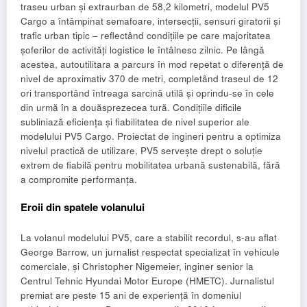
traseu urban și extraurban de 58,2 kilometri, modelul PV5
Cargo a întâmpinat semafoare, intersecții, sensuri giratorii și
trafic urban tipic – reflectând condițiile pe care majoritatea
șoferilor de activități logistice le întâlnesc zilnic. Pe lângă
acestea, autoutilitara a parcurs în mod repetat o diferență de
nivel de aproximativ 370 de metri, completând traseul de 12
ori transportând întreaga sarcină utilă și oprindu-se în cele
din urmă în a douăsprezecea tură. Condițiile dificile
subliniază eficiența și fiabilitatea de nivel superior ale
modelului PV5 Cargo. Proiectat de ingineri pentru a optimiza
nivelul practică de utilizare, PV5 servește drept o soluție
extrem de fiabilă pentru mobilitatea urbană sustenabilă, fără
a compromite performanța.
Eroii din spatele volanului
La volanul modelului PV5, care a stabilit recordul, s-au aflat
George Barrow, un jurnalist respectat specializat în vehicule
comerciale, și Christopher Nigemeier, inginer senior la
Centrul Tehnic Hyundai Motor Europe (HMETC). Jurnalistul
premiat are peste 15 ani de experiență în domeniul