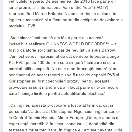
vehiculelor ușoare. De asemenea, din 2016 face parte din
juriul premiului „International Van of the Year” (IVOTY),
reprezentând Marea Britanie. Nigemeier deține diplome în
inginerie mecanică și a făcut parte din echipa de dezvoltare a
modelului PV5.
„Sunt sincer încântat că am făcut parte din această
incredibilă realizare GUINNESS WORLD RECORDS™ – a
fost o călătorie solicitantă, dar de neuitat”, a spus Barrow.
„Am fost serios impresionat de cât de departe poate ajunge
Kia PV5: peste 430 de mile cu o singură încărcare și cu o
sarcină utilă completă. Nu este o performanță ușoară și am
sentimentul că acest record nu va fi ușor de depășit! PV5 și
Christopher au fost coechipieri grozavi pentru această
provocare și sunt mândru că am făcut parte dintr-un record
care împinge limitele pentru autoutilitarele electrice.”
„Ca inginer, această provocare a fost atât tehnică, cât și
personală”, a declarat Christopher Nigemeier, inginer senior
la Centrul Tehnic Hyundai Motor Europe. „George a adus o
experiență incredibilă în timpul condusului, dobândită din
testarea altor autoutilitare, în timp ce eu am avut avantajul de