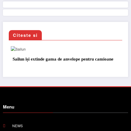
Citeste si
ailun își extinde gama de anvelope pentru camioane
Lars Lj
pentru 
Menu
NEWS