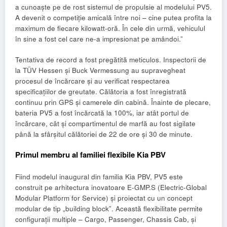
a cunoaște pe de rost sistemul de propulsie al modelului PV5.
A devenit o competiție amicală între noi – cine putea profita la
maximum de fiecare kilowatt-oră. În cele din urmă, vehiculul
în sine a fost cel care ne-a impresionat pe amândoi.”
Tentativa de record a fost pregătită meticulos. Inspectorii de
la TÜV Hessen și Buck Vermessung au supravegheat
procesul de încărcare și au verificat respectarea
specificațiilor de greutate. Călătoria a fost înregistrată
continuu prin GPS și camerele din cabină. Înainte de plecare,
bateria PV5 a fost încărcată la 100%, iar atât portul de
încărcare, cât și compartimentul de marfă au fost sigilate
până la sfârșitul călătoriei de 22 de ore și 30 de minute.
Primul membru al familiei flexibile Kia PBV
Fiind modelul inaugural din familia Kia PBV, PV5 este
construit pe arhitectura inovatoare E-GMP.S (Electric-Global
Modular Platform for Service) și proiectat cu un concept
modular de tip „building block”. Această flexibilitate permite
configurații multiple – Cargo, Passenger, Chassis Cab, și