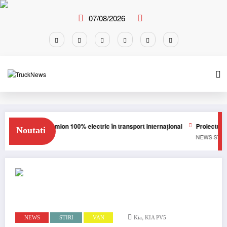
Skip
to
07/08/2026
content
km cu un camion 100% electric în transport internațional
Proiectul Revoy pr
Noutati
RI
TRUCK
NEWS
STIRI
,
NEWS
STIRI
VAN
Kia
KIA PV5