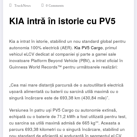
TruckNews
0 Comments
KIA intră în istorie cu PV5
Kia a intrat în istorie, stabilind un nou standard global pentru
autonomia 100% electrică (AER).
Kia PV5 Cargo
, primul
vehicul eLCV dedicat al companiei și parte a gamei sale
inovatoare Platform Beyond Vehicle (PBV), a intrat oficial în
Guinness World Records™ pentru următoarele realizări:
„Cea mai mare distanță parcursă de o autoutilitară electrică
ușoară alimentată cu baterii cu sarcină utilă maximă cu o
singură încărcare este de 693,38 km (430,84 mile)”.
Versiunea în patru uși PV5 Cargo cu autonomie extinsă,
echipată cu o baterie de 71,2 kWh a fost utilizată pentru test,
cu sarcina sa utilă maximă admisă de 665 kg**. Aceasta a
parcurs 693,38 kilometri cu o singură încărcare, stabilind un
nou standard de eficiență și anduranță în segmentul eLCV.