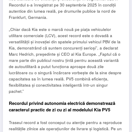
Recordul s-a înregistrat pe 30 septembrie 2025 în condiții
autentice din lumea reală, pe drumurile publice la nord de
Frankfurt, Germania.
„Chiar dacă Kia este o marcă nouă pe piața vehiculelor
utilitare comerciale (LCV), acest record este o dovadă a
versatilității și inovației din spatele primului vehicul PBV de la
Kia, demonstrând că suntem concurenți serioși”, a declarat
Marc Hedrich, președinte și CEO al Kia Europe. „Faptul că o
mare parte din publicul nostru țintă pentru această variantă
de autoutilitară a putut funcționa aproape două zile
lucrătoare cu o singură încărcare vorbește de la sine despre
capacitatea sa în lumea reală. PV5 combină eficiența,
flexibilitatea și conectivitatea inteligentă într-un singur
pachet.”
Recordul privind autonomia electrică demonstrează
caracterul practic de zi cu zi al modelului Kia PV5
Traseul record a fost conceput cu atenție pentru a reproduce
realitățile zilnice ale operațiunilor de livrare și logistică. Pe un