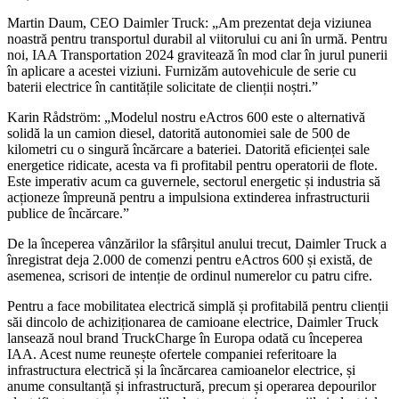
Martin Daum, CEO Daimler Truck: „Am prezentat deja viziunea
noastră pentru transportul durabil al viitorului cu ani în urmă. Pentru
noi, IAA Transportation 2024 gravitează în mod clar în jurul punerii
în aplicare a acestei viziuni. Furnizăm autovehicule de serie cu
baterii electrice în cantitățile solicitate de clienții noștri.”
Karin Rådström: „Modelul nostru eActros 600 este o alternativă
solidă la un camion diesel, datorită autonomiei sale de 500 de
kilometri cu o singură încărcare a bateriei. Datorită eficienței sale
energetice ridicate, acesta va fi profitabil pentru operatorii de flote.
Este imperativ acum ca guvernele, sectorul energetic și industria să
acționeze împreună pentru a impulsiona extinderea infrastructurii
publice de încărcare.”
De la începerea vânzărilor la sfârșitul anului trecut, Daimler Truck a
înregistrat deja 2.000 de comenzi pentru eActros 600 și există, de
asemenea, scrisori de intenție de ordinul numerelor cu patru cifre.
Pentru a face mobilitatea electrică simplă și profitabilă pentru clienții
săi dincolo de achiziționarea de camioane electrice, Daimler Truck
lansează noul brand TruckCharge în Europa odată cu începerea
IAA. Acest nume reunește ofertele companiei referitoare la
infrastructura electrică și la încărcarea camioanelor electrice, și
anume consultanță și infrastructură, precum și operarea depourilor