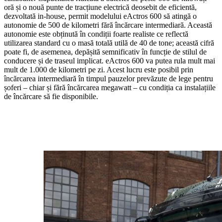
oră și o nouă punte de tracțiune electrică deosebit de eficientă,
dezvoltată in-house, permit modelului eActros 600 să atingă o
autonomie de 500 de kilometri fără încărcare intermediară. Această
autonomie este obținută în condiții foarte realiste ce reflectă
utilizarea standard cu o masă totală utilă de 40 de tone; această cifră
poate fi, de asemenea, depășită semnificativ în funcție de stilul de
conducere și de traseul implicat. eActros 600 va putea rula mult mai
mult de 1.000 de kilometri pe zi. Acest lucru este posibil prin
încărcarea intermediară în timpul pauzelor prevăzute de lege pentru
șoferi – chiar și fără încărcarea megawatt – cu condiția ca instalațiile
de încărcare să fie disponibile.