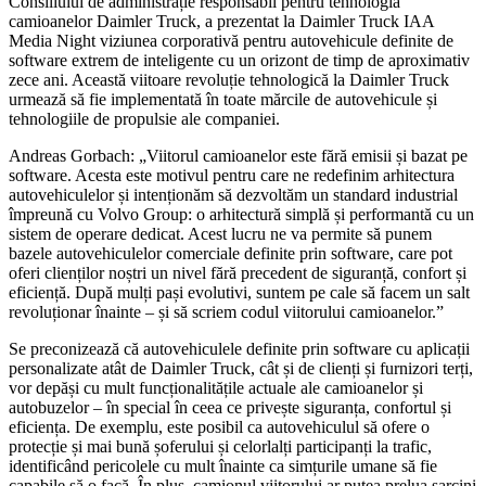
Consiliului de administrație responsabil pentru tehnologia
camioanelor Daimler Truck, a prezentat la Daimler Truck IAA
Media Night viziunea corporativă pentru autovehicule definite de
software extrem de inteligente cu un orizont de timp de aproximativ
zece ani. Această viitoare revoluție tehnologică la Daimler Truck
urmează să fie implementată în toate mărcile de autovehicule și
tehnologiile de propulsie ale companiei.
Andreas Gorbach: „Viitorul camioanelor este fără emisii și bazat pe
software. Acesta este motivul pentru care ne redefinim arhitectura
autovehiculelor și intenționăm să dezvoltăm un standard industrial
împreună cu Volvo Group: o arhitectură simplă și performantă cu un
sistem de operare dedicat. Acest lucru ne va permite să punem
bazele autovehiculelor comerciale definite prin software, care pot
oferi clienților noștri un nivel fără precedent de siguranță, confort și
eficiență. După mulți pași evolutivi, suntem pe cale să facem un salt
revoluționar înainte – și să scriem codul viitorului camioanelor.”
Se preconizează că autovehiculele definite prin software cu aplicații
personalizate atât de Daimler Truck, cât și de clienți și furnizori terți,
vor depăși cu mult funcționalitățile actuale ale camioanelor și
autobuzelor – în special în ceea ce privește siguranța, confortul și
eficiența. De exemplu, este posibil ca autovehiculul să ofere o
protecție și mai bună șoferului și celorlalți participanți la trafic,
identificând pericolele cu mult înainte ca simțurile umane să fie
capabile să o facă. În plus, camionul viitorului ar putea prelua sarcini