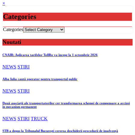
×
Categories
Categories
Noutati
CNAIR: Aplicarea tarifelor TollRo va începe la 1 octombrie 2026
NEWS
STIRI
Alba Iulia caută operator pentru transportul public
NEWS
STIRI
Două asociații ale transportatorilor cer transformarea schemei de compensare a accizei
în mecanism permanent
NEWS
STIRI
TRUCK
STB a depus la Tribunalul București cererea deschiderii procedurii de insolvență