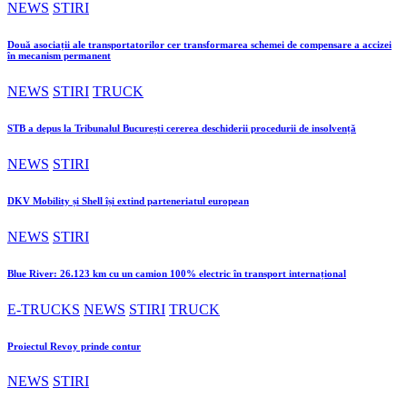
NEWS
STIRI
Două asociații ale transportatorilor cer transformarea schemei de compensare a accizei
în mecanism permanent
NEWS
STIRI
TRUCK
STB a depus la Tribunalul București cererea deschiderii procedurii de insolvență
NEWS
STIRI
DKV Mobility și Shell își extind parteneriatul european
NEWS
STIRI
Blue River: 26.123 km cu un camion 100% electric în transport internațional
E-TRUCKS
NEWS
STIRI
TRUCK
Proiectul Revoy prinde contur
NEWS
STIRI