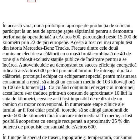
În această vară, două prototipuri aproape de producția de serie au
participat la un test de aproape șapte săptămâni pentru a demonstra
performanța operațională a eActros 600, parcurgând peste 15.000 de
kilometri prin 22 de țări europene. Acesta a fost cel mai amplu test
din istoria Mercedes-Benz Trucks. Fiecare dintre cele două
camioane electrice a călătorit cu o masă brută combinată de 40 de
tone și a folosit exclusiv stațiile publice de încărcare pentru a se
încărca. Autovehiculele au demonstrat cu succes eficiența energetică
ridicată a eActros 600 pe tot parcursul turului: Pe întreaga durată a
călătoriei, prototipul echipat cu echipament special pentru măsurarea
consumului a reușit să atingă un consum mediu de 103 kilowați oră
la 100 de kilometri
[1]
. Calculând conținutul energetic al motorinei,
acest lucru s-ar traduce printr-un consum de aproximativ 10 litri la
suta de kilometri, ceea ce ar fi fost imposibil de realizat de un
camion cu motor convențional. În numeroase etape zilnice ale
turului, ar fi fost chiar posibil, teoretic, să se atingă autonomii de
peste 600 de kilometri fără încărcare intermediară. În medie, a fost
posibilă acoperirea cu energie recuperată a aproximativ 25 % din
puterea de propulsie consumată de eActros 600.
În funcție în special de traseu, topografie și temperatură, consumul