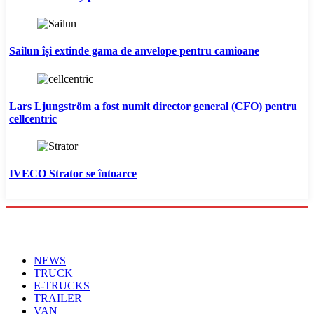
Sailun își extinde gama de anvelope pentru camioane
Lars Ljungström a fost numit director general (CFO) pentru
cellcentric
IVECO Strator se întoarce
Menu
NEWS
TRUCK
E-TRUCKS
TRAILER
VAN