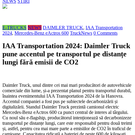
NEWS
STIRI
E-TRUCKS
NEWS
DAIMLER TRUCK
,
IAA Transportation
2024
,
Mercedes-Benz eActros 600
TruckNews
0 Comments
IAA Transportation 2024: Daimler Truck
pune accentul pe transportul pe distanțe
lungi fără emisii de CO2
Daimler Truck, unul dintre cei mai mari producători de autovehicule
comerciale din lume, și-a prezentat planul pentru transportul durabil,
înaintea evenimentului IAA Transportation 2024 de la Hanovra.
Accentul companiei a fost pus pe subiectele decarbonizării și
digitalizării. Standul Daimler Truck prezintă camionul electric
Mercedes-Benz eActros 600 ca punct central de interes al târgului.
Cu noul său e-flagship, producătorul intenționează să decarbonizeze
transportul pe distanțe lungi, care este responsabil pentru două treimi
și, astfel, pentru cea mai mare parte a emisiilor de CO2 în traficul de
camioane. Capacitatea ridicată a bateriei de peste 600 de kilowați