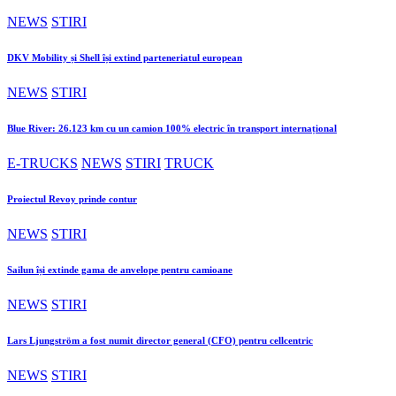
NEWS
STIRI
DKV Mobility și Shell își extind parteneriatul european
NEWS
STIRI
Blue River: 26.123 km cu un camion 100% electric în transport internațional
E-TRUCKS
NEWS
STIRI
TRUCK
Proiectul Revoy prinde contur
NEWS
STIRI
Sailun își extinde gama de anvelope pentru camioane
NEWS
STIRI
Lars Ljungström a fost numit director general (CFO) pentru cellcentric
NEWS
STIRI