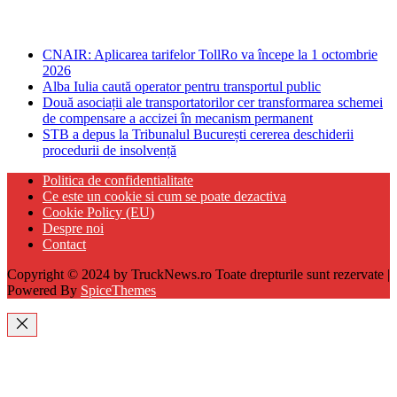
Ultima ora
CNAIR: Aplicarea tarifelor TollRo va începe la 1 octombrie
2026
Alba Iulia caută operator pentru transportul public
Două asociații ale transportatorilor cer transformarea schemei
de compensare a accizei în mecanism permanent
STB a depus la Tribunalul București cererea deschiderii
procedurii de insolvență
Politica de confidentialitate
Ce este un cookie si cum se poate dezactiva
Cookie Policy (EU)
Despre noi
Contact
Copyright © 2024 by TruckNews.ro Toate drepturile sunt rezervate |
Powered By
SpiceThemes