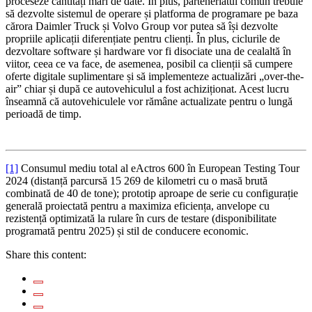
proceseze cantități mari de date. În plus, parteneriatul comun trebuie
să dezvolte sistemul de operare și platforma de programare pe baza
cărora Daimler Truck și Volvo Group vor putea să își dezvolte
propriile aplicații diferențiate pentru clienți. În plus, ciclurile de
dezvoltare software și hardware vor fi disociate una de cealaltă în
viitor, ceea ce va face, de asemenea, posibil ca clienții să cumpere
oferte digitale suplimentare și să implementeze actualizări „over-the-
air” chiar și după ce autovehiculul a fost achiziționat. Acest lucru
înseamnă că autovehiculele vor rămâne actualizate pentru o lungă
perioadă de timp.
[1]
Consumul mediu total al eActros 600 în European Testing Tour
2024 (distanță parcursă 15 269 de kilometri cu o masă brută
combinată de 40 de tone); prototip aproape de serie cu configurație
generală proiectată pentru a maximiza eficiența, anvelope cu
rezistență optimizată la rulare în curs de testare (disponibilitate
programată pentru 2025) și stil de conducere economic.
Share this content: