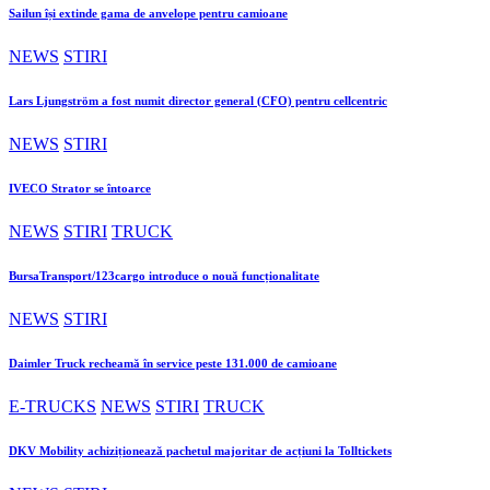
Sailun își extinde gama de anvelope pentru camioane
NEWS
STIRI
Lars Ljungström a fost numit director general (CFO) pentru cellcentric
NEWS
STIRI
IVECO Strator se întoarce
NEWS
STIRI
TRUCK
BursaTransport/123cargo introduce o nouă funcționalitate
NEWS
STIRI
Daimler Truck recheamă în service peste 131.000 de camioane
E-TRUCKS
NEWS
STIRI
TRUCK
DKV Mobility achiziționează pachetul majoritar de acțiuni la Tolltickets