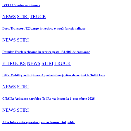
IVECO Strator se întoarce
NEWS
STIRI
TRUCK
BursaTransport/123cargo introduce o nouă funcționalitate
NEWS
STIRI
Daimler Truck recheamă în service peste 131.000 de camioane
E-TRUCKS
NEWS
STIRI
TRUCK
DKV Mobility achiziționează pachetul majoritar de acțiuni la Tolltickets
NEWS
STIRI
CNAIR: Aplicarea tarifelor TollRo va începe la 1 octombrie 2026
NEWS
STIRI
Alba Iulia caută operator pentru transportul public