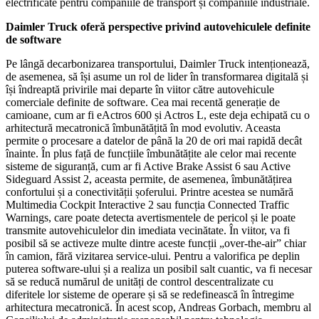
electrificate pentru companiile de transport și companiile industriale.
Daimler Truck oferă perspective privind autovehiculele definite
de software
Pe lângă decarbonizarea transportului, Daimler Truck intenționează,
de asemenea, să își asume un rol de lider în transformarea digitală și
își îndreaptă privirile mai departe în viitor către autovehicule
comerciale definite de software. Cea mai recentă generație de
camioane, cum ar fi eActros 600 și Actros L, este deja echipată cu o
arhitectură mecatronică îmbunătățită în mod evolutiv. Aceasta
permite o procesare a datelor de până la 20 de ori mai rapidă decât
înainte. În plus față de funcțiile îmbunătățite ale celor mai recente
sisteme de siguranță, cum ar fi Active Brake Assist 6 sau Active
Sideguard Assist 2, aceasta permite, de asemenea, îmbunătățirea
confortului și a conectivității șoferului. Printre acestea se numără
Multimedia Cockpit Interactive 2 sau funcția Connected Traffic
Warnings, care poate detecta avertismentele de pericol și le poate
transmite autovehiculelor din imediata vecinătate. În viitor, va fi
posibil să se activeze multe dintre aceste funcții „over-the-air” chiar
în camion, fără vizitarea service-ului. Pentru a valorifica pe deplin
puterea software-ului și a realiza un posibil salt cuantic, va fi necesar
să se reducă numărul de unități de control descentralizate cu
diferitele lor sisteme de operare și să se redefinească în întregime
arhitectura mecatronică. În acest scop, Andreas Gorbach, membru al