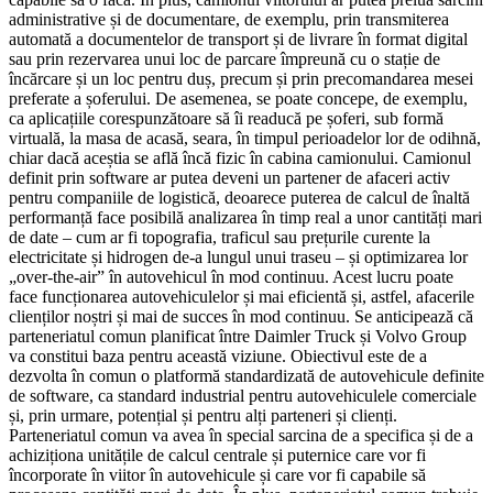
administrative și de documentare, de exemplu, prin transmiterea
automată a documentelor de transport și de livrare în format digital
sau prin rezervarea unui loc de parcare împreună cu o stație de
încărcare și un loc pentru duș, precum și prin precomandarea mesei
preferate a șoferului. De asemenea, se poate concepe, de exemplu,
ca aplicațiile corespunzătoare să îi readucă pe șoferi, sub formă
virtuală, la masa de acasă, seara, în timpul perioadelor lor de odihnă,
chiar dacă aceștia se află încă fizic în cabina camionului. Camionul
definit prin software ar putea deveni un partener de afaceri activ
pentru companiile de logistică, deoarece puterea de calcul de înaltă
performanță face posibilă analizarea în timp real a unor cantități mari
de date – cum ar fi topografia, traficul sau prețurile curente la
electricitate și hidrogen de-a lungul unui traseu – și optimizarea lor
„over-the-air” în autovehicul în mod continuu. Acest lucru poate
face funcționarea autovehiculelor și mai eficientă și, astfel, afacerile
clienților noștri și mai de succes în mod continuu. Se anticipează că
parteneriatul comun planificat între Daimler Truck și Volvo Group
va constitui baza pentru această viziune. Obiectivul este de a
dezvolta în comun o platformă standardizată de autovehicule definite
de software, ca standard industrial pentru autovehiculele comerciale
și, prin urmare, potențial și pentru alți parteneri și clienți.
Parteneriatul comun va avea în special sarcina de a specifica și de a
achiziționa unitățile de calcul centrale și puternice care vor fi
încorporate în viitor în autovehicule și care vor fi capabile să