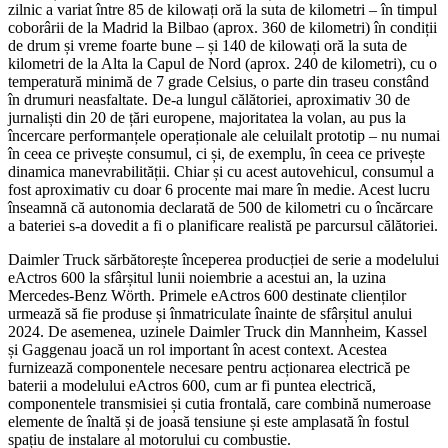
zilnic a variat între 85 de kilowați oră la suta de kilometri – în timpul
coborârii de la Madrid la Bilbao (aprox. 360 de kilometri) în condiții
de drum și vreme foarte bune – și 140 de kilowați oră la suta de
kilometri de la Alta la Capul de Nord (aprox. 240 de kilometri), cu o
temperatură minimă de 7 grade Celsius, o parte din traseu constând
în drumuri neasfaltate. De-a lungul călătoriei, aproximativ 30 de
jurnaliști din 20 de țări europene, majoritatea la volan, au pus la
încercare performanțele operaționale ale celuilalt prototip – nu numai
în ceea ce privește consumul, ci și, de exemplu, în ceea ce privește
dinamica manevrabilității. Chiar și cu acest autovehicul, consumul a
fost aproximativ cu doar 6 procente mai mare în medie. Acest lucru
înseamnă că autonomia declarată de 500 de kilometri cu o încărcare
a bateriei s-a dovedit a fi o planificare realistă pe parcursul călătoriei.
Daimler Truck sărbătorește începerea producției de serie a modelului
eActros 600 la sfârșitul lunii noiembrie a acestui an, la uzina
Mercedes-Benz Wörth. Primele eActros 600 destinate clienților
urmează să fie produse și înmatriculate înainte de sfârșitul anului
2024. De asemenea, uzinele Daimler Truck din Mannheim, Kassel
și Gaggenau joacă un rol important în acest context. Acestea
furnizează componentele necesare pentru acționarea electrică pe
baterii a modelului eActros 600, cum ar fi puntea electrică,
componentele transmisiei și cutia frontală, care combină numeroase
elemente de înaltă și de joasă tensiune și este amplasată în fostul
spațiu de instalare al motorului cu combustie.