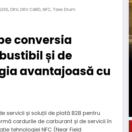
,
,
,
,
LESS
DKV
DKV CARD
NFC
Taxe Drum
pe conversia
ustibil și de
logia avantajoasă cu
 servicii și soluții de plată B2B pentru
ormă cardurile de carburant și de servicii în
ație tehnologiei NFC (Near Field