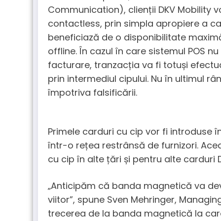
Communication), clienții DKV Mobility v
contactless, prin simpla apropiere a c
beneficiază de o disponibilitate maxim
offline. În cazul în care sistemul POS n
facturare, tranzacția va fi totuși efec
prin intermediul cipului. Nu în ultimul r
împotriva falsificării.
Primele carduri cu cip vor fi introduse î
într-o rețea restrânsă de furnizori. Ac
cu cip în alte țări și pentru alte carduri 
„Anticipăm că banda magnetică va deven
viitor”, spune Sven Mehringer, Managing 
trecerea de la banda magnetică la cardu