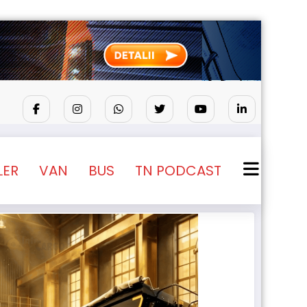
ioane
Lars Ljungström a fost numit director gener
LER
VAN
BUS
TN PODCAST
NEWS
STIRI