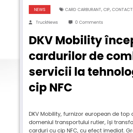
,
,
NEWS
CARD CARBURANT
CIP
CONTACT
TruckNews
0 Comments
DKV Mobility înce
cardurilor de comb
servicii la tehno
cip NFC
DKV Mobility, furnizor european de top de
domeniul transportului rutier, își transf
carduri cu cip NFC, cu efect imediat. Gr