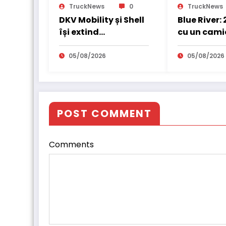
TruckNews
0
TruckNews
DKV Mobility și Shell
Blue River:
își extind
cu un cami
parteneriatul
electric în
european
internațio
05/08/2026
05/08/2026
POST COMMENT
Comments