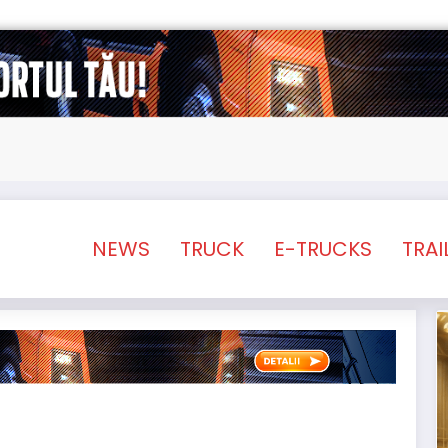
Sailun își extinde gama de anvelope pentru cam
NEWS
TRUCK
E-TRUCKS
TRAI
NEWS
STIRI