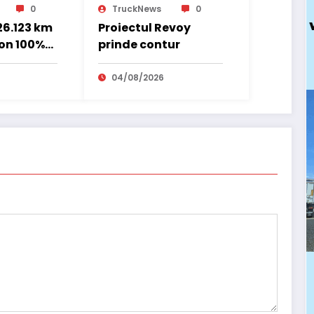
0
TruckNews
0
 26.123 km
Proiectul Revoy
on 100%
prinde contur
 transport
nal
04/08/2026