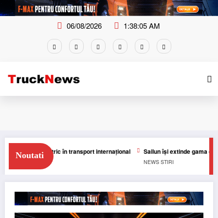
Skip
to
content
06/08/2026
1:38:06 AM
100% electric în transport internațional
Sailun își extinde gama de anvel
Noutati
NEWS
STIRI