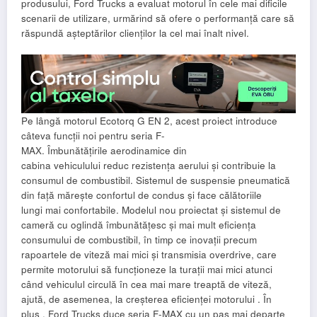
produsului, Ford Trucks a evaluat motorul în cele mai dificile
scenarii de utilizare, urmărind să ofere o performanță care să
răspundă așteptărilor clienților la cel mai înalt nivel.
Pe lângă motorul Ecotorq G EN 2, acest proiect introduce
câteva funcții noi pentru seria F-
MAX. Îmbunătățirile aerodinamice din
cabina vehiculului reduc rezistența aerului și contribuie la
consumul de combustibil. Sistemul de suspensie pneumatică
din față mărește confortul de condus și face călătoriile
lungi mai confortabile. Modelul nou proiectat și sistemul de
cameră cu oglindă îmbunătățesc și mai mult eficiența
consumului de combustibil, în timp ce inovații precum
rapoartele de viteză mai mici și transmisia overdrive, care
permite motorului să funcționeze la turații mai mici atunci
când vehiculul circulă în cea mai mare treaptă de viteză,
ajută, de asemenea, la creșterea eficienței motorului . În
plus , Ford Trucks duce seria F-MAX cu un pas mai departe