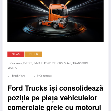
NEWS
TRUCK
,
,
,
,
,
Camioane
F-LINE
F-MAX
FORD TRUCKS
Soferi
TRANSPORT
MARFA
TruckNews
0 Comments
Ford Trucks își consolidează
poziția pe piața vehiculelor
comerciale grele cu motorul