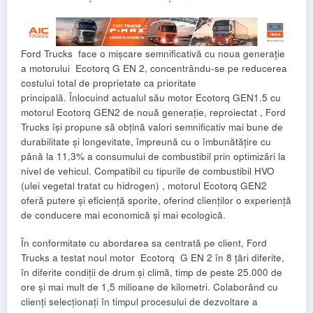
Ford Trucks face o mișcare semnificativă cu noua generație
a motorului Ecotorq G EN 2, concentrându-se pe reducerea
costului total de proprietate ca prioritate
principală. Înlocuind actualul său motor Ecotorq GEN1.5 cu
motorul Ecotorq GEN2 de nouă generație, reproiectat , Ford
Trucks își propune să obțină valori semnificativ mai bune de
durabilitate și longevitate, împreună cu o îmbunătățire cu
până la 11,3% a consumului de combustibil prin optimizări la
nivel de vehicul. Compatibil cu tipurile de combustibil HVO
(ulei vegetal tratat cu hidrogen) , motorul Ecotorq GEN2
oferă putere și eficiență sporite, oferind clienților o experiență
de conducere mai economică și mai ecologică.
În conformitate cu abordarea sa centrată pe client, Ford
Trucks a testat noul motor Ecotorq G EN 2 în 8 țări diferite,
în diferite condiții de drum și climă, timp de peste 25.000 de
ore și mai mult de 1,5 milioane de kilometri. Colaborând cu
clienți selecționați în timpul procesului de dezvoltare a