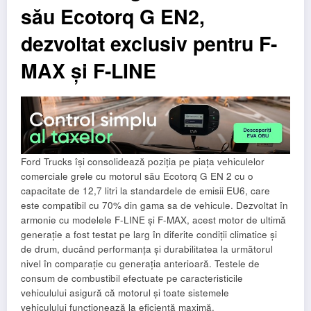
său Ecotorq G EN2,
dezvoltat exclusiv pentru F-
MAX și F-LINE
Ford Trucks își consolidează poziția pe piața vehiculelor
comerciale grele cu motorul său Ecotorq G EN 2 cu o
capacitate de 12,7 litri la standardele de emisii EU6, care
este compatibil cu 70% din gama sa de vehicule. Dezvoltat în
armonie cu modelele F-LINE și F-MAX, acest motor de ultimă
generație a fost testat pe larg în diferite condiții climatice și
de drum, ducând performanța și durabilitatea la următorul
nivel în comparație cu generația anterioară. Testele de
consum de combustibil efectuate pe caracteristicile
vehiculului asigură că motorul și toate sistemele
vehiculului funcționează la eficiență maximă.