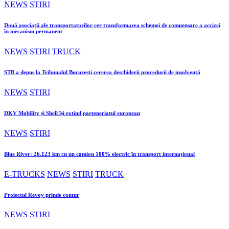
NEWS
STIRI
Două asociații ale transportatorilor cer transformarea schemei de compensare a accizei
în mecanism permanent
NEWS
STIRI
TRUCK
STB a depus la Tribunalul București cererea deschiderii procedurii de insolvență
NEWS
STIRI
DKV Mobility și Shell își extind parteneriatul european
NEWS
STIRI
Blue River: 26.123 km cu un camion 100% electric în transport internațional
E-TRUCKS
NEWS
STIRI
TRUCK
Proiectul Revoy prinde contur
NEWS
STIRI