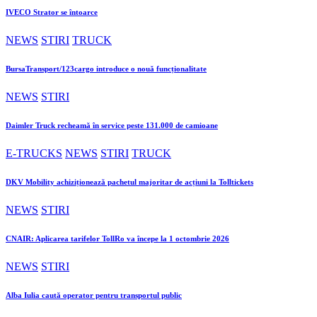
IVECO Strator se întoarce
NEWS
STIRI
TRUCK
BursaTransport/123cargo introduce o nouă funcționalitate
NEWS
STIRI
Daimler Truck recheamă în service peste 131.000 de camioane
E-TRUCKS
NEWS
STIRI
TRUCK
DKV Mobility achiziționează pachetul majoritar de acțiuni la Tolltickets
NEWS
STIRI
CNAIR: Aplicarea tarifelor TollRo va începe la 1 octombrie 2026
NEWS
STIRI
Alba Iulia caută operator pentru transportul public