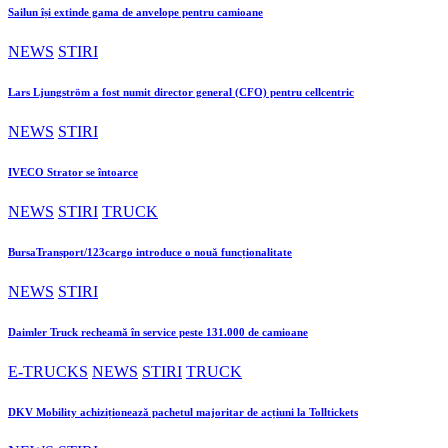
Sailun își extinde gama de anvelope pentru camioane
NEWS
STIRI
Lars Ljungström a fost numit director general (CFO) pentru cellcentric
NEWS
STIRI
IVECO Strator se întoarce
NEWS
STIRI
TRUCK
BursaTransport/123cargo introduce o nouă funcționalitate
NEWS
STIRI
Daimler Truck recheamă în service peste 131.000 de camioane
E-TRUCKS
NEWS
STIRI
TRUCK
DKV Mobility achiziționează pachetul majoritar de acțiuni la Tolltickets