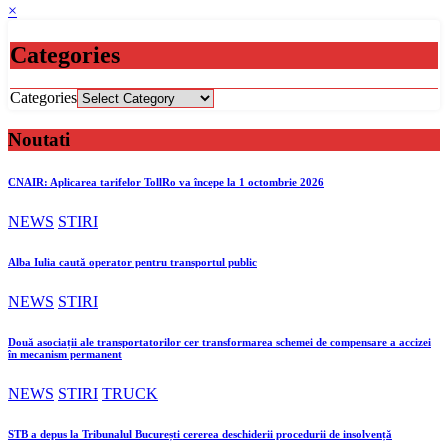
×
Categories
Categories
Noutati
CNAIR: Aplicarea tarifelor TollRo va începe la 1 octombrie 2026
NEWS
STIRI
Alba Iulia caută operator pentru transportul public
NEWS
STIRI
Două asociații ale transportatorilor cer transformarea schemei de compensare a accizei
în mecanism permanent
NEWS
STIRI
TRUCK
STB a depus la Tribunalul București cererea deschiderii procedurii de insolvență