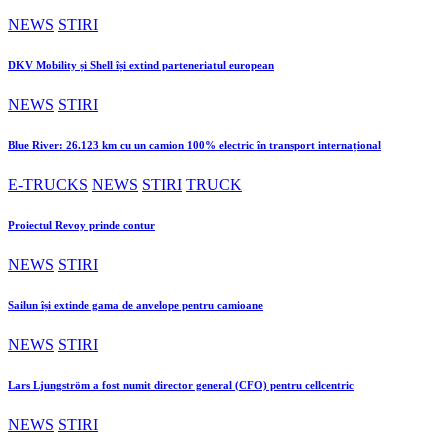
NEWS
STIRI
DKV Mobility și Shell își extind parteneriatul european
NEWS
STIRI
Blue River: 26.123 km cu un camion 100% electric în transport internațional
E-TRUCKS
NEWS
STIRI
TRUCK
Proiectul Revoy prinde contur
NEWS
STIRI
Sailun își extinde gama de anvelope pentru camioane
NEWS
STIRI
Lars Ljungström a fost numit director general (CFO) pentru cellcentric
NEWS
STIRI