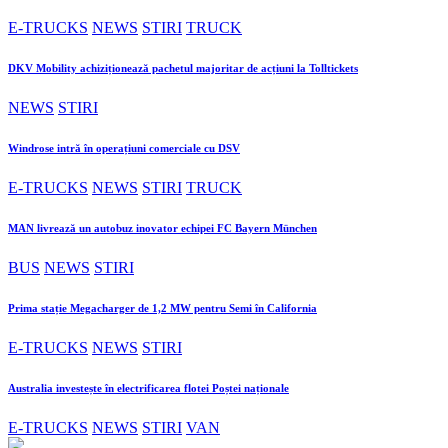
E-TRUCKS
NEWS
STIRI
TRUCK
DKV Mobility achiziționează pachetul majoritar de acțiuni la Tolltickets
NEWS
STIRI
Windrose intră în operațiuni comerciale cu DSV
E-TRUCKS
NEWS
STIRI
TRUCK
MAN livrează un autobuz inovator echipei FC Bayern München
BUS
NEWS
STIRI
Prima stație Megacharger de 1,2 MW pentru Semi în California
E-TRUCKS
NEWS
STIRI
Australia investește în electrificarea flotei Poștei naționale
E-TRUCKS
NEWS
STIRI
VAN