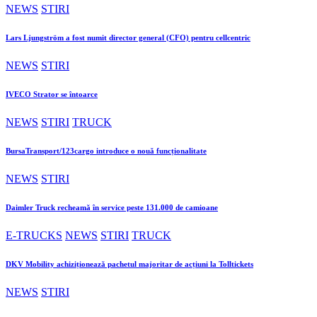
NEWS
STIRI
Lars Ljungström a fost numit director general (CFO) pentru cellcentric
NEWS
STIRI
IVECO Strator se întoarce
NEWS
STIRI
TRUCK
BursaTransport/123cargo introduce o nouă funcționalitate
NEWS
STIRI
Daimler Truck recheamă în service peste 131.000 de camioane
E-TRUCKS
NEWS
STIRI
TRUCK
DKV Mobility achiziționează pachetul majoritar de acțiuni la Tolltickets
NEWS
STIRI