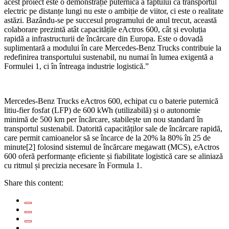
acest proiect este o demonstrație puternică a faptului că transportul
electric pe distanțe lungi nu este o ambiție de viitor, ci este o realitate
astăzi. Bazându-se pe succesul programului de anul trecut, această
colaborare prezintă atât capacitățile eActros 600, cât și evoluția
rapidă a infrastructurii de încărcare din Europa. Este o dovadă
suplimentară a modului în care Mercedes-Benz Trucks contribuie la
redefinirea transportului sustenabil, nu numai în lumea exigentă a
Formulei 1, ci în întreaga industrie logistică.”
Mercedes-Benz Trucks eActros 600, echipat cu o baterie puternică
litiu-fier fosfat (LFP) de 600 kWh (utilizabilă) și o autonomie
minimă de 500 km per încărcare, stabilește un nou standard în
transportul sustenabil. Datorită capacităților sale de încărcare rapidă,
care permit camioanelor să se încarce de la 20% la 80% în 25 de
minute[2] folosind sistemul de încărcare megawatt (MCS), eActros
600 oferă performanțe eficiente și fiabilitate logistică care se aliniază
cu ritmul și precizia necesare în Formula 1.
Share this content: