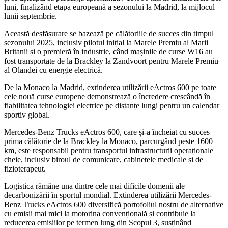
luni, finalizând etapa europeană a sezonului la Madrid, la mijlocul
lunii septembrie.
Această desfășurare se bazează pe călătoriile de succes din timpul
sezonului 2025, inclusiv pilotul inițial la Marele Premiu al Marii
Britanii și o premieră în industrie, când mașinile de curse W16 au
fost transportate de la Brackley la Zandvoort pentru Marele Premiu
al Olandei cu energie electrică.
De la Monaco la Madrid, extinderea utilizării eActros 600 pe toate
cele nouă curse europene demonstrează o încredere crescândă în
fiabilitatea tehnologiei electrice pe distanțe lungi pentru un calendar
sportiv global.
Mercedes-Benz Trucks eActros 600, care și-a încheiat cu succes
prima călătorie de la Brackley la Monaco, parcurgând peste 1600
km, este responsabil pentru transportul infrastructurii operaționale
cheie, inclusiv biroul de comunicare, cabinetele medicale și de
fizioterapeut.
Logistica rămâne una dintre cele mai dificile domenii ale
decarbonizării în sportul mondial. Extinderea utilizării Mercedes-
Benz Trucks eActros 600 diversifică portofoliul nostru de alternative
cu emisii mai mici la motorina convențională și contribuie la
reducerea emisiilor pe termen lung din Scopul 3, susținând