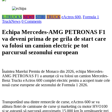
E-TRUCKS
NEWS
STIRI
TRUCK
eActros 600
,
Formula 1
TruckNews
0 Comments
Echipa Mercedes-AMG PETRONAS F1
va deveni prima de pe grila de start care
va folosi un camion electric pe tot
parcursul sezonului european
Înaintea Marelui Premiu de Monaco din 2026, echipa Mercedes-
AMG PETRONAS F1 a anunțat că va folosi un camion Mercedes-
Benz Trucks eActros 600 complet electric pentru a acoperi toate cele
nouă curse europene ale sezonului de Formula 1 2026.
Transportând una dintre remorcile de curse, eActros 600 se va
alătura flotei de camioane de curse și marketing cu motor HVO100
și se așteaptă să parcurgă aproximativ 15.000 km în următoarele trei