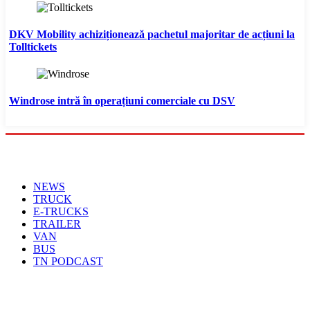
DKV Mobility achiziționează pachetul majoritar de acțiuni la
Tolltickets
Windrose intră în operațiuni comerciale cu DSV
Menu
NEWS
TRUCK
E-TRUCKS
TRAILER
VAN
BUS
TN PODCAST
Arhiva