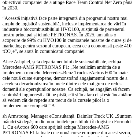
obiectivul companiei de a atinge Race Team Control Net Zero până
în 2030.
”Această inițiativă face parte integrantă din programul nostru mai
amplu de logistică sustenabilă, inclusiv implementarea de vârf în
industrie a biocombustibilului HVO100, susținută de partenerul
nostru principal și tehnic PETRONAS. În 2025, am atins o
acoperire de 99% cu HVO100 în camioanele noastre de curse și de
marketing pentru sezonul european, ceea ce a economisit peste 410
tCO₂e”, se arată în comunicatul companiei.
Alice Ashpitel, șefa departamentului de sustenabilitate, echipa
Mercedes-AMG PETRONAS F1: „Ne realizăm ambiția de a
implementa modelul Mercedes-Benz Trucks eActros 600 în toate
cele nouă curse europene, demonstrând angajamentul nostru de a
accelera decarbonizarea în unele dintre cele mai greu de redus
domenii ale operațiunilor noastre. Ca echipă, ne angajăm să facem
schimbări inginerești atât pe pistă, cât și în afara ei și este încântător
să vedem cât de repede am trecut de la cursele pilot la o
implementare completă.” A
sh Armstrong, Manager eConsultanță, Daimler Truck UK „Suntem
mândri să depășim din nou limitele posibilului în logistica Formulei
1. Cu eActros 600 care sprijină echipa Mercedes-AMG
PETRONAS F1 la toate cele nouă curse europene din acest sezon,