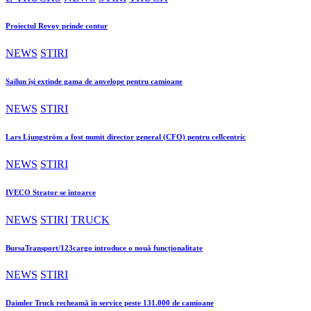
Proiectul Revoy prinde contur
NEWS
STIRI
Sailun își extinde gama de anvelope pentru camioane
NEWS
STIRI
Lars Ljungström a fost numit director general (CFO) pentru cellcentric
NEWS
STIRI
IVECO Strator se întoarce
NEWS
STIRI
TRUCK
BursaTransport/123cargo introduce o nouă funcționalitate
NEWS
STIRI
Daimler Truck recheamă în service peste 131.000 de camioane