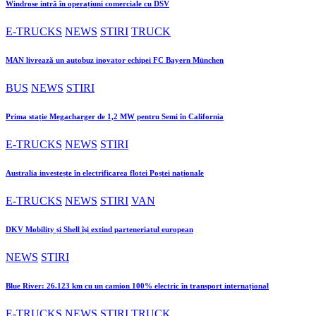
Windrose intră în operațiuni comerciale cu DSV
E-TRUCKS
NEWS
STIRI
TRUCK
MAN livrează un autobuz inovator echipei FC Bayern München
BUS
NEWS
STIRI
Prima stație Megacharger de 1,2 MW pentru Semi în California
E-TRUCKS
NEWS
STIRI
Australia investește în electrificarea flotei Poștei naționale
E-TRUCKS
NEWS
STIRI
VAN
DKV Mobility și Shell își extind parteneriatul european
NEWS
STIRI
Blue River: 26.123 km cu un camion 100% electric în transport internațional
E-TRUCKS
NEWS
STIRI
TRUCK