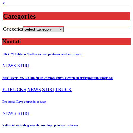
×
Categories
Categories
Noutati
DKV Mobility și Shell își extind parteneriatul european
NEWS
STIRI
Blue River: 26.123 km cu un camion 100% electric în transport internațional
E-TRUCKS
NEWS
STIRI
TRUCK
Proiectul Revoy prinde contur
NEWS
STIRI
Sailun își extinde gama de anvelope pentru camioane