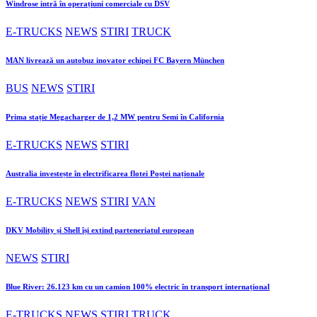
Windrose intră în operațiuni comerciale cu DSV
E-TRUCKS
NEWS
STIRI
TRUCK
MAN livrează un autobuz inovator echipei FC Bayern München
BUS
NEWS
STIRI
Prima stație Megacharger de 1,2 MW pentru Semi în California
E-TRUCKS
NEWS
STIRI
Australia investește în electrificarea flotei Poștei naționale
E-TRUCKS
NEWS
STIRI
VAN
DKV Mobility și Shell își extind parteneriatul european
NEWS
STIRI
Blue River: 26.123 km cu un camion 100% electric în transport internațional
E-TRUCKS
NEWS
STIRI
TRUCK