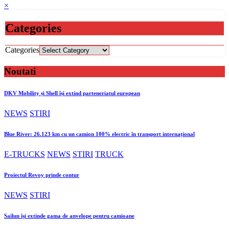
×
Categories
Categories
Noutati
DKV Mobility și Shell își extind parteneriatul european
NEWS
STIRI
Blue River: 26.123 km cu un camion 100% electric în transport internațional
E-TRUCKS
NEWS
STIRI
TRUCK
Proiectul Revoy prinde contur
NEWS
STIRI
Sailun își extinde gama de anvelope pentru camioane