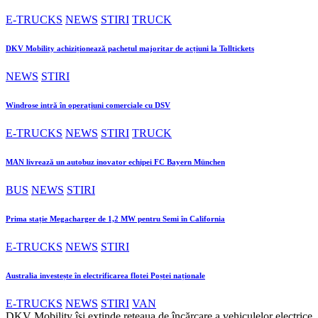
E-TRUCKS
NEWS
STIRI
TRUCK
DKV Mobility achiziționează pachetul majoritar de acțiuni la Tolltickets
NEWS
STIRI
Windrose intră în operațiuni comerciale cu DSV
E-TRUCKS
NEWS
STIRI
TRUCK
MAN livrează un autobuz inovator echipei FC Bayern München
BUS
NEWS
STIRI
Prima stație Megacharger de 1,2 MW pentru Semi în California
E-TRUCKS
NEWS
STIRI
Australia investește în electrificarea flotei Poștei naționale
E-TRUCKS
NEWS
STIRI
VAN
DKV Mobility își extinde rețeaua de încărcare a vehiculelor electrice