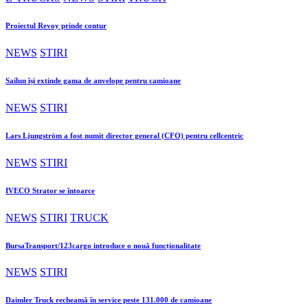
Proiectul Revoy prinde contur
NEWS
STIRI
Sailun își extinde gama de anvelope pentru camioane
NEWS
STIRI
Lars Ljungström a fost numit director general (CFO) pentru cellcentric
NEWS
STIRI
IVECO Strator se întoarce
NEWS
STIRI
TRUCK
BursaTransport/123cargo introduce o nouă funcționalitate
NEWS
STIRI
Daimler Truck recheamă în service peste 131.000 de camioane