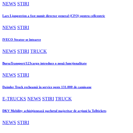
NEWS
STIRI
Lars Ljungström a fost numit director general (CFO) pentru cellcentric
NEWS
STIRI
IVECO Strator se întoarce
NEWS
STIRI
TRUCK
BursaTransport/123cargo introduce o nouă funcționalitate
NEWS
STIRI
Daimler Truck recheamă în service peste 131.000 de camioane
E-TRUCKS
NEWS
STIRI
TRUCK
DKV Mobility achiziționează pachetul majoritar de acțiuni la Tolltickets
NEWS
STIRI