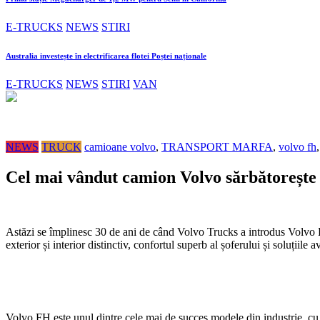
E-TRUCKS
NEWS
STIRI
Australia investește în electrificarea flotei Poștei naționale
E-TRUCKS
NEWS
STIRI
VAN
NEWS
TRUCK
camioane volvo
,
TRANSPORT MARFA
,
volvo fh
Cel mai vândut camion Volvo sărbătorește 
Astăzi se împlinesc 30 de ani de când Volvo Trucks a introdus Volvo 
exterior și interior distinctiv, confortul superb al șoferului și soluțiile
Volvo FH este unul dintre cele mai de succes modele din industrie, cu