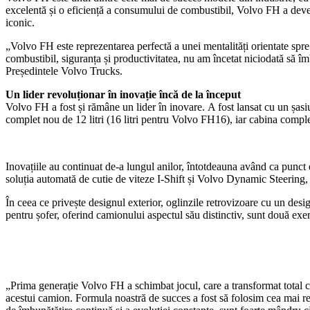
excelentă și o eficiență a consumului de combustibil, Volvo FH a deve
iconic.
„Volvo FH este reprezentarea perfectă a unei mentalități orientate spre 
combustibil, siguranța și productivitatea, nu am încetat niciodată să 
Președintele Volvo Trucks.
Un lider revoluționar în inovație încă de la început
Volvo FH a fost și rămâne un lider în inovare. A fost lansat cu un șasiu
complet nou de 12 litri (16 litri pentru Volvo FH16), iar cabina compl
Inovațiile au continuat de-a lungul anilor, întotdeauna având ca punct d
soluția automată de cutie de viteze I-Shift și Volvo Dynamic Steering, c
În ceea ce privește designul exterior, oglinzile retrovizoare cu un design
pentru șofer, oferind camionului aspectul său distinctiv, sunt două ex
„Prima generație Volvo FH a schimbat jocul, care a transformat total c
acestui camion. Formula noastră de succes a fost să folosim cea mai rec