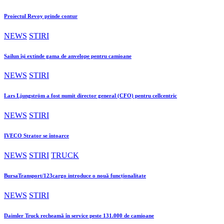
Proiectul Revoy prinde contur
NEWS
STIRI
Sailun își extinde gama de anvelope pentru camioane
NEWS
STIRI
Lars Ljungström a fost numit director general (CFO) pentru cellcentric
NEWS
STIRI
IVECO Strator se întoarce
NEWS
STIRI
TRUCK
BursaTransport/123cargo introduce o nouă funcționalitate
NEWS
STIRI
Daimler Truck recheamă în service peste 131.000 de camioane