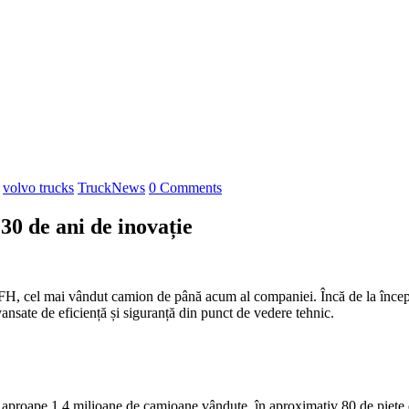
,
volvo trucks
TruckNews
0 Comments
30 de ani de inovație
FH, cel mai vândut camion de până acum al companiei. Încă de la începu
 avansate de eficiență și siguranță din punct de vedere tehnic.
 aproape 1,4 milioane de camioane vândute, în aproximativ 80 de piețe di