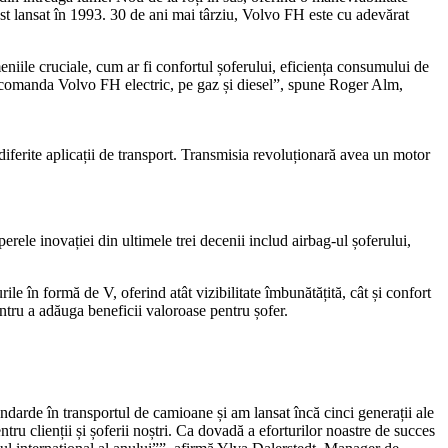
t lansat în 1993. 30 de ani mai târziu, Volvo FH este cu adevărat
eniile cruciale, cum ar fi confortul șoferului, eficiența consumului de
ot comanda Volvo FH electric, pe gaz și diesel”, spune Roger Alm,
 diferite aplicații de transport. Transmisia revoluționară avea un motor
erele inovației din ultimele trei decenii includ airbag-ul șoferului,
ile în formă de V, oferind atât vizibilitate îmbunătățită, cât și confort
entru a adăuga beneficii valoroase pentru șofer.
darde în transportul de camioane și am lansat încă cinci generații ale
u clienții și șoferii noștri. Ca dovadă a eforturilor noastre de succes