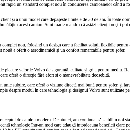
nit rapid un standard complet nou în conducerea camioanelor când a fos
client și a unui model care depășește limitele de 30 de ani. În toate dom
îmbunătățim acest camion. Sunt foarte mândru că astăzi clienții noștri p
 complet nou, folosind un design care a facilitat soluții flexibile pentru
et nouă a oferit o aerodinamică și un confort remarcabile pentru șofer.
e plecare valorile Volvo de siguranță, calitate și grija pentru mediu. Rep
are oferă o direcție fără efort și o manevrabilitate deosebită.
 unic subțire, care oferă o viziune directă mai bună pentru șofer, și farur
emple despre modul în care tehnologia și designul Volvo sunt utilizate p
onceptul de camion modern. De atunci, am continuat să stabilim noi stan
entă tehnologie într-un mod care adaugă întotdeauna beneficii clare pentr