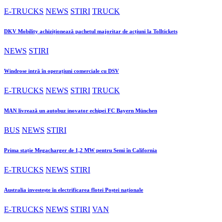
E-TRUCKS
NEWS
STIRI
TRUCK
DKV Mobility achiziționează pachetul majoritar de acțiuni la Tolltickets
NEWS
STIRI
Windrose intră în operațiuni comerciale cu DSV
E-TRUCKS
NEWS
STIRI
TRUCK
MAN livrează un autobuz inovator echipei FC Bayern München
BUS
NEWS
STIRI
Prima stație Megacharger de 1,2 MW pentru Semi în California
E-TRUCKS
NEWS
STIRI
Australia investește în electrificarea flotei Poștei naționale
E-TRUCKS
NEWS
STIRI
VAN