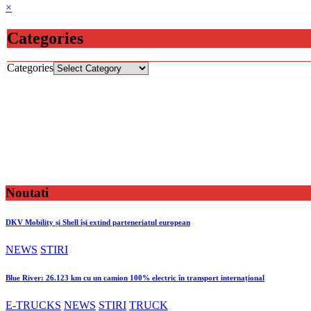
×
Categories
Categories
Noutati
DKV Mobility și Shell își extind parteneriatul european
NEWS
STIRI
Blue River: 26.123 km cu un camion 100% electric în transport internațional
E-TRUCKS
NEWS
STIRI
TRUCK