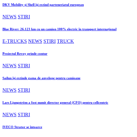
DKV Mobility și Shell își extind parteneriatul european
NEWS
STIRI
Blue River: 26.123 km cu un camion 100% electric în transport internațional
E-TRUCKS
NEWS
STIRI
TRUCK
Proiectul Revoy prinde contur
NEWS
STIRI
Sailun își extinde gama de anvelope pentru camioane
NEWS
STIRI
Lars Ljungström a fost numit director general (CFO) pentru cellcentric
NEWS
STIRI
IVECO Strator se întoarce