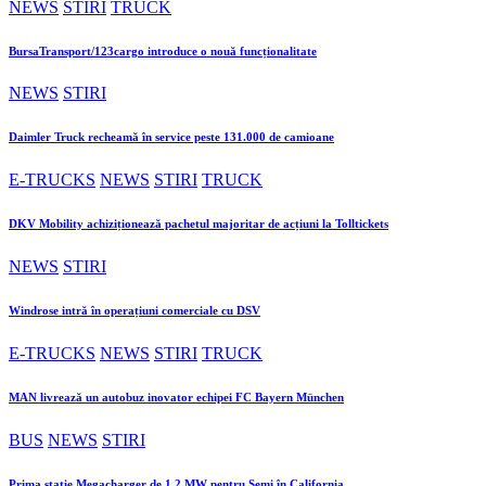
NEWS
STIRI
TRUCK
BursaTransport/123cargo introduce o nouă funcționalitate
NEWS
STIRI
Daimler Truck recheamă în service peste 131.000 de camioane
E-TRUCKS
NEWS
STIRI
TRUCK
DKV Mobility achiziționează pachetul majoritar de acțiuni la Tolltickets
NEWS
STIRI
Windrose intră în operațiuni comerciale cu DSV
E-TRUCKS
NEWS
STIRI
TRUCK
MAN livrează un autobuz inovator echipei FC Bayern München
BUS
NEWS
STIRI
Prima stație Megacharger de 1,2 MW pentru Semi în California