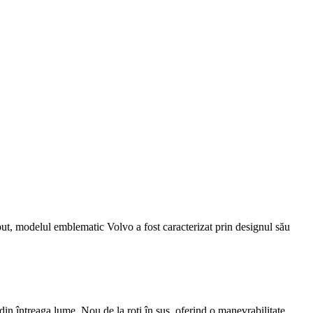
t, modelul emblematic Volvo a fost caracterizat prin designul său
n întreaga lume. Nou de la roți în sus, oferind o manevrabilitate