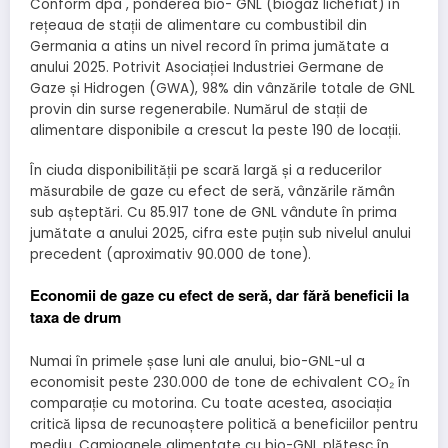
Conform dpa , ponderea bio- GNL (biogaz lichefiat) în
rețeaua de stații de alimentare cu combustibil din
Germania a atins un nivel record în prima jumătate a
anului 2025. Potrivit Asociației Industriei Germane de
Gaze și Hidrogen (GWA), 98% din vânzările totale de GNL
provin din surse regenerabile. Numărul de stații de
alimentare disponibile a crescut la peste 190 de locații.
În ciuda disponibilității pe scară largă și a reducerilor
măsurabile de gaze cu efect de seră, vânzările rămân
sub așteptări. Cu 85.917 tone de GNL vândute în prima
jumătate a anului 2025, cifra este puțin sub nivelul anului
precedent (aproximativ 90.000 de tone).
Economii de gaze cu efect de seră, dar fără beneficii la
taxa de drum
Numai în primele șase luni ale anului, bio-GNL-ul a
economisit peste 230.000 de tone de echivalent CO₂ în
comparație cu motorina. Cu toate acestea, asociația
critică lipsa de recunoaștere politică a beneficiilor pentru
mediu. Camioanele alimentate cu bio-GNL plătesc în