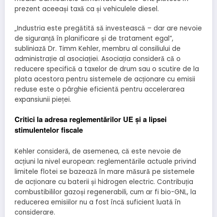
prezent aceeași taxă ca și vehiculele diesel.
„Industria este pregătită să investească – dar are nevoie
de siguranță în planificare și de tratament egal”,
subliniază Dr. Timm Kehler, membru al consiliului de
administrație al asociației. Asociația consideră că o
reducere specifică a taxelor de drum sau o scutire de la
plata acestora pentru sistemele de acționare cu emisii
reduse este o pârghie eficientă pentru accelerarea
expansiunii pieței.
Critici la adresa reglementărilor UE și a lipsei
stimulentelor fiscale
Kehler consideră, de asemenea, că este nevoie de
acțiuni la nivel european: reglementările actuale privind
limitele flotei se bazează în mare măsură pe sistemele
de acționare cu baterii și hidrogen electric. Contribuția
combustibililor gazoși regenerabili, cum ar fi bio-GNL, la
reducerea emisiilor nu a fost încă suficient luată în
considerare.