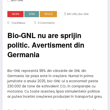
,
NEWS
STIRI
TRUCK
BIO LNG
Bio-GNL
TruckNews
0 Comments
Bio-GNL nu are sprijin
politic. Avertisment din
Germania
Bio-GNL reprezintă 98% din vânzările de GNL din
Germania. Iar piața este în creștere. Numai în prima
jumătate a anului 2025, bio-GNL-ul a economisit peste
230.000 de tone de echivalent CO₂ în comparație cu
motorina. Cu toate acestea, lipsa stimulentelor politice
ar putea încetini creșterea producției în transportul greu.