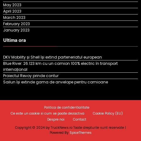
May 2023
April 2023
March 2023
February 2023
January 2023
Ultima ora
DKV Mobility și Shell își extind parteneriatul european
Blue River: 26.123 km cu un camion 100% electric în transport
internațional
Proiectul Revoy prinde contur
Sailun își extinde gama de anvelope pentru camioane
Politica de confidentialitate
Ce este un cookie si cum se poate dezactiva
Cookie Policy (EU)
Despre noi
Contact
Copyright © 2024 by TruckNews.ro Toate drepturile sunt rezervate |
Powered By
SpiceThemes