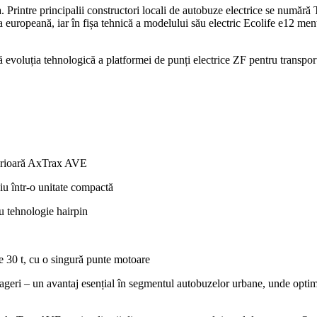
Printre principalii constructori locali de autobuze electrice se numără
 europeană, iar în fișa tehnică a modelului său electric Ecolife e12 menți
ă evoluția tehnologică a platformei de punți electrice ZF pentru transpor
terioară AxTrax AVE
siu într-o unitate compactă
tehnologie hairpin
e 30 t, cu o singură punte motoare
sageri – un avantaj esențial în segmentul autobuzelor urbane, unde optim