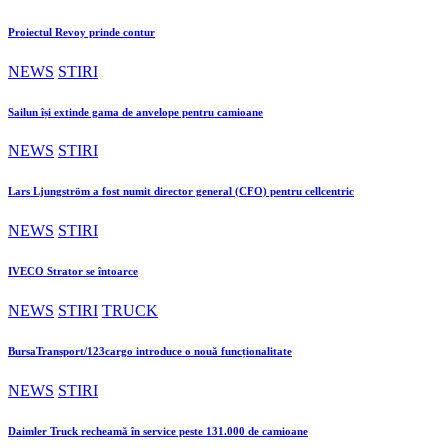
Proiectul Revoy prinde contur
NEWS
STIRI
Sailun își extinde gama de anvelope pentru camioane
NEWS
STIRI
Lars Ljungström a fost numit director general (CFO) pentru cellcentric
NEWS
STIRI
IVECO Strator se întoarce
NEWS
STIRI
TRUCK
BursaTransport/123cargo introduce o nouă funcționalitate
NEWS
STIRI
Daimler Truck recheamă în service peste 131.000 de camioane