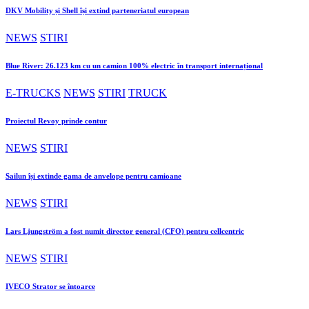
DKV Mobility și Shell își extind parteneriatul european
NEWS
STIRI
Blue River: 26.123 km cu un camion 100% electric în transport internațional
E-TRUCKS
NEWS
STIRI
TRUCK
Proiectul Revoy prinde contur
NEWS
STIRI
Sailun își extinde gama de anvelope pentru camioane
NEWS
STIRI
Lars Ljungström a fost numit director general (CFO) pentru cellcentric
NEWS
STIRI
IVECO Strator se întoarce