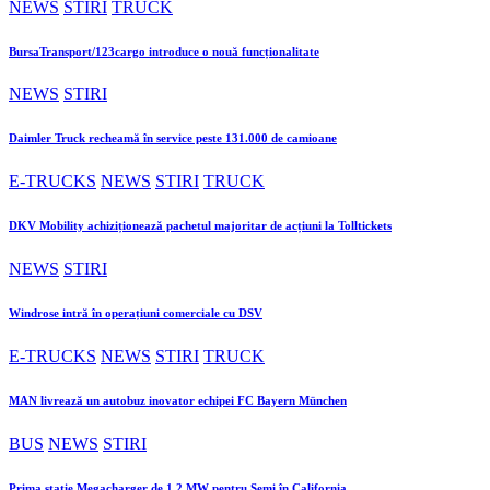
NEWS
STIRI
TRUCK
BursaTransport/123cargo introduce o nouă funcționalitate
NEWS
STIRI
Daimler Truck recheamă în service peste 131.000 de camioane
E-TRUCKS
NEWS
STIRI
TRUCK
DKV Mobility achiziționează pachetul majoritar de acțiuni la Tolltickets
NEWS
STIRI
Windrose intră în operațiuni comerciale cu DSV
E-TRUCKS
NEWS
STIRI
TRUCK
MAN livrează un autobuz inovator echipei FC Bayern München
BUS
NEWS
STIRI
Prima stație Megacharger de 1,2 MW pentru Semi în California