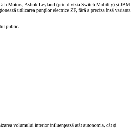
Tata Motors
,
Ashok Leyland
(prin divizia Switch Mobility) și
JBM
onează utilizarea punților electrice ZF, fără a preciza însă varianta
tul public.
izarea volumului interior influențează atât autonomia, cât și