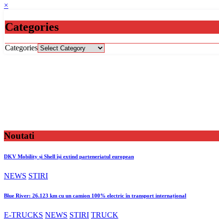
×
Categories
Categories
Noutati
DKV Mobility și Shell își extind parteneriatul european
NEWS
STIRI
Blue River: 26.123 km cu un camion 100% electric în transport internațional
E-TRUCKS
NEWS
STIRI
TRUCK