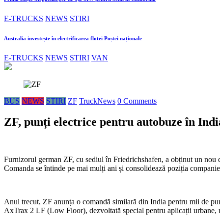
E-TRUCKS
NEWS
STIRI
Australia investește în electrificarea flotei Poștei naționale
E-TRUCKS
NEWS
STIRI
VAN
BUS
NEWS
STIRI
ZF
TruckNews
0 Comments
ZF, punți electrice pentru autobuze în Indi
Furnizorul german ZF, cu sediul în Friedrichshafen, a obținut un nou co
Comanda se întinde pe mai mulți ani și consolidează poziția companiei 
Anul trecut, ZF anunța o comandă similară din India pentru mii de punți
AxTrax 2 LF (Low Floor), dezvoltată special pentru aplicații urbane, un