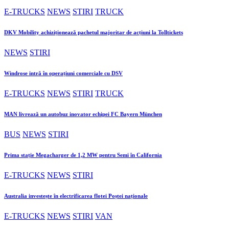
E-TRUCKS
NEWS
STIRI
TRUCK
DKV Mobility achiziționează pachetul majoritar de acțiuni la Tolltickets
NEWS
STIRI
Windrose intră în operațiuni comerciale cu DSV
E-TRUCKS
NEWS
STIRI
TRUCK
MAN livrează un autobuz inovator echipei FC Bayern München
BUS
NEWS
STIRI
Prima stație Megacharger de 1,2 MW pentru Semi în California
E-TRUCKS
NEWS
STIRI
Australia investește în electrificarea flotei Poștei naționale
E-TRUCKS
NEWS
STIRI
VAN