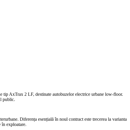
de tip AxTrax 2 LF, destinate autobuzelor electrice urbane low-floor.
l public.
erurbane. Diferența esențială în noul contract este trecerea la varianta
 în exploatare.