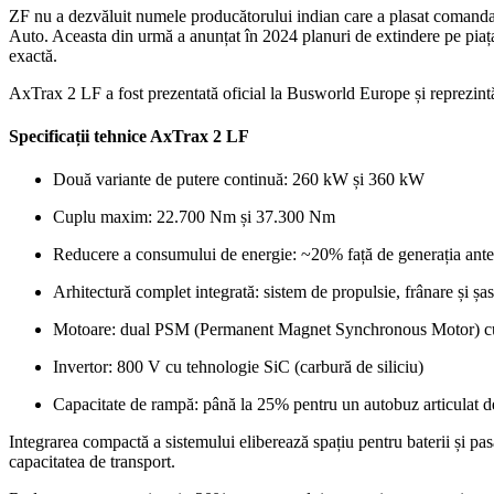
ZF nu a dezvăluit numele producătorului indian care a plasat comanda. 
Auto
. Aceasta din urmă a anunțat în 2024 planuri de extindere pe piața
exactă.
AxTrax 2 LF a fost prezentată oficial la
Busworld Europe
și reprezint
Specificații tehnice AxTrax 2 LF
Două variante de putere continuă: 260 kW și 360 kW
Cuplu maxim: 22.700 Nm și 37.300 Nm
Reducere a consumului de energie: ~20% față de generația an
Arhitectură complet integrată: sistem de propulsie, frânare și șa
Motoare: dual PSM (Permanent Magnet Synchronous Motor) cu 
Invertor: 800 V cu tehnologie SiC (carbură de siliciu)
Capacitate de rampă: până la 25% pentru un autobuz articulat d
Integrarea compactă a sistemului eliberează spațiu pentru baterii și pa
capacitatea de transport.