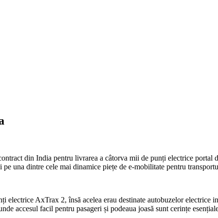
a
ntract din India pentru livrarea a câtorva mii de punți electrice portal 
pe una dintre cele mai dinamice piețe de e-mobilitate pentru transportu
 electrice AxTrax 2, însă acelea erau destinate autobuzelor electrice int
de accesul facil pentru pasageri și podeaua joasă sunt cerințe esențiale