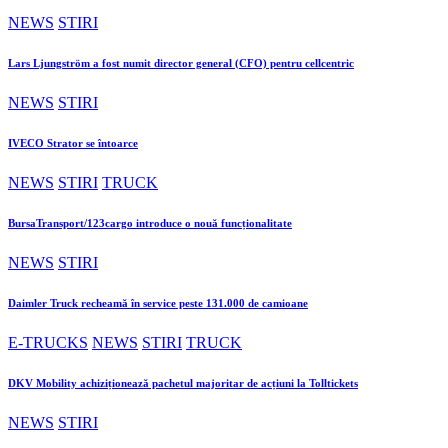
NEWS
STIRI
Lars Ljungström a fost numit director general (CFO) pentru cellcentric
NEWS
STIRI
IVECO Strator se întoarce
NEWS
STIRI
TRUCK
BursaTransport/123cargo introduce o nouă funcționalitate
NEWS
STIRI
Daimler Truck recheamă în service peste 131.000 de camioane
E-TRUCKS
NEWS
STIRI
TRUCK
DKV Mobility achiziționează pachetul majoritar de acțiuni la Tolltickets
NEWS
STIRI