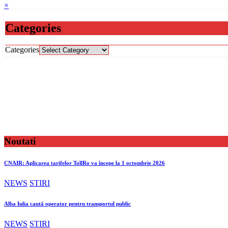
×
Categories
Categories
Noutati
CNAIR: Aplicarea tarifelor TollRo va începe la 1 octombrie 2026
NEWS
STIRI
Alba Iulia caută operator pentru transportul public
NEWS
STIRI