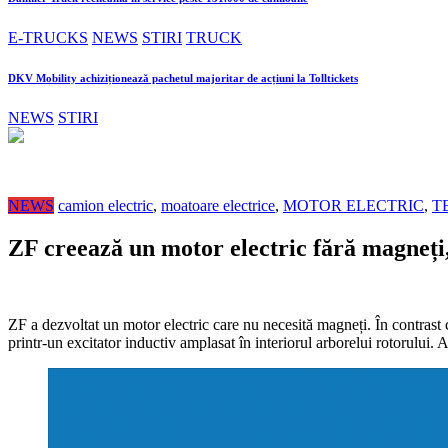
E-TRUCKS
NEWS
STIRI
TRUCK
DKV Mobility achiziționează pachetul majoritar de acțiuni la Tolltickets
NEWS
STIRI
NEWS
camion electric
,
moatoare electrice
,
MOTOR ELECTRIC
,
T
ZF creează un motor electric fără magneți,
ZF a dezvoltat un motor electric care nu necesită magneți. În contras
printr-un excitator inductiv amplasat în interiorul arborelui rotorului.