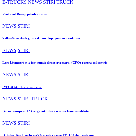
E-TRUCKS
NEWS
STIRI
TRUCK
Proiectul Revoy prinde contur
NEWS
STIRI
Sailun își extinde gama de anvelope pentru camioane
NEWS
STIRI
Lars Ljungström a fost numit director general (CFO) pentru cellcentric
NEWS
STIRI
IVECO Strator se întoarce
NEWS
STIRI
TRUCK
BursaTransport/123cargo introduce o nouă funcționalitate
NEWS
STIRI
Daimler Truck recheamă în service peste 131.000 de camioane