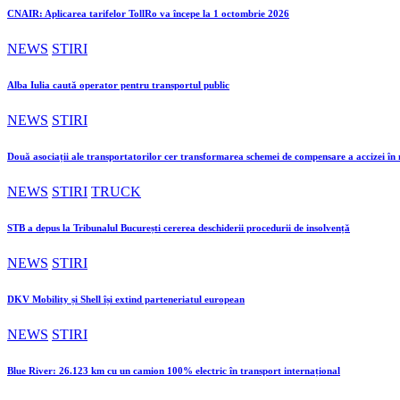
CNAIR: Aplicarea tarifelor TollRo va începe la 1 octombrie 2026
NEWS
STIRI
Alba Iulia caută operator pentru transportul public
NEWS
STIRI
Două asociații ale transportatorilor cer transformarea schemei de compensare a accizei î
NEWS
STIRI
TRUCK
STB a depus la Tribunalul București cererea deschiderii procedurii de insolvență
NEWS
STIRI
DKV Mobility și Shell își extind parteneriatul european
NEWS
STIRI
Blue River: 26.123 km cu un camion 100% electric în transport internațional