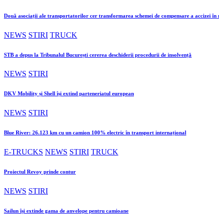
Două asociații ale transportatorilor cer transformarea schemei de compensare a accizei î
NEWS
STIRI
TRUCK
STB a depus la Tribunalul București cererea deschiderii procedurii de insolvență
NEWS
STIRI
DKV Mobility și Shell își extind parteneriatul european
NEWS
STIRI
Blue River: 26.123 km cu un camion 100% electric în transport internațional
E-TRUCKS
NEWS
STIRI
TRUCK
Proiectul Revoy prinde contur
NEWS
STIRI
Sailun își extinde gama de anvelope pentru camioane