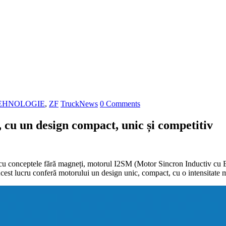
EHNOLOGIE
,
ZF
TruckNews
0 Comments
 cu un design compact, unic și competitiv
t cu conceptele fără magneți, motorul I2SM (Motor Sincron Inductiv cu 
 Acest lucru conferă motorului un design unic, compact, cu o intensitate m