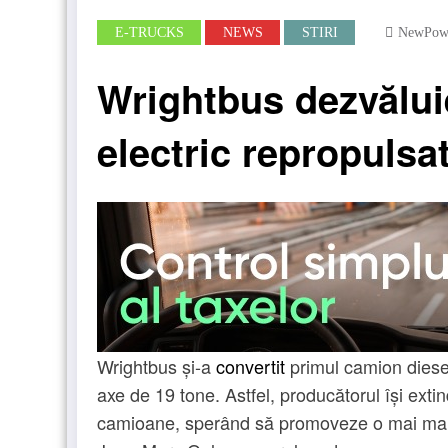
E-TRUCKS
NEWS
STIRI
NewPow
Wrightbus dezvălui
electric repropulsa
Wrightbus și-a
convertit
primul camion diese
axe de 19 tone. Astfel, producătorul își ext
camioane, sperând să promoveze o mai mare 