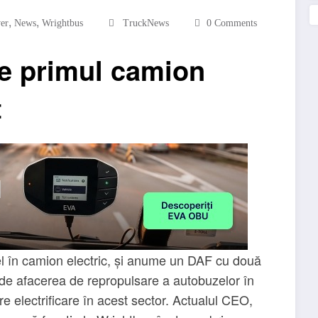
,
,
er
News
Wrightbus
TruckNews
0 Comments
e primul camion
t
l în camion electric, și anume un DAF cu două
inde afacerea de repropulsare a autobuzelor în
electrificare în acest sector. Actualul CEO,