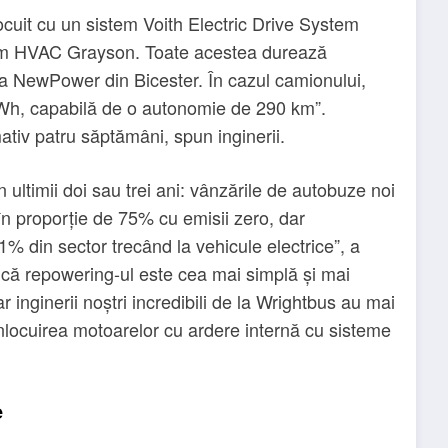
locuit cu un sistem Voith Electric Drive System
tem HVAC Grayson. Toate acestea durează
ica NewPower din Bicester. În cazul camionului,
kWh, capabilă de o autonomie de 290 km”.
iv patru săptămâni, spun inginerii.
 ultimii doi sau trei ani: vânzările de autobuze noi
 în proporție de 75% cu emisii zero, dar
% din sector trecând la vehicule electrice”, a
ă repowering-ul este cea mai simplă și mai
r inginerii noștri incredibili de la Wrightbus au mai
înlocuirea motoarelor cu ardere internă cu sisteme
e