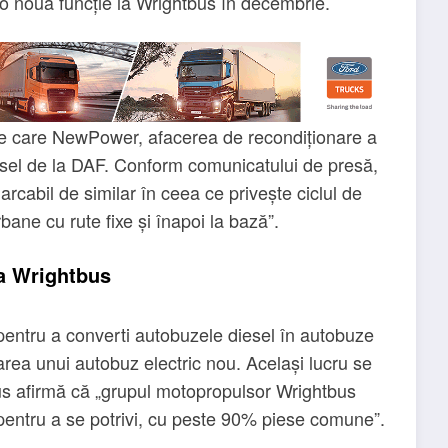
 nouă funcție la Wrightbus în decembrie.
e care NewPower, afacerea de recondiționare a
iesel de la DAF. Conform comunicatului de presă,
rcabil de similar în ceea ce privește ciclul de
rbane cu rute fixe și înapoi la bază”.
a Wrightbus
pentru a converti autobuzele diesel în autobuze
rarea unui autobuz electric nou. Același lucru se
s afirmă că „grupul motopropulsor Wrightbus
t pentru a se potrivi, cu peste 90% piese comune”.