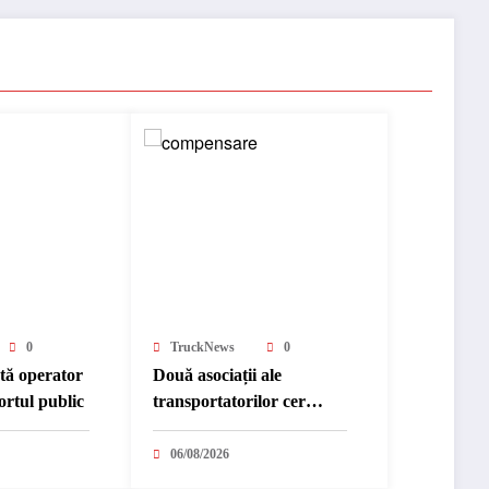
0
TruckNews
0
ută operator
Două asociații ale
ortul public
transportatorilor cer
transformarea schemei de
compensare a accizei în
06/08/2026
mecanism permanent