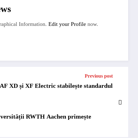
ews
aphical Information.
Edit your Profile
now.
Previous post
AF XD și XF Electric stabilește standardul
niversității RWTH Aachen primește