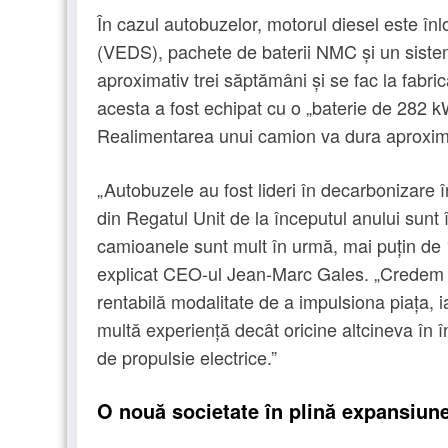
În cazul autobuzelor, motorul diesel este în
(VEDS), pachete de baterii NMC și un sis
aproximativ trei săptămâni și se fac la fabr
acesta a fost echipat cu o „baterie de 282 
Realimentarea unui camion va dura aproximat
„Autobuzele au fost lideri în decarbonizare în
din Regatul Unit de la începutul anului sunt
camioanele sunt mult în urmă, mai puțin de 1
explicat CEO-ul Jean-Marc Gales. „Credem c
rentabilă modalitate de a impulsiona piața, ia
multă experiență decât oricine altcineva în 
de propulsie electrice.”
O nouă societate în plină expansiun