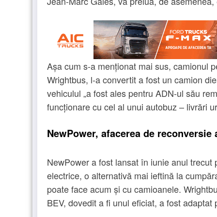
Jean-Marc Gales, va prelua, de asemenea, o
Așa cum s-a menționat mai sus, camionul p
Wrightbus, l-a convertit a fost un camion d
vehiculul „a fost ales pentru ADN-ul său rema
funcționare cu cel al unui autobuz – livrări u
NewPower, afacerea de reconversie 
NewPower a fost lansat în iunie anul trecut 
electrice, o alternativă mai ieftină la cumpă
poate face acum și cu camioanele. Wrightbu
BEV, dovedit a fi unul eficiat, a fost adapta