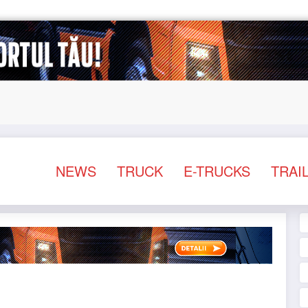
sociații ale transportatorilor cer transformarea schemei d
NEWS
TRUCK
E-TRUCKS
TRAI
TIRI
TRUCK