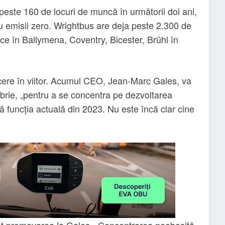
este 160 de locuri de muncă în următorii doi ani,
u emisii zero. Wrightbus are deja peste 2.300 de
ice în Ballymena, Coventry, Bicester, Brühl în
ucere în viitor. Acumul CEO, Jean-Marc Gales, va
rie, „pentru a se concentra pe dezvoltarea
 funcția actuală din 2023. Nu este încă clar cine
tat promovarea la Gales. „Concentrarea neobosită