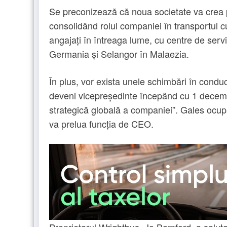
Se preconizează că noua societate va crea p
consolidând rolul companiei în transportul c
angajați în întreaga lume, cu centre de serv
Germania și Selangor în Malaezia.
În plus, vor exista unele schimbări în cond
deveni vicepreședinte începând cu 1 decemb
strategică globală a companiei”. Gales ocupă
va prelua funcția de CEO.
Proprietarul Wrightbus, Jo Bamford, a salu