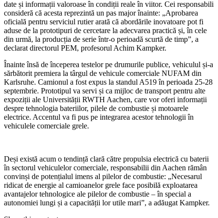
date și informații valoroase în condiții reale în viitor. Cei responsabili
consideră că acesta reprezintă un pas major înainte: „Aprobarea
oficială pentru serviciul rutier arată că abordările inovatoare pot fi
aduse de la prototipuri de cercetare la adecvarea practică și, în cele
din urmă, la producția de serie într-o perioadă scurtă de timp”, a
declarat directorul PEM, profesorul Achim Kampker.
Înainte însă de începerea testelor pe drumurile publice, vehiculul și-a
sărbătorit premiera la târgul de vehicule comerciale NUFAM din
Karlsruhe. Camionul a fost expus la standul A519 în perioada 25-28
septembrie. Prototipul va servi și ca mijloc de transport pentru alte
expoziții ale Universității RWTH Aachen, care vor oferi informații
despre tehnologia bateriilor, pilele de combustie și motoarele
electrice. Accentul va fi pus pe integrarea acestor tehnologii în
vehiculele comerciale grele.
Deși există acum o tendință clară către propulsia electrică cu baterii
în sectorul vehiculelor comerciale, responsabilii din Aachen rămân
convinși de potențialul imens al pilelor de combustie: „Necesarul
ridicat de energie al camioanelor grele face posibilă exploatarea
avantajelor tehnologice ale pilelor de combustie – în special a
autonomiei lungi și a capacității lor utile mari”, a adăugat Kampker.