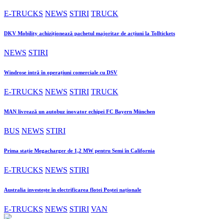
E-TRUCKS
NEWS
STIRI
TRUCK
DKV Mobility achiziționează pachetul majoritar de acțiuni la Tolltickets
NEWS
STIRI
Windrose intră în operațiuni comerciale cu DSV
E-TRUCKS
NEWS
STIRI
TRUCK
MAN livrează un autobuz inovator echipei FC Bayern München
BUS
NEWS
STIRI
Prima stație Megacharger de 1,2 MW pentru Semi în California
E-TRUCKS
NEWS
STIRI
Australia investește în electrificarea flotei Poștei naționale
E-TRUCKS
NEWS
STIRI
VAN