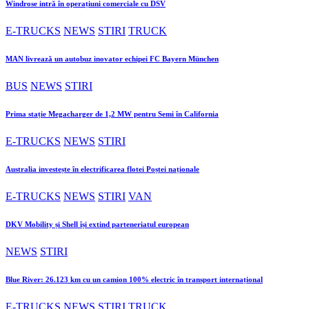
Windrose intră în operațiuni comerciale cu DSV
E-TRUCKS
NEWS
STIRI
TRUCK
MAN livrează un autobuz inovator echipei FC Bayern München
BUS
NEWS
STIRI
Prima stație Megacharger de 1,2 MW pentru Semi în California
E-TRUCKS
NEWS
STIRI
Australia investește în electrificarea flotei Poștei naționale
E-TRUCKS
NEWS
STIRI
VAN
DKV Mobility și Shell își extind parteneriatul european
NEWS
STIRI
Blue River: 26.123 km cu un camion 100% electric în transport internațional
E-TRUCKS
NEWS
STIRI
TRUCK