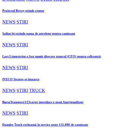
Proiectul Revoy prinde contur
NEWS
STIRI
Sailun își extinde gama de anvelope pentru camioane
NEWS
STIRI
Lars Ljungström a fost numit director general (CFO) pentru cellcentric
NEWS
STIRI
IVECO Strator se întoarce
NEWS
STIRI
TRUCK
BursaTransport/123cargo introduce o nouă funcționalitate
NEWS
STIRI
Daimler Truck recheamă în service peste 131.000 de camioane