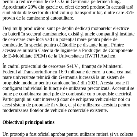
pentru a reduce emisiile de CO2 în Germania pe termen lung.
Aproximativ 20% din gazele cu efect de seră produse în această țară
sunt atribuibile sectorului traficului și transporturilor, dintre care 35%
provin de la camioane și autoutilitare.
Deși mulți producători sunt pe deplin dedicați motoarelor electrice
cu baterii în sectorul camioanelor, există și unele companii și institute
de cercetare care încă văd un potențial mare pentru pilele de
combustie, în special pentru călătoriile pe distanțe lungi. Printre
acestea se numără Catedra de Inginerie a Producției de Componente
de E-Mobilitate (PEM) de la Universitatea RWTH Aachen.
În cadrul proiectului de cercetare SeLV , finanțat de Ministerul
Federal al Transporturilor cu 16,9 milioane de euro, a doua cea mai
mare universitate tehnică din Germania lucrează la un sistem de
propulsie modular pentru camioane încă din 2021. Acesta poate fi
configurat individual în funcție de utilizarea preconizată. Accentul se
pune pe combinarea unei pile de combustie cu o propulsie electrică.
Participanții nu sunt interesați doar de echiparea vehiculelor noi cu
acest sistem de propulsie în viitor, ci și de utilizarea acestuia pentru
modernizarea flotelor de vehicule comerciale existente.
Obiectivul principal atins
Un prototip a fost oficial aprobat pentru utilizare rutieră și va colecta