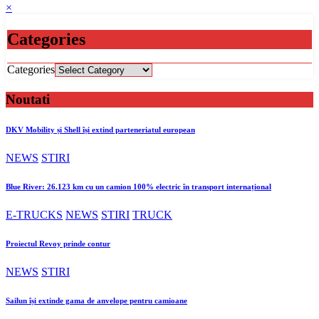
×
Categories
Categories
Noutati
DKV Mobility și Shell își extind parteneriatul european
NEWS
STIRI
Blue River: 26.123 km cu un camion 100% electric în transport internațional
E-TRUCKS
NEWS
STIRI
TRUCK
Proiectul Revoy prinde contur
NEWS
STIRI
Sailun își extinde gama de anvelope pentru camioane