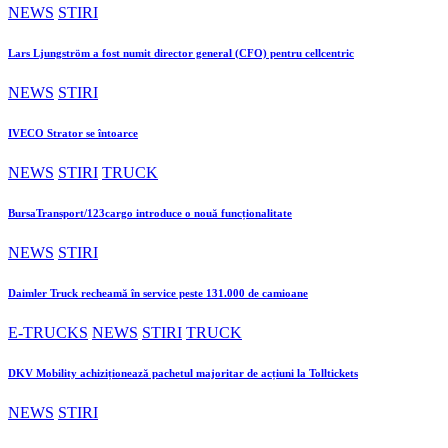
NEWS
STIRI
Lars Ljungström a fost numit director general (CFO) pentru cellcentric
NEWS
STIRI
IVECO Strator se întoarce
NEWS
STIRI
TRUCK
BursaTransport/123cargo introduce o nouă funcționalitate
NEWS
STIRI
Daimler Truck recheamă în service peste 131.000 de camioane
E-TRUCKS
NEWS
STIRI
TRUCK
DKV Mobility achiziționează pachetul majoritar de acțiuni la Tolltickets
NEWS
STIRI