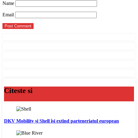
Name
Email
Citeste si
DKV Mobility și Shell își extind parteneriatul european