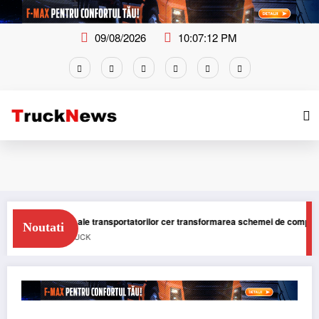
Skip
to
content
09/08/2026
10:07:13 PM
ții ale transportatorilor cer transformarea schemei de compensare a accizei
Noutati
TRUCK