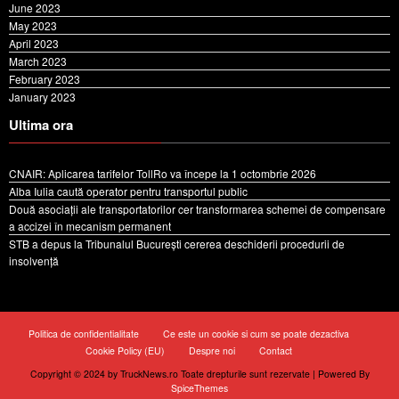
May 2023
April 2023
March 2023
February 2023
January 2023
Ultima ora
CNAIR: Aplicarea tarifelor TollRo va începe la 1 octombrie 2026
Alba Iulia caută operator pentru transportul public
Două asociații ale transportatorilor cer transformarea schemei de compensare
a accizei în mecanism permanent
STB a depus la Tribunalul București cererea deschiderii procedurii de
insolvență
Politica de confidentialitate
Ce este un cookie si cum se poate dezactiva
Cookie Policy (EU)
Despre noi
Contact
Copyright © 2024 by TruckNews.ro Toate drepturile sunt rezervate | Powered By
SpiceThemes