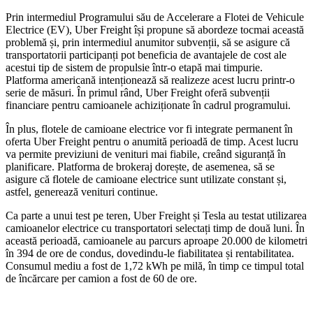
Prin intermediul Programului său de Accelerare a Flotei de Vehicule
Electrice (EV), Uber Freight își propune să abordeze tocmai această
problemă și, prin intermediul anumitor subvenții, să se asigure că
transportatorii participanți pot beneficia de avantajele de cost ale
acestui tip de sistem de propulsie într-o etapă mai timpurie.
Platforma americană intenționează să realizeze acest lucru printr-o
serie de măsuri. În primul rând, Uber Freight oferă subvenții
financiare pentru camioanele achiziționate în cadrul programului.
În plus, flotele de camioane electrice vor fi integrate permanent în
oferta Uber Freight pentru o anumită perioadă de timp. Acest lucru
va permite previziuni de venituri mai fiabile, creând siguranță în
planificare. Platforma de brokeraj dorește, de asemenea, să se
asigure că flotele de camioane electrice sunt utilizate constant și,
astfel, generează venituri continue.
Ca parte a unui test pe teren, Uber Freight și Tesla au testat utilizarea
camioanelor electrice cu transportatori selectați timp de două luni. În
această perioadă, camioanele au parcurs aproape 20.000 de kilometri
în 394 de ore de condus, dovedindu-le fiabilitatea și rentabilitatea.
Consumul mediu a fost de 1,72 kWh pe milă, în timp ce timpul total
de încărcare per camion a fost de 60 de ore.