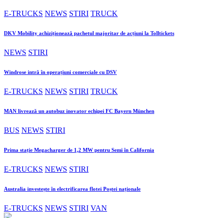
E-TRUCKS
NEWS
STIRI
TRUCK
DKV Mobility achiziționează pachetul majoritar de acțiuni la Tolltickets
NEWS
STIRI
Windrose intră în operațiuni comerciale cu DSV
E-TRUCKS
NEWS
STIRI
TRUCK
MAN livrează un autobuz inovator echipei FC Bayern München
BUS
NEWS
STIRI
Prima stație Megacharger de 1,2 MW pentru Semi în California
E-TRUCKS
NEWS
STIRI
Australia investește în electrificarea flotei Poștei naționale
E-TRUCKS
NEWS
STIRI
VAN