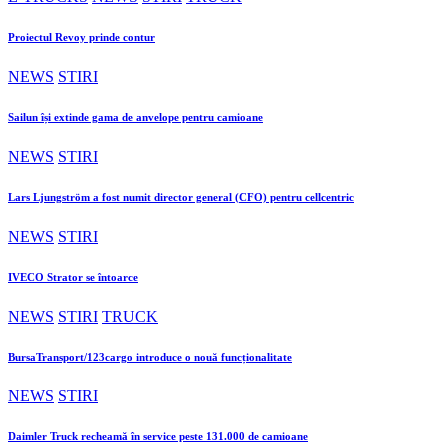
Proiectul Revoy prinde contur
NEWS
STIRI
Sailun își extinde gama de anvelope pentru camioane
NEWS
STIRI
Lars Ljungström a fost numit director general (CFO) pentru cellcentric
NEWS
STIRI
IVECO Strator se întoarce
NEWS
STIRI
TRUCK
BursaTransport/123cargo introduce o nouă funcționalitate
NEWS
STIRI
Daimler Truck recheamă în service peste 131.000 de camioane