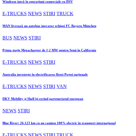
Windrose intră în operațiuni comerciale cu DSV
E-TRUCKS
NEWS
STIRI
TRUCK
MAN livrează un autobuz inovator echipei FC Bayern München
BUS
NEWS
STIRI
Prima stație Megacharger de 1,2 MW pentru Semi în California
E-TRUCKS
NEWS
STIRI
Australia investește în electrificarea flotei Poștei naționale
E-TRUCKS
NEWS
STIRI
VAN
DKV Mobility și Shell își extind parteneriatul european
NEWS
STIRI
Blue River: 26.123 km cu un camion 100% electric în transport internațional
E-TRUCKS
NEWS
STIRI
TRUCK