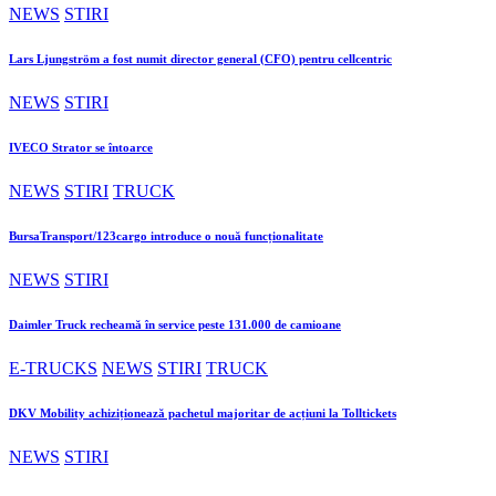
NEWS
STIRI
Lars Ljungström a fost numit director general (CFO) pentru cellcentric
NEWS
STIRI
IVECO Strator se întoarce
NEWS
STIRI
TRUCK
BursaTransport/123cargo introduce o nouă funcționalitate
NEWS
STIRI
Daimler Truck recheamă în service peste 131.000 de camioane
E-TRUCKS
NEWS
STIRI
TRUCK
DKV Mobility achiziționează pachetul majoritar de acțiuni la Tolltickets
NEWS
STIRI