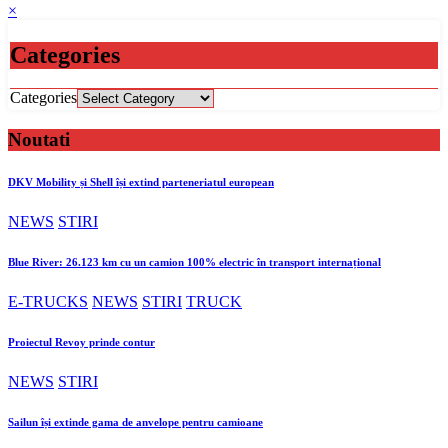
×
Categories
Categories
Noutati
DKV Mobility și Shell își extind parteneriatul european
NEWS
STIRI
Blue River: 26.123 km cu un camion 100% electric în transport internațional
E-TRUCKS
NEWS
STIRI
TRUCK
Proiectul Revoy prinde contur
NEWS
STIRI
Sailun își extinde gama de anvelope pentru camioane