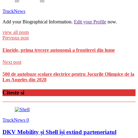
TruckNews
Add your Biographical Information.
Edit your Profile
now.
view all posts
Previous post
Einride, prima trecere autonomă a frontierei din lume
Next post
500 de autobuze școlare electrice pentru Jocurile Olimpice de la
Los Angeles din 2028
Citeste si
TruckNews
0
DKV Mobility și Shell își extind parteneriatul