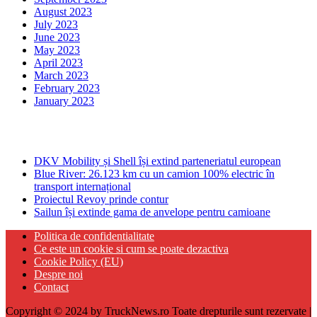
August 2023
July 2023
June 2023
May 2023
April 2023
March 2023
February 2023
January 2023
Ultima ora
DKV Mobility și Shell își extind parteneriatul european
Blue River: 26.123 km cu un camion 100% electric în
transport internațional
Proiectul Revoy prinde contur
Sailun își extinde gama de anvelope pentru camioane
Politica de confidentialitate
Ce este un cookie si cum se poate dezactiva
Cookie Policy (EU)
Despre noi
Contact
Copyright © 2024 by TruckNews.ro Toate drepturile sunt rezervate |