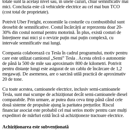
totale sunt la același nivel sau, în unele cazuri, chiar semnificativ mai
mici. Concluzia este că vehiculele electrice au cel mai bun TCO
(cost total de proprietate).
Potrivit Uber Freight, economiile la costurile cu combustibilul sunt
deosebit de semnificative. Costul încărcării ar reprezenta doar 20-
30% din costul normal pentru motorină. În plus, există costuri de
întreținere mai mici și o revizie puțin mai puțin complexă, cu
intervale semnificativ mai lungi.
Compania colaborează cu Tesla în cadrul programului, motiv pentru
care este utilizat
camionul „Semi” Tesla
. Acesta oferă o autonomie
de până la 500 de mile sau aproximativ 800 de kilometri. Potrivit
pentru distanțe lungi este asigurat de un cablu de încărcare de 1,2
megawați. De asemenea, are o sarcină utilă practică de aproximativ
20 de tone.
Cu toate acestea, camioanele electrice, inclusiv semi-camioanele
Tesla, sunt mai scumpe de achiziționat decât semi-camioanele diesel
comparabile. Prin urmare, ar putea dura ceva timp până când cele
două sisteme de propulsie ajung la paritatea prețurilor. Riscul
financiar asociat este probabil cel mai serios motiv pentru care mulți
expeditori de mărfuri ezită încă să achiziționeze tractoare electrice.
Achiziționarea este subvenționată