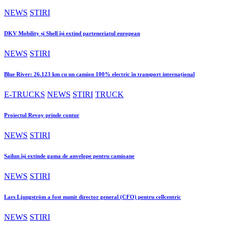
NEWS
STIRI
DKV Mobility și Shell își extind parteneriatul european
NEWS
STIRI
Blue River: 26.123 km cu un camion 100% electric în transport internațional
E-TRUCKS
NEWS
STIRI
TRUCK
Proiectul Revoy prinde contur
NEWS
STIRI
Sailun își extinde gama de anvelope pentru camioane
NEWS
STIRI
Lars Ljungström a fost numit director general (CFO) pentru cellcentric
NEWS
STIRI