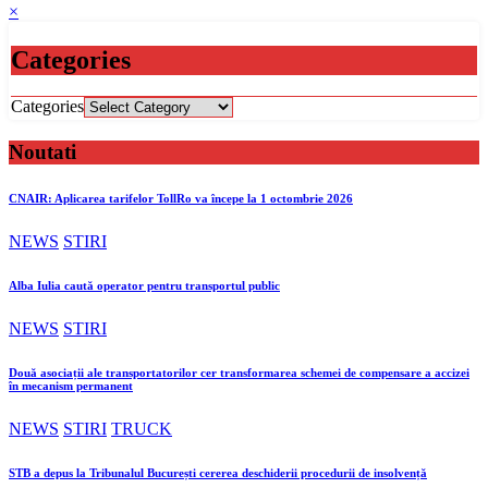
×
Categories
Categories
Noutati
CNAIR: Aplicarea tarifelor TollRo va începe la 1 octombrie 2026
NEWS
STIRI
Alba Iulia caută operator pentru transportul public
NEWS
STIRI
Două asociații ale transportatorilor cer transformarea schemei de compensare a accizei
în mecanism permanent
NEWS
STIRI
TRUCK
STB a depus la Tribunalul București cererea deschiderii procedurii de insolvență