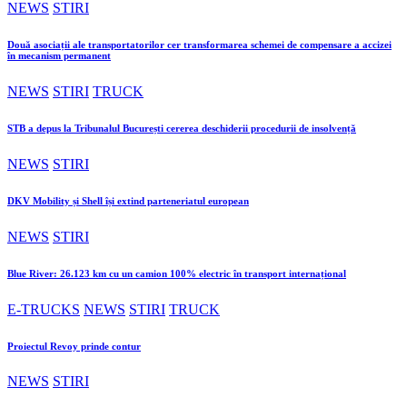
NEWS
STIRI
Două asociații ale transportatorilor cer transformarea schemei de compensare a accizei
în mecanism permanent
NEWS
STIRI
TRUCK
STB a depus la Tribunalul București cererea deschiderii procedurii de insolvență
NEWS
STIRI
DKV Mobility și Shell își extind parteneriatul european
NEWS
STIRI
Blue River: 26.123 km cu un camion 100% electric în transport internațional
E-TRUCKS
NEWS
STIRI
TRUCK
Proiectul Revoy prinde contur
NEWS
STIRI