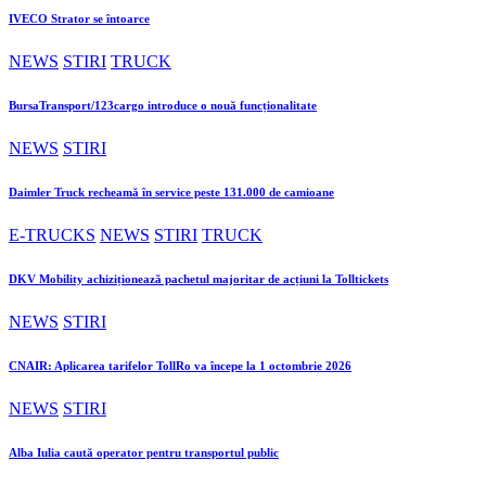
IVECO Strator se întoarce
NEWS
STIRI
TRUCK
BursaTransport/123cargo introduce o nouă funcționalitate
NEWS
STIRI
Daimler Truck recheamă în service peste 131.000 de camioane
E-TRUCKS
NEWS
STIRI
TRUCK
DKV Mobility achiziționează pachetul majoritar de acțiuni la Tolltickets
NEWS
STIRI
CNAIR: Aplicarea tarifelor TollRo va începe la 1 octombrie 2026
NEWS
STIRI
Alba Iulia caută operator pentru transportul public