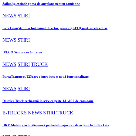
Sailun își extinde gama de anvelope pentru camioane
NEWS
STIRI
Lars Ljungström a fost numit director general (CFO) pentru cellcentric
NEWS
STIRI
IVECO Strator se întoarce
NEWS
STIRI
TRUCK
BursaTransport/123cargo introduce o nouă funcționalitate
NEWS
STIRI
Daimler Truck recheamă în service peste 131.000 de camioane
E-TRUCKS
NEWS
STIRI
TRUCK
DKV Mobility achiziționează pachetul majoritar de acțiuni la Tolltickets