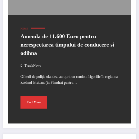
NEWS
Amenda de 11.600 Euro pentru
nerespectarea timpului de conducere si
odihna
TruckNews
Ofițerii de poliție olandezi au oprit un camion frigorific în regiunea
Zeeland-Brabant (în Flandra) pentru…
Read More