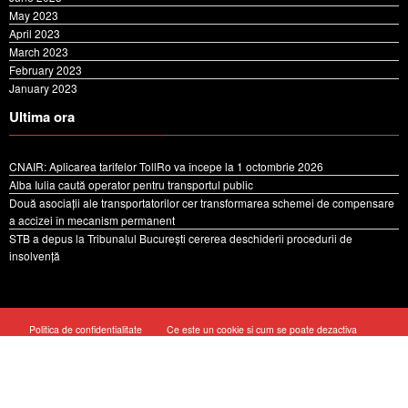
May 2023
April 2023
March 2023
February 2023
January 2023
Ultima ora
CNAIR: Aplicarea tarifelor TollRo va începe la 1 octombrie 2026
Alba Iulia caută operator pentru transportul public
Două asociații ale transportatorilor cer transformarea schemei de compensare
a accizei în mecanism permanent
STB a depus la Tribunalul București cererea deschiderii procedurii de
insolvență
Politica de confidentialitate
Ce este un cookie si cum se poate dezactiva
Cookie Policy (EU)
Despre noi
Contact
Copyright © 2024 by TruckNews.ro Toate drepturile sunt rezervate | Powered By
SpiceThemes