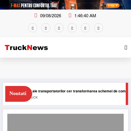
Skip
to
content
09/08/2026
1:46:40 AM
ă asociații ale transportatorilor cer transformarea schemei de compensare a 
Noutati
WS
STIRI
TRUCK
Amenda de 11.600 Euro pentru nerespectarea timpului de conducere si odih