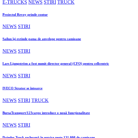
E-TRUCKS
NEWS
STIRI
TRUCK
Proiectul Revoy prinde contur
NEWS
STIRI
Sailun își extinde gama de anvelope pentru camioane
NEWS
STIRI
Lars Ljungström a fost numit director general (CFO) pentru cellcentric
NEWS
STIRI
IVECO Strator se întoarce
NEWS
STIRI
TRUCK
BursaTransport/123cargo introduce o nouă funcționalitate
NEWS
STIRI
Daimler Truck recheamă în service peste 131.000 de camioane