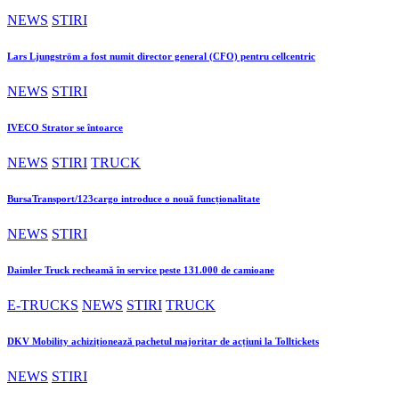
NEWS
STIRI
Lars Ljungström a fost numit director general (CFO) pentru cellcentric
NEWS
STIRI
IVECO Strator se întoarce
NEWS
STIRI
TRUCK
BursaTransport/123cargo introduce o nouă funcționalitate
NEWS
STIRI
Daimler Truck recheamă în service peste 131.000 de camioane
E-TRUCKS
NEWS
STIRI
TRUCK
DKV Mobility achiziționează pachetul majoritar de acțiuni la Tolltickets
NEWS
STIRI