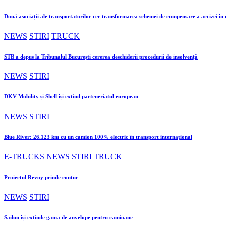
Două asociații ale transportatorilor cer transformarea schemei de compensare a accizei î
NEWS
STIRI
TRUCK
STB a depus la Tribunalul București cererea deschiderii procedurii de insolvență
NEWS
STIRI
DKV Mobility și Shell își extind parteneriatul european
NEWS
STIRI
Blue River: 26.123 km cu un camion 100% electric în transport internațional
E-TRUCKS
NEWS
STIRI
TRUCK
Proiectul Revoy prinde contur
NEWS
STIRI
Sailun își extinde gama de anvelope pentru camioane