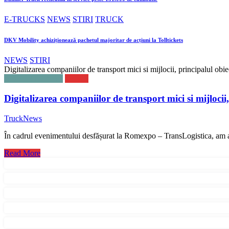
E-TRUCKS
NEWS
STIRI
TRUCK
DKV Mobility achiziționează pachetul majoritar de acțiuni la Tolltickets
NEWS
STIRI
Digitalizarea companiilor de transport mici si mijlocii, principalul o
ADVERTORIAL
NEWS
Digitalizarea companiilor de transport mici si mijloci
TruckNews
În cadrul evenimentului desfășurat la Romexpo – TransLogistica, am 
Read More