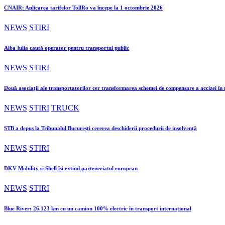
CNAIR: Aplicarea tarifelor TollRo va începe la 1 octombrie 2026
NEWS
STIRI
Alba Iulia caută operator pentru transportul public
NEWS
STIRI
Două asociații ale transportatorilor cer transformarea schemei de compensare a accizei î
NEWS
STIRI
TRUCK
STB a depus la Tribunalul București cererea deschiderii procedurii de insolvență
NEWS
STIRI
DKV Mobility și Shell își extind parteneriatul european
NEWS
STIRI
Blue River: 26.123 km cu un camion 100% electric în transport internațional