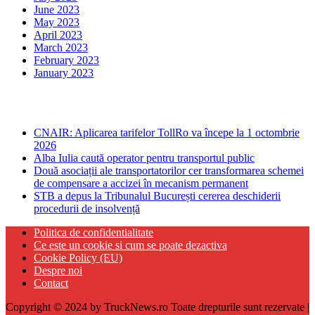
June 2023
May 2023
April 2023
March 2023
February 2023
January 2023
Ultima ora
CNAIR: Aplicarea tarifelor TollRo va începe la 1 octombrie
2026
Alba Iulia caută operator pentru transportul public
Două asociații ale transportatorilor cer transformarea schemei
de compensare a accizei în mecanism permanent
STB a depus la Tribunalul București cererea deschiderii
procedurii de insolvență
Politica de confidentialitate
Ce este un cookie si cum se poate dezactiva
Cookie Policy (EU)
Despre noi
Contact
Copyright © 2024 by TruckNews.ro Toate drepturile sunt rezervate |