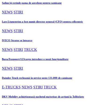
Sailun își extinde gama de anvelope pentru camioane
NEWS
STIRI
Lars Ljungström a fost numit director general (CFO) pentru cellcentric
NEWS
STIRI
IVECO Strator se întoarce
NEWS
STIRI
TRUCK
BursaTransport/123cargo introduce o nouă funcționalitate
NEWS
STIRI
Daimler Truck recheamă în service peste 131.000 de camioane
E-TRUCKS
NEWS
STIRI
TRUCK
DKV Mobility achiziționează pachetul majoritar de acțiuni la Tolltickets