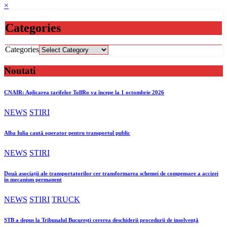
×
Categories
Categories
Noutati
CNAIR: Aplicarea tarifelor TollRo va începe la 1 octombrie 2026
NEWS
STIRI
Alba Iulia caută operator pentru transportul public
NEWS
STIRI
Două asociații ale transportatorilor cer transformarea schemei de compensare a accizei
în mecanism permanent
NEWS
STIRI
TRUCK
STB a depus la Tribunalul București cererea deschiderii procedurii de insolvență