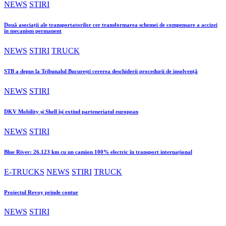
NEWS
STIRI
Două asociații ale transportatorilor cer transformarea schemei de compensare a accizei
în mecanism permanent
NEWS
STIRI
TRUCK
STB a depus la Tribunalul București cererea deschiderii procedurii de insolvență
NEWS
STIRI
DKV Mobility și Shell își extind parteneriatul european
NEWS
STIRI
Blue River: 26.123 km cu un camion 100% electric în transport internațional
E-TRUCKS
NEWS
STIRI
TRUCK
Proiectul Revoy prinde contur
NEWS
STIRI