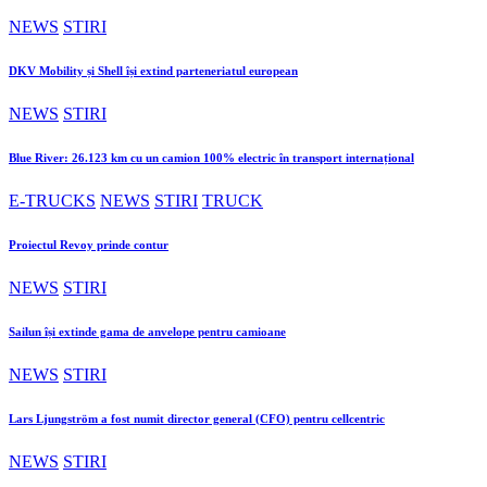
NEWS
STIRI
DKV Mobility și Shell își extind parteneriatul european
NEWS
STIRI
Blue River: 26.123 km cu un camion 100% electric în transport internațional
E-TRUCKS
NEWS
STIRI
TRUCK
Proiectul Revoy prinde contur
NEWS
STIRI
Sailun își extinde gama de anvelope pentru camioane
NEWS
STIRI
Lars Ljungström a fost numit director general (CFO) pentru cellcentric
NEWS
STIRI