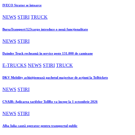
IVECO Strator se întoarce
NEWS
STIRI
TRUCK
BursaTransport/123cargo introduce o nouă funcționalitate
NEWS
STIRI
Daimler Truck recheamă în service peste 131.000 de camioane
E-TRUCKS
NEWS
STIRI
TRUCK
DKV Mobility achiziționează pachetul majoritar de acțiuni la Tolltickets
NEWS
STIRI
CNAIR: Aplicarea tarifelor TollRo va începe la 1 octombrie 2026
NEWS
STIRI
Alba Iulia caută operator pentru transportul public