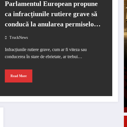
Parlamentul European propune
ca infracțiunile rutiere grave să
conducă la anularea permiselor
de conducere la nivel european
TruckNews
Infracțiunile rutiere grave, cum ar fi viteza sau
conducerea în stare de ebrietate, ar trebui…
Read More