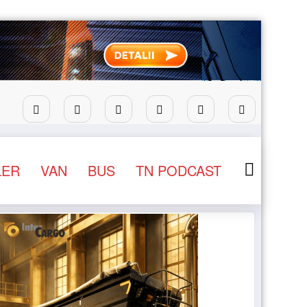
tru camioane
Lars Ljungström a fost numit director gene
LER
VAN
BUS
TN PODCAST
NEWS
STIRI
nivel european