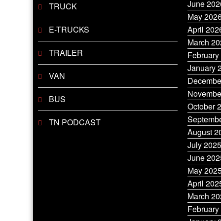
June 202
TRUCK
May 202
E-TRUCKS
April 202
March 20
TRAILER
February
January 
VAN
Decembe
Novembe
BUS
October 
Septembe
TN PODCAST
August 2
July 202
June 202
May 202
April 202
March 20
February